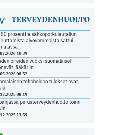
TERVEYDENHUOLTO
i 80 prosenttia sähköpotkulautailun
heuttamista aivovammoista sattui
malassa
.07.2026 10:39
iden oireiden vuoksi suomalaiset
nevät lääkäriin
.05.2026 08:52
omalaisen tehohoidon tulokset ovat
viä
.12.2025 08:19
panjassa perusterveydenhuolto toimii
vin
.12.2025 13:59