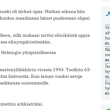
ikuski oli tärkeä opas. Matkan aikana hän
 hoidon maailmaan hänet puolestaan ohjasi
Yl
ai
en, sillä mukaan tarttui elinikäistä ­oppia
hu
ssa elinympäristössään.
03
Nä
Helsingin yliopistollisessa
me
04
Su
sastonylilääkärin virasta 1994. Tuolloin 63-
hy
ahta lisävuotta. Kun laman vuoksi satoja
15
i paikkansa nuoremmille.
Es
hy
07
tettiin arkkiatriksi.