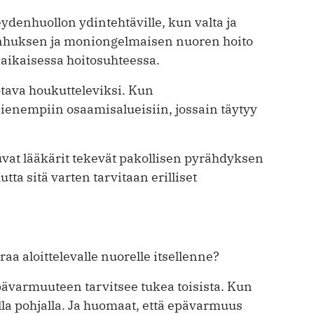
ydenhuollon ydintehtäville, kun valta ja
anhuksen ja moniongelmaisen nuoren hoito
äaikaisessa hoitosuhteessa.
otava houkutteleviksi. Kun
pienempiin osaamisalueisiin, jossain täytyy
uvat lääkärit tekevät pakollisen pyrähdyksen
ta sitä varten tarvitaan erilliset
raa aloittelevalle nuorelle itsellenne?
epävarmuuteen tarvitsee tukea toisista. Kun
a pohjalla. Ja huomaat, että epävarmuus