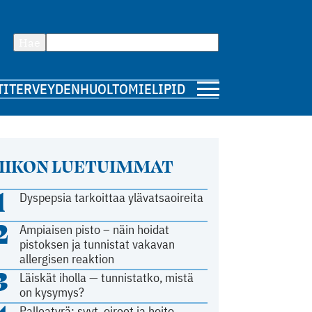
Hae
TI
TERVEYDENHUOLTO
MIELIPIDE
IIKON LUETUIMMAT
1
Dyspepsia tarkoittaa ylävatsaoireita
2
Ampiaisen pisto – näin hoidat
pistoksen ja tunnistat vakavan
allergisen reaktion
3
Läiskät iholla — tunnistatko, mistä
on kysymys?
Palleatyrä: syyt, oireet ja hoito