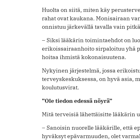
Huolta on siitä, miten käy perusterve
rahat ovat kaukana. Monisairaan v
onnistuu järkevällä tavalla vain pitk
– Siksi lääkärin toimintaehdot on lu
erikoissairaanhoito sirpaloituu yhä 
hoitaa ihmistä kokonaisuutena.
Nykyinen järjestelmä, jossa erikoist
terveyskeskuksessa, on hyvä asia, mut
koulutusvirat.
”Ole tiedon edessä nöyrä”
Mitä terveisiä lähettäisitte lääkärin u
– Sanoisin nuorelle lääkärille, että 
hyväksyt epävarmuuden, olet varmall