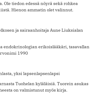
a. Ole tiedon edessä nöyrä sekä rohkea
istä. Hienon ammatin olet ­valinnut.
elkosen ja sairaan­hoitaja Aune Liuksialan
ja endokrino­logian erikoislääkäri, ­tasavallan
arvonimi 1990
enlasta, yksi lapsenlapsenlapsi
kaarnasta Tuohelan kyläläisiä. Tuorein asukas
Aiheesta on valmistunut myös kirja.