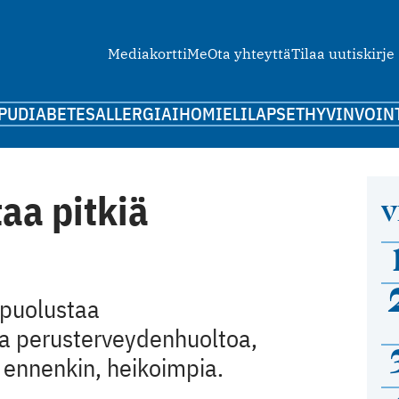
Mediakortti
Me
Ota yhteyttä
Tilaa uutiskirje
PU
DIABETES
ALLERGIA
IHO
MIELI
LAPSET
HYVINVOIN
taa pitkiä
V
 puolustaa
a perusterveydenhuoltoa,
n ennenkin, heikoimpia.