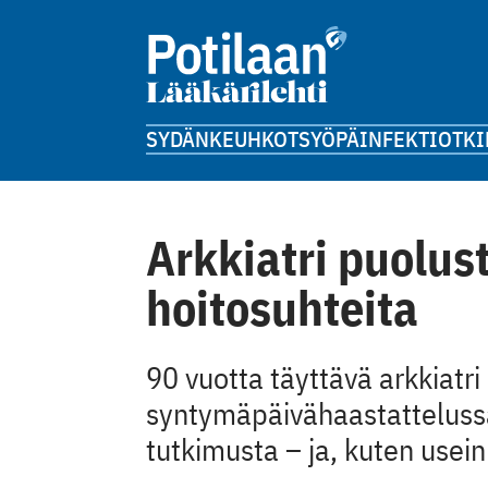
SYDÄN
KEUHKOT
SYÖPÄ
INFEKTIOT
KI
Arkkiatri puolus
hoitosuhteita
90 vuotta täyttävä arkkiatri
syntymäpäivähaastatteluss
tutkimusta – ja, kuten usei