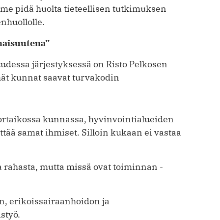
me pidä huolta tieteellisen tutkimuksen
nhuollolle.
onaisuutena”
uudessa järjestyksessä on Risto Pelkosen
hät kunnat saavat turvakodin
ortaikossa kunnassa, hyvinvointialueiden
tää samat ihmiset. Silloin kukaan ei vastaa
a rahasta, mutta missä ovat toiminnan ­
, erikoissairaanhoidon ja
styö.