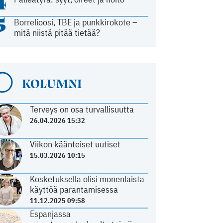
4
5
Borrelioosi, TBE ja punkkirokote –
mitä niistä pitää tietää?
KOLUMNI
Terveys on osa turvallisuutta
26.04.2026 15:32
Viikon käänteiset uutiset
15.03.2026 10:15
Kosketuksella olisi monenlaista
käyttöä parantamisessa
11.12.2025 09:58
Espanjassa