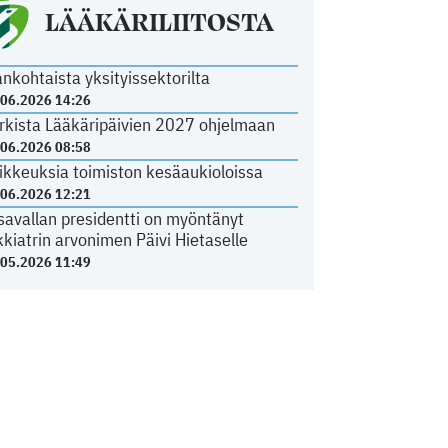
LÄÄKÄRILIITOSTA
ankohtaista yksityissektorilta
.06.2026 14:26
rkista Lääkäripäivien 2027 ohjelmaan
.06.2026 08:58
ikkeuksia toimiston kesäaukioloissa
.06.2026 12:21
savallan presidentti on myöntänyt
kkiatrin arvonimen Päivi Hietaselle
.05.2026 11:49