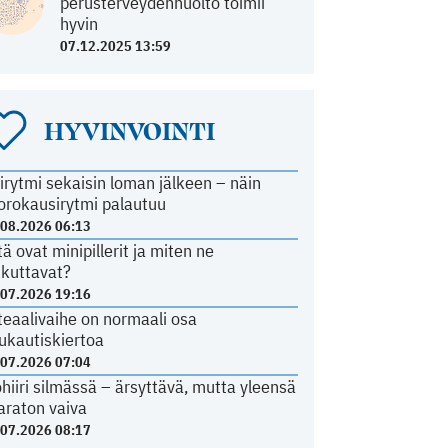
perusterveydenhuolto toimii
hyvin
07.12.2025 13:59
HYVINVOINTI
irytmi sekaisin loman jälkeen – näin
orokausirytmi palautuu
.08.2026 06:13
tä ovat minipillerit ja miten ne
ikuttavat?
.07.2026 19:16
teaalivaihe on normaali osa
ukautiskiertoa
.07.2026 07:04
ohiiri silmässä – ärsyttävä, mutta yleensä
araton vaiva
.07.2026 08:17