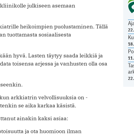
 kliinikolle julkiseen asemaan
.
Aj
i­atrille heikoimpien puolustaminen. Tällä
22
an tuottamasta sosiaalisesta
Ku
18
Po
kään hyvä. Lasten täytyy saada leikkiä ja
11
ata toisensa arjessa ja vanhusten olla osa
Ta
ar
22
oseenkin.
n arkkiatrin velvollisuuksia on ­
tenkin se aika karkaa käsistä.
tanut ainakin kaksi asiaa:
oisuutta ja ota huomioon ilman