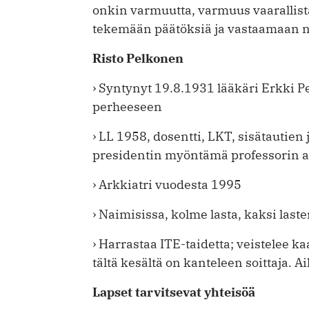
onkin varmuutta, varmuus vaarallist
tekemään päätöksiä ja vastaamaan ni
Risto Pelkonen
› Syntynyt 19.8.1931 lääkäri Erkki P
perheeseen
› LL 1958, dosentti, LKT, sisätautien 
presidentin myöntämä professorin 
› Arkkiatri vuodesta 1995
› Naimisissa, kolme lasta, kaksi last
› Harrastaa ITE-taidetta; veistelee 
tältä kesältä on kanteleen soittaja. 
Lapset tarvitsevat yhteisöä