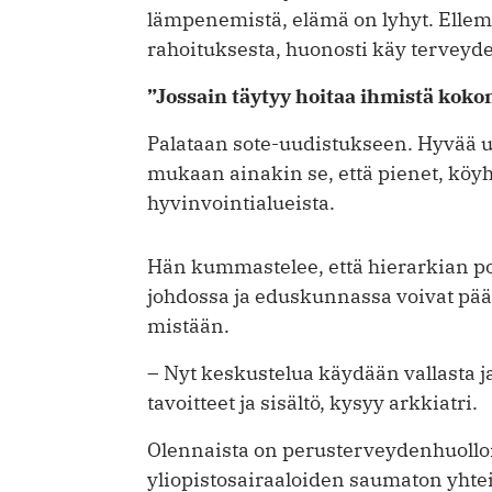
lämpenemistä, elämä on lyhyt. Ellem
rahoituksesta, huonosti käy terveyde
”Jossain täytyy hoitaa ihmistä kok
Palataan sote-uudistukseen. Hyvää ­
mukaan ainakin se, että pienet, köy
hyvinvointialueista.
Hän kummastelee, että hierarkian p
johdossa ja eduskunnassa voivat päät
mistään.
– Nyt keskustelua käydään vallasta j
tavoitteet ja sisältö, kysyy arkkiatri.
Olennaista on perusterveydenhuollon
yliopistosairaaloiden saumaton yhtei