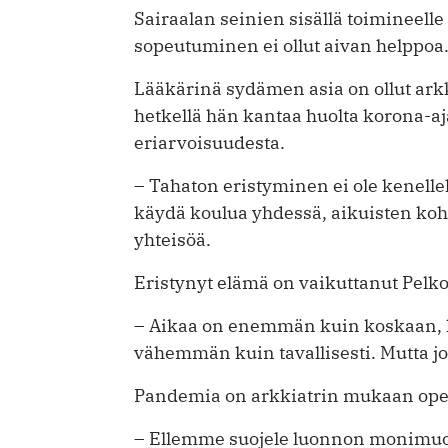
Sairaalan seinien sisällä toimineelle
sopeutuminen ei ollut aivan helppoa
Lääkärinä sydämen asia on ollut arkk
hetkellä hän kantaa huolta korona-aj
eriarvoisuudesta.
– Tahaton eristyminen ei ole kenelle
käydä koulua yhdessä, aikuisten kohd
yhteisöä.
Eristynyt elämä on vaikuttanut Pelk
– Aikaa on enemmän kuin koskaan, ku
vähemmän kuin tavallisesti. Mutta jo
Pandemia on arkkiatrin mukaan opet
– Ellemme suojele luonnon monimuot