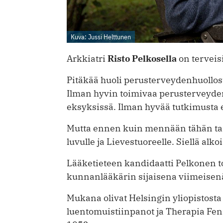
Kuva: Jussi Helttunen
Arkkiatri
Risto Pelkosella
on terveis
Pitäkää huoli perusterveydenhuollost
Ilman hyvin toimivaa perusterveyde
eksyksissä. Ilman hyvää tutkimusta ei
Mutta ennen kuin mennään tähän ta
luvulle ja Lievestuoreelle. Siellä alko
Lääketieteen kandidaatti Pelkonen t
kunnanlääkärin sijaisena viimei­se
Mukana olivat Helsingin yliopistosta 
luentomuistiinpanot ja Therapia Fe