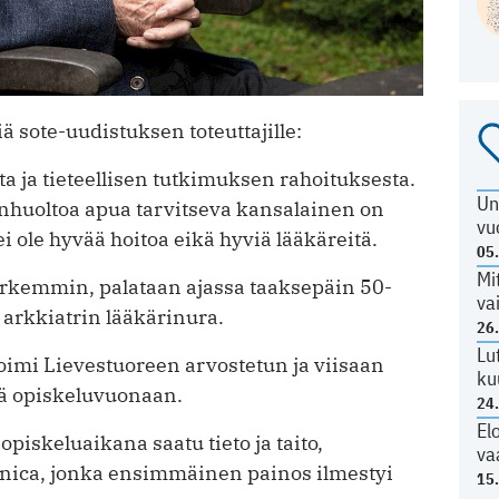
iä sote-uudistuksen toteuttajille:
a ja tieteellisen tutkimuksen rahoituksesta.
Un
nhuoltoa apua tarvitseva kansalainen on
vu
 ole hyvää hoitoa eikä hyviä lääkäreitä.
05
Mi
rkemmin, palataan ajassa taaksepäin 50-
va
i arkkiatrin lääkärinura.
26
Lu
oimi Lievestuoreen arvostetun ja viisaan
ku
nä opiskeluvuonaan.
24
El
opiskeluaikana saatu tieto ja taito,
va
nnica, jonka ensimmäinen painos ilmestyi
15