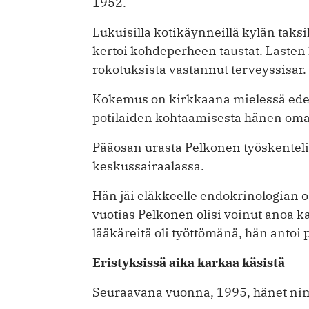
1952.
Lukuisilla kotikäynneillä kylän taks
kertoi kohdeperheen taustat. Lasten
rokotuksista vastannut terveys­sisar.
Kokemus on kirkkaana mielessä edelle
potilaiden kohtaamisesta hänen oma
Pääosan urasta Pelkonen työskenteli 
keskussairaalassa.
Hän jäi eläkkeelle endokrinologian o
vuotias Pelkonen olisi voinut anoa k
lääkäreitä oli työttömänä, hän anto
Eristyksissä aika karkaa käsistä
Seuraavana vuonna, 1995, hänet nimi