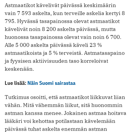
Astmaatikot kävelivät päivässä keskimäärin
vain 7 593 askelta, kun terveille askelia kertyi 8
795. Hyvässä tasapainossa olevat astmaatikot
kävelivät noin 8 200 askelta päivässä, mutta
huonossa tasapainossa olevat vain noin 6 700.
Alle 5 000 askelta päivässä käveli 23 %
astmaatikoista ja 5 % terveistä. Astmatasapaino
ja fyysisen aktiivisuuden taso korreloivat
keskenään.
Lue lisää:
Näin Suomi sairastaa
Tutkimus osoitti, että astmaatikot liikkuvat liian
vähän. Mitä vähemmän liikut, sitä huonommin
astman kanssa menee. Jokainen astmaa hoitava
lääkäri voi kehottaa potilastaan kävelemään
päivässä tuhat askelta enemmän astman