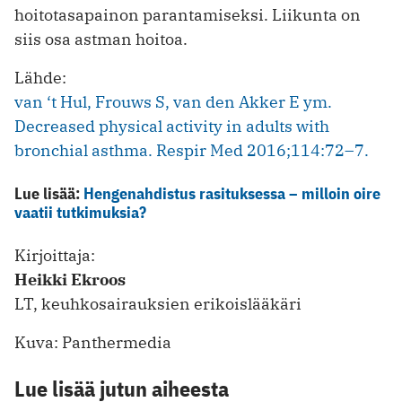
hoitotasapainon parantamiseksi. Liikunta on
siis osa astman hoitoa.
Lähde:
van ‘t Hul, Frouws S, van den Akker E ym.
Decreased physical activity in adults with
bronchial asthma. Respir Med 2016;114:72–7.
Lue lisää:
Hengenahdistus rasituksessa – milloin oire
vaatii tutkimuksia?
Kirjoittaja:
Heikki Ekroos
LT, keuhkosairauksien erikoislääkäri
Kuva: Panthermedia
Lue lisää jutun aiheesta