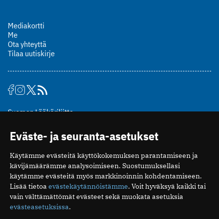
Mediakortti
Me
Ota yhteyttä
Tilaa uutiskirje
Suomen Lääkäriliitto
Mäkelänkatu 2, PL 49
Eväste- ja seuranta-asetukset
00510 Helsinki
puh. (09) 393 091
Käytämme evästeitä käyttökokemuksen parantamiseen ja
toimitus@potilaanlaakarilehti.fi
kävijämäärämme analysoimiseen. Suostumuksellasi
käytämme evästeitä myös markkinoinnin kohdentamiseen.
ISSN 2323-9476
Lisää tietoa
evästekäytännöistämme
. Voit hyväksyä kaikki tai
vain välttämättömät evästeet sekä muokata asetuksia
evästeasetuksissa
.