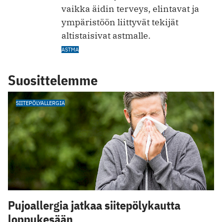
vaikka äidin terveys, elintavat ja
ympäristöön liittyvät tekijät
altistaisivat astmalle.
ASTMA
Suosittelemme
SIITEPÖLYALLERGIA
Pujoallergia jatkaa siitepölykautta
loppukesään