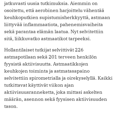
jatkuvasti uusia tutkimuksia. Aiemmin on
osoitettu, että aerobinen harjoittelu vähentää
keuhkoputkien supistumisherkkyyttä, astmaan
liittyvää inflammaatiota, pahenemisvaiheita
sekä parantaa elämän laatua. Nyt selvitettiin
sitä, liikkuvatko astmaatikot tarpeeksi.
Hollantilaiset tutkijat selvittivät 226
astmapotilaan sekä 201 terveen henkilön
fyysistä aktiivisuutta. Astmaatikkojen
keuhkojen toiminta ja astmatasapaino
selvitettiin spirometrialla ja oirekyselyllä. Kaikki
tutkittavat käyttivät viikon ajan
aktiivisuusranneketta, joka mittasi askelten
määrän, asennon sekä fyysisen aktiivisuuden
tason.