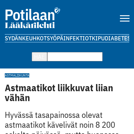
SYDÄN
KEUHKOT
SYÖPÄ
INFEKTIOT
KIPU
DIABETES
A
HAE
ASTMA
LIIKUNTA
Astmaatikot liikkuvat liian
vähän
Hyvässä tasapainossa olevat
astmaatikot kävelivät noin 8 200