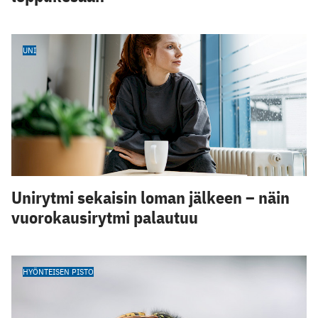
UNI
Unirytmi sekaisin loman jälkeen – näin
vuorokausirytmi palautuu
HYÖNTEISEN PISTO