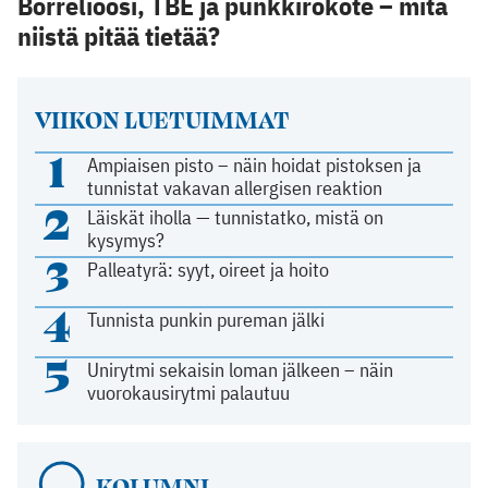
Borrelioosi, TBE ja punkkirokote – mitä
niistä pitää tietää?
VIIKON LUETUIMMAT
1
Ampiaisen pisto – näin hoidat pistoksen ja
tunnistat vakavan allergisen reaktion
2
Läiskät iholla — tunnistatko, mistä on
kysymys?
3
Palleatyrä: syyt, oireet ja hoito
4
Tunnista punkin pureman jälki
5
Unirytmi sekaisin loman jälkeen – näin
vuorokausirytmi palautuu
KOLUMNI