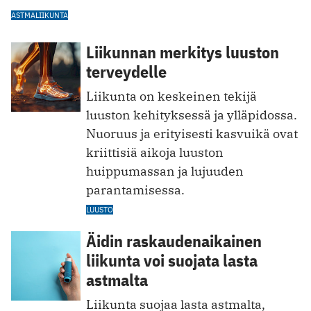
ASTMA
LIIKUNTA
Liikunnan merkitys luuston
terveydelle
Liikunta on keskeinen tekijä
luuston kehityksessä ja ylläpidossa.
Nuoruus ja erityisesti kasvuikä ovat
kriittisiä aikoja luuston
huippumassan ja lujuuden
parantamisessa.
LUUSTO
Äidin raskaudenaikainen
liikunta voi suojata lasta
astmalta
Liikunta suojaa lasta astmalta,