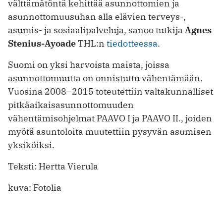
välttämätöntä kehittää asunnottomien ja
asunnottomuusuhan alla elävien terveys-,
asumis- ja sosiaalipalveluja, sanoo tutkija
Agnes
Stenius-Ayoade
THL:n
tiedotteessa
.
Suomi on yksi harvoista maista, joissa
asunnottomuutta on onnistuttu vähentämään.
Vuosina 2008–2015 toteutettiin valtakunnalliset
pitkäaikaisasunnottomuuden
vähentämisohjelmat PAAVO I ja PAAVO II., joiden
myötä asuntoloita muutettiin pysyvän asumisen
yksiköiksi.
Teksti: Hertta Vierula
kuva: Fotolia