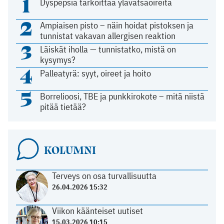
1
Dyspepsia tarkoittaa ylävatsaoireita
2
Ampiaisen pisto – näin hoidat pistoksen ja
tunnistat vakavan allergisen reaktion
3
Läiskät iholla — tunnistatko, mistä on
kysymys?
4
Palleatyrä: syyt, oireet ja hoito
5
Borrelioosi, TBE ja punkkirokote – mitä niistä
pitää tietää?
KOLUMNI
Terveys on osa turvallisuutta
26.04.2026 15:32
Viikon käänteiset uutiset
15.03.2026 10:15