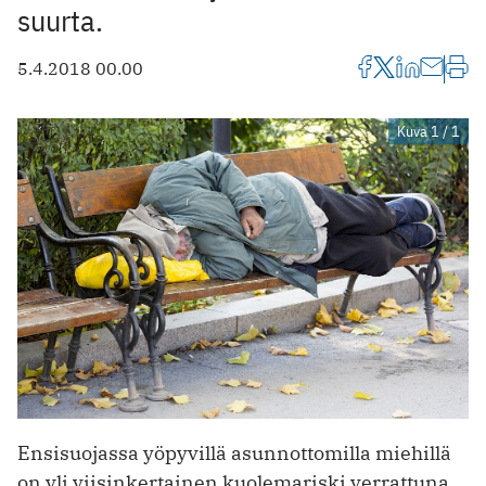
suurta.
5.4.2018 00.00
Kuva 1 / 1
Ensisuojassa yöpyvillä asunnottomilla miehillä
on yli viisinkertainen kuolemariski verrattuna