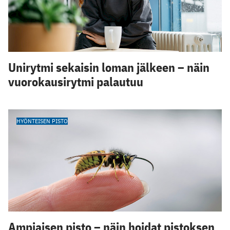
Unirytmi sekaisin loman jälkeen – näin
vuorokausirytmi palautuu
HYÖNTEISEN PISTO
Ampiaisen pisto – näin hoidat pistoksen