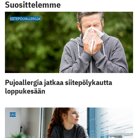
Suosittelemme
SIITEPÖLYALLERGIA
Pujoallergia jatkaa siitepölykautta
loppukesään
UNI