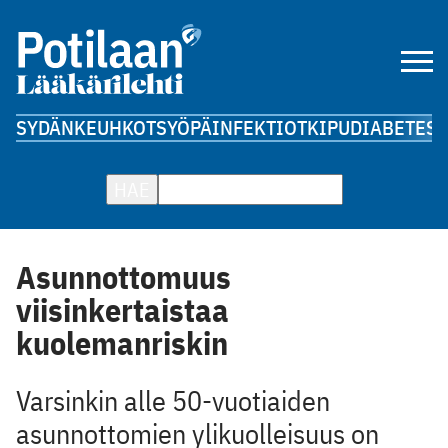
SYDÄN
KEUHKOT
SYÖPÄ
INFEKTIOT
KIPU
DIABETES
A
HAE
Asunnottomuus
viisinkertaistaa
kuolemanriskin
Varsinkin alle 50-vuotiaiden
asunnottomien ylikuolleisuus on