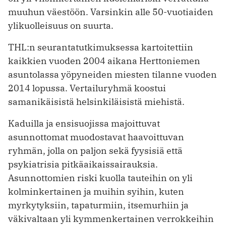
muuhun väestöön. Varsinkin alle 50-vuotiaiden
ylikuolleisuus on suurta.
THL:n seurantatutkimuksessa kartoitettiin
kaikkien vuoden 2004 aikana Herttoniemen
asuntolassa yöpyneiden miesten tilanne vuoden
2014 lopussa. Vertailuryhmä koostui
samanikäisistä helsinkiläisistä miehistä.
Kaduilla ja ensisuojissa majoittuvat
asunnottomat muodostavat haavoittuvan
ryhmän, jolla on paljon sekä fyysisiä että
psykiatrisia pitkäaikaissairauksia.
Asunnottomien riski kuolla tauteihin on yli
kolminkertainen ja muihin syihin, kuten
myrkytyksiin, tapaturmiin, itsemurhiin ja
väkivaltaan yli kymmenkertainen verrokkeihin