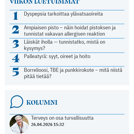
VIIKON LUETUIMMAT
1
Dyspepsia tarkoittaa ylävatsaoireita
2
Ampiaisen pisto – näin hoidat pistoksen ja
tunnistat vakavan allergisen reaktion
3
Läiskät iholla — tunnistatko, mistä on
kysymys?
4
Palleatyrä: syyt, oireet ja hoito
5
Borrelioosi, TBE ja punkkirokote – mitä niistä
pitää tietää?
KOLUMNI
Terveys on osa turvallisuutta
26.04.2026 15:32