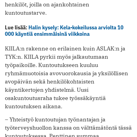
henkilöt, joilla on ajankohtainen
kuntoutustarve.
Lue lisää:
Halin kysely: Kela-kokeilussa arviolta 10
000 käyntiä ensimmäisinä viikkoina
KIILA:n rakenne on erilainen kuin ASLAK:n ja
TYK:n. KIILA pyrkii myös jalkautumaan
työpaikoille. Kuntoutukseen kuuluu
ryhmämuotoisia avovuorokausia ja yksilöllisen
avopäivän sekä henkilökohtaisten
käyntikertojen yhdistelmä. Uusi
osakuntoutusraha tukee työssäkäyntiä
kuntoutuksen aikana.
– Yhteistyö kuntoutujan työnantajan ja
työterveyshuollon kanssa on välttämätöntä tässä
kuntoutuksessa, Penttinen summaa.