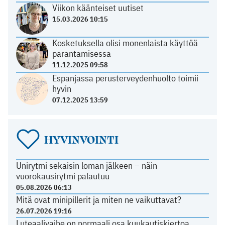
Viikon käänteiset uutiset
15.03.2026 10:15
Kosketuksella olisi monenlaista käyttöä
parantamisessa
11.12.2025 09:58
Espanjassa perusterveydenhuolto toimii
hyvin
07.12.2025 13:59
HYVINVOINTI
Unirytmi sekaisin loman jälkeen – näin
vuorokausirytmi palautuu
05.08.2026 06:13
Mitä ovat minipillerit ja miten ne vaikuttavat?
26.07.2026 19:16
Luteaalivaihe on normaali osa kuukautiskiertoa