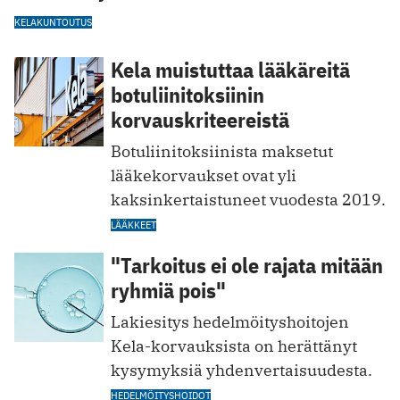
KELA
KUNTOUTUS
Kela muistuttaa lääkäreitä
botuliinitoksiinin
korvauskriteereistä
Botuliinitoksiinista maksetut
lääkekorvaukset ovat yli
kaksinkertaistuneet vuodesta 2019.
LÄÄKKEET
"Tarkoitus ei ole rajata mitään
ryhmiä pois"
Lakiesitys hedelmöityshoitojen
Kela-korvauksista on herättänyt
kysymyksiä yhdenvertaisuudesta.
HEDELMÖITYSHOIDOT