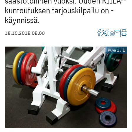
­säästötoimien vuoksi. Uuden KIILA-­
kuntoutuksen tarjouskilpailu on ­
käynnissä.
18.10.2015 05.00
Kuva 1 / 1