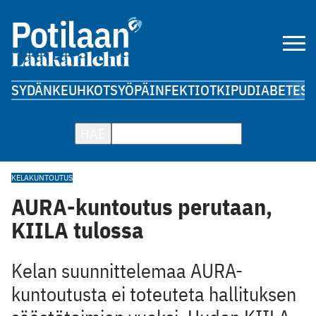
SYDÄN
KEUHKOT
SYÖPÄ
INFEKTIOT
KIPU
DIABETES
A
HAE
KELA
KUNTOUTUS
AURA-kuntoutus perutaan,
KIILA tulossa
Kelan suunnittelemaa AURA-
kuntoutusta ei ­toteuteta ­hallituksen