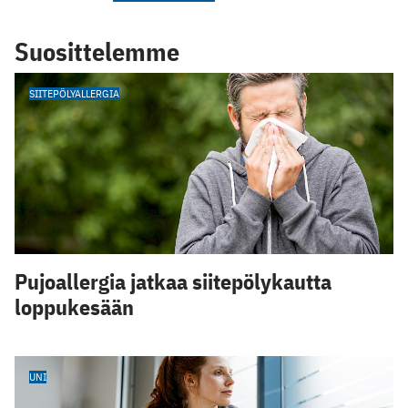
Suosittelemme
SIITEPÖLYALLERGIA
Pujoallergia jatkaa siitepölykautta
loppukesään
UNI