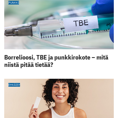
PUNKKI
Borrelioosi, TBE ja punkkirokote – mitä
niistä pitää tietää?
EHKÄISY