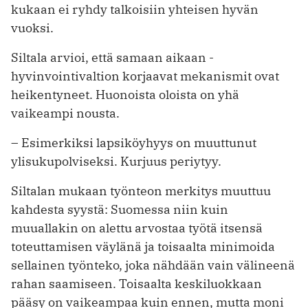
kukaan ei ryhdy talkoisiin yhteisen hyvän
vuoksi.
Siltala arvioi, että samaan aikaan ­
hyvinvointivaltion korjaavat mekanismit ovat
heikentyneet. Huonoista oloista on yhä
vaikeampi nousta.
– Esimerkiksi lapsiköyhyys on muuttunut
ylisukupolviseksi. Kurjuus periytyy.
Siltalan mukaan työnteon merkitys muuttuu
kahdesta syystä: Suomessa niin kuin
muuallakin on alettu arvostaa työtä itsensä
toteuttamisen väylänä ja toisaalta minimoida
sellainen työnteko, joka nähdään vain välineenä
rahan saamiseen. Toisaalta keskiluokkaan
pääsy on vaikeampaa kuin ennen, mutta moni