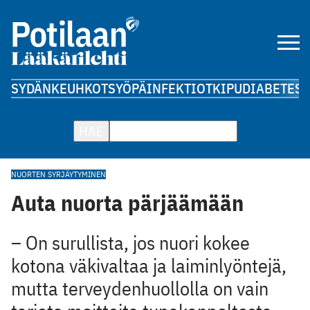
SYDÄN
KEUHKOT
SYÖPÄ
INFEKTIOT
KIPU
DIABETES
A
HAE
NUORTEN SYRJÄYTYMINEN
Auta nuorta pärjäämään
– On surullista, jos nuori kokee
kotona väkivaltaa ja laiminlyöntejä,
mutta terveydenhuollolla on vain