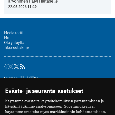
arvonimen Päivi Hietaselle
22.05.2026 11:49
Mediakortti
Me
Ota yhteyttä
Tilaa uutiskirje
Suomen Lääkäriliitto
Mäkelänkatu 2, PL 49
Eväste- ja seuranta-asetukset
00510 Helsinki
puh. (09) 393 091
Käytämme evästeitä käyttökokemuksen parantamiseen ja
toimitus@potilaanlaakarilehti.fi
kävijämäärämme analysoimiseen. Suostumuksellasi
käytämme evästeitä myös markkinoinnin kohdentamiseen.
ISSN 2323-9476