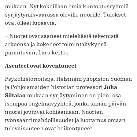
mukaan. Nyt kokeillaan omia kuntoutusryhmiä
syrjäytymis­vaarassa oleville nuorille. Tulokset
ovat olleet lupaavia.
– Nuoret ovat saaneet mielekästä ­tekemistä
arkeensa ja kokeneet toimintakykynsä
parantuvan, Laru kertoo.
Asenteet ovat koventuneet
Psykohistorioitsija, Helsingin yliopiston Suomen
ja Pohjoismaiden historian professori
Juha
Siltalan
mukaan syrjäytyminen on pieni osa
isompaa ongelmavyyhteä, jonka tämän päivän
nuoret joutuvat kohtaamaan. Nuorten
työnsaantimahdollisuudet ja luottamus omaan
tulevaisuuteen ovat heikentyneet.