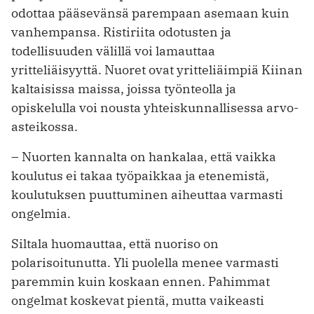
odottaa pääsevänsä parempaan asemaan kuin
vanhempansa. Ristiriita ­odotusten ja
todellisuuden välillä voi ­lamauttaa
yritteliäisyyttä. Nuoret ovat yritteliäimpiä Kiinan
kaltaisissa maissa, joissa työnteolla ja
opiskelulla voi nousta yhteiskunnallisessa arvo­
asteikossa.
– Nuorten kannalta on hankalaa, että vaikka
koulutus ei takaa työpaikkaa ja etenemistä,
koulutuksen puuttuminen aiheuttaa varmasti
ongelmia.
Siltala huomauttaa, että nuoriso on
polarisoitunutta. Yli puolella menee varmasti
paremmin kuin koskaan ennen. Pahimmat
ongelmat koskevat pientä, mutta vaikeasti