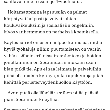
saattavat ilmetä usein jo 4-vuotiaana.
– Hoitamattomina lapsuusiän ongelmat
kärjistyvät helposti ja voivat johtaa
kouluvaikeuksiin ja sosiaalisiin ongelmiin.
Myös vanhemmuus on perheissä koetuk­sella.
Käytöshäiriöt on usein helppo tunnistaa, mutta
hyviä työkaluja niihin puuttumiseen on varsin
vähän. Lähete erikoissairaanhoitoon ja hoidon
jonottaminen on Souranderin mukaan usein
liian pitkä tie. Apu ei saa leimata ja palveluihin
pitää olla matala kynnys, siksi apukeinoja pitää
kehittää perusterveydenhuollon käyttöön.
– Avun pitää olla lähellä ja siihen pitää päästä
pian, Sourander kiteyttää.
Sourander kertoo tutkimusryhmänsä kehittävän