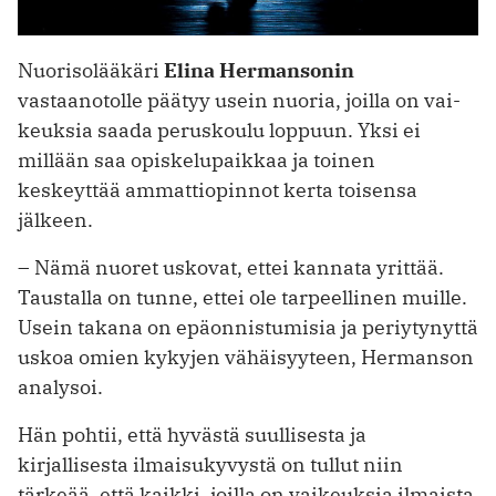
Nuorisolääkäri
Elina Hermansonin
vastaanotolle päätyy usein nuoria, joilla on vai­
keuksia saada peruskoulu loppuun. Yksi ei
millään saa opiskelupaikkaa ja toinen
keskeyttää ammatti­opinnot kerta toisensa
jälkeen.
– Nämä nuoret uskovat, ettei kannata yrittää.
Taustalla on tunne, ettei ole tarpeellinen muille.
Usein takana on epäonnistumisia ja periytynyttä
uskoa ­omien kykyjen vähäisyyteen, Hermanson
analysoi.
Hän pohtii, että hyvästä suullisesta ja
kirjallisesta ilmaisukyvystä on tullut niin
tärkeää, että kaikki, joilla on vai­keuksia ilmaista