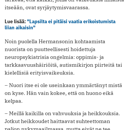
itseään, ovat syrjäytymisvaarassa.
Lue lisää:
"Lapsilta ei pitäisi vaatia erikoistumista
liian aikaisin"
Noin puolella Hermansonin kohtaamista
nuorista on puutteellisesti hoidettuja
neuropsykiatrisia ongelmia: oppimis- ja
tarkkaavuushäiriöitä, autismi­kirjon piirteitä tai
kielellisiä erityisvai­keuksia.
– Nuori itse ei ole useinkaan ymmärtänyt mistä
on kyse. Hän vain kokee, ­että on huono eikä
kelpaa.
– Meillä kaikilla on vahvuuksia ja heikkouksia.
Jotkut heikkoudet haittaavat suhteettoman
paljon nykymaailmassa, mutta eivät ne tee