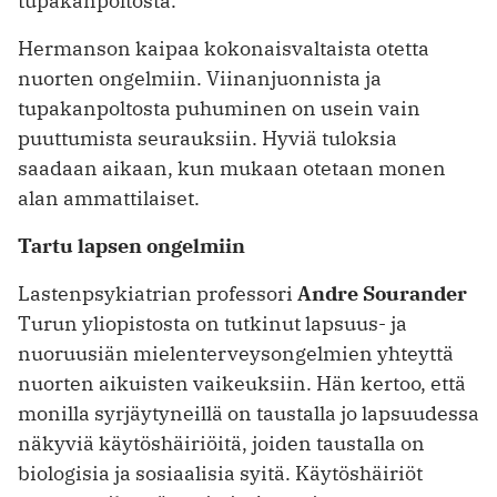
tupakanpoltosta.
Hermanson kaipaa kokonaisvaltaista otetta
nuorten ongelmiin. Viinanjuonnista ja
tupakanpoltosta puhuminen on usein vain
puuttumista seurauksiin. Hyviä tuloksia
saadaan aikaan, kun mukaan otetaan monen
alan ammattilaiset.
Tartu lapsen ongelmiin
Lastenpsykiatrian professori
Andre Sourander
Turun yliopistosta on tutkinut lapsuus- ja
nuoruusiän mielenterveysongelmien yhteyttä
nuorten aikuisten vaikeuksiin. Hän kertoo, että
monilla syrjäytyneillä on taustalla jo lapsuudessa
näkyviä käytöshäiriöitä, joiden taustalla on
biologisia ja sosiaalisia syitä. Käytöshäiriöt