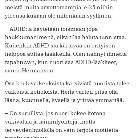
meistä muita ­arvottomampia, eikä niihin
yleensä kukaan ole mitenkään syyllinen.
– ADHD:tä käytetään toisinaan jopa
haukkumanimenä, eikä tilaa haluta ­tunnistaa.
Kuitenkin ADHD:sta kärsivää on erityisen
helppoa auttaa lääkkeillä. Olen nähnyt ihmeitä
tapahtuvan, kun nuori saa ADHD-lääkkeet,
sanoo Hermanson.
Osa kouluvaikeuksista kärsivistä nuorista tulee
vaikeista kotioloista. Heitä varten pitää olla
läsnä, kuunnella, kysellä ja yrittää ymmärtää.
– On surullista, jos nuori kokee kotona
väkivaltaa ja laiminlyöntejä, mutta
terveydenhuollolla on vain tarjota moitteita