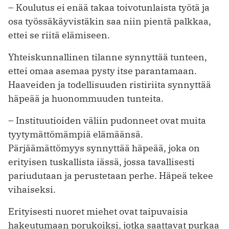
– Koulutus ei enää takaa toivotunlaista työtä ja
osa työssäkäyvistäkin saa niin pientä ­palkkaa,
ettei se riitä elämiseen.
Yhteiskunnallinen tilanne synnyttää tunteen,
ettei omaa asemaa pysty itse parantamaan.
Haaveiden ja todellisuuden ristiriita synnyttää
häpeää ja huonommuuden tunteita.
– Instituutioiden väliin pudonneet ovat muita
tyytymättömämpiä elämäänsä.
Pärjäämättömyys synnyttää häpeää, joka on
erityisen tuskallista iässä, jossa tavallisesti
pariudutaan ja perustetaan perhe. Häpeä tekee
vihaiseksi.
Erityisesti nuoret miehet ovat taipuvaisia
hakeutumaan porukoiksi, jotka saattavat purkaa