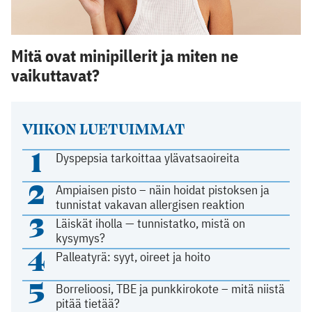
Mitä ovat minipillerit ja miten ne
vaikuttavat?
VIIKON LUETUIMMAT
1
Dyspepsia tarkoittaa ylävatsaoireita
2
Ampiaisen pisto – näin hoidat pistoksen ja
tunnistat vakavan allergisen reaktion
3
Läiskät iholla — tunnistatko, mistä on
kysymys?
4
Palleatyrä: syyt, oireet ja hoito
5
Borrelioosi, TBE ja punkkirokote – mitä niistä
pitää tietää?