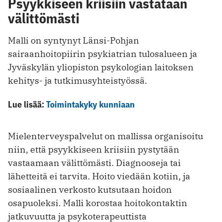
Psyykkiseen kriisiin vastataan
välittömästi
Malli on syntynyt Länsi-Pohjan
sairaanhoitopiirin psykiatrian tulosalueen ja
Jyväskylän yliopiston psykologian laitoksen
kehitys- ja tutkimusyhteistyössä.
Lue lisää:
Toimintakyky kunniaan
Mielenterveyspalvelut on mallissa organisoitu
niin, että psyykkiseen kriisiin pystytään
vastaamaan välittömästi. Diagnooseja tai
lähetteitä ei tarvita. Hoito viedään kotiin, ja
sosiaalinen verkosto kutsutaan hoidon
osapuoleksi. Malli korostaa hoitokontaktin
jatkuvuutta ja psykoterapeuttista