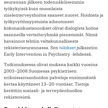
seurannan jälkeen todennäköisemmin
työkykyisiä kuin muunlaista
mielenterveyshoitoa saaneet nuoret. Hoidosta ja
työkyvyttömyystuista aiheutuneet
kokonaiskustannukset olivat dialogista hoitoa
saanneilla vertailuryhmää pienemmät. Nämä
havainnot tehtiin valtakunnallisesta
rekisteriseurannassa. Sen
tulokset
julkaistiin
Early Intervention in Psychiatry -lehdessä.
Tutkimuksessa olivat mukana kaikki vuosina
2003–2008 Suomessa psykiatrisen
erikoissairaanhoidon palveluja ensimmäistä
kertaa käyttäneet 13–20-vuotiaat. Tietoja
kerättiin sosiaali- ja terveydenhuollon
rekistereistä.