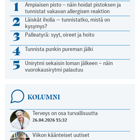
1
Ampiaisen pisto – näin hoidat pistoksen ja
tunnistat vakavan allergisen reaktion
2
Läiskät iholla — tunnistatko, mistä on
kysymys?
3
Palleatyrä: syyt, oireet ja hoito
4
Tunnista punkin pureman jälki
5
Unirytmi sekaisin loman jälkeen – näin
vuorokausirytmi palautuu
KOLUMNI
Terveys on osa turvallisuutta
26.04.2026 15:32
Viikon käänteiset uutiset