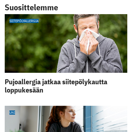
Suosittelemme
SIITEPÖLYALLERGIA
Pujoallergia jatkaa siitepölykautta
loppukesään
UNI