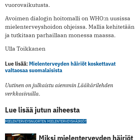
vuorovaikutusta.
Avoimen dialogin hoitomalli on WHO:n uusissa
mielenterveyshoidon ohjeissa. Mallia kehitetään
ja tutkitaan parhaillaan monessa maassa.
Ulla Toikkanen
Lue lisää:
Mielenterveyden häiriöt koskettavat
valtaosaa suomalaisista
Uutinen on julkaistu aiemmin Lääkärilehden
verkkosivuilla.
Lue lisää jutun aiheesta
MIELENTERVEYS
NUORTEN MIELENTERVEYSHÄIRIÖT
Miksi mielenterveyden häiriöt