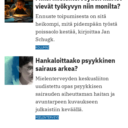
vievät työkyvyn niin monilta?
Ennuste toipumisesta on sitä
heikompi, mitä pidempään työstä
poissaolo kestää, kirjoittaa Jan
Schugk.
KOLUMNI
Hankaloittaako psyykkinen
sairaus arkea?
Mielenterveyden keskusliiton
uudistettu opas psyykkisen
sairauden aiheuttaman haitan ja
avuntarpeen kuvaukseen
julkaistiin keväällä.
MIELENTERVEYS