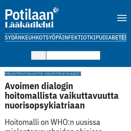
SYDÄN
KEUHKOT
SYÖPÄ
INFEKTIOT
KIPU
DIABETES
A
HAE
MIELENTERVEYS
NUORTEN MIELENTERVEYSHÄIRIÖT
Avoimen dialogin
hoitomallista vaikuttavuutta
nuorisopsykiatriaan
Hoitomalli on WHO:n uusissa