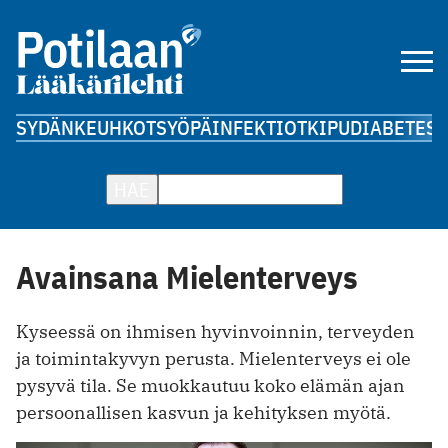
SYDÄN
KEUHKOT
SYÖPÄ
INFEKTIOT
KIPU
DIABETES
A
HAE
Avainsana Mielenterveys
Kyseessä on ihmisen hyvinvoinnin, terveyden
ja toimintakyvyn perusta. Mielenterveys ei ole
pysyvä tila. Se muokkautuu koko elämän ajan
persoonallisen kasvun ja kehityksen myötä.