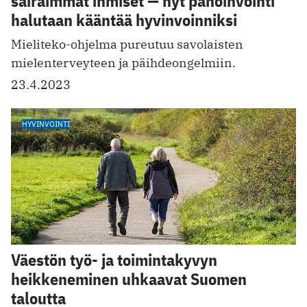
sairaimmat ihmiset — nyt pahoinvointi
halutaan kääntää hyvinvoinniksi
Mieliteko-ohjelma pureutuu savolaisten
mielenterveyteen ja päihdeongelmiin.
23.4.2023
HYVINVOINTI
Väestön työ- ja toimintakyvyn
heikkeneminen uhkaavat Suomen
taloutta