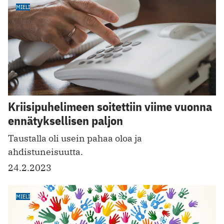
MIELI
Kriisipuhelimeen soitettiin viime vuonna
ennätyksellisen paljon
Taustalla oli usein pahaa oloa ja
ahdistuneisuutta.
24.2.2023
MIELI