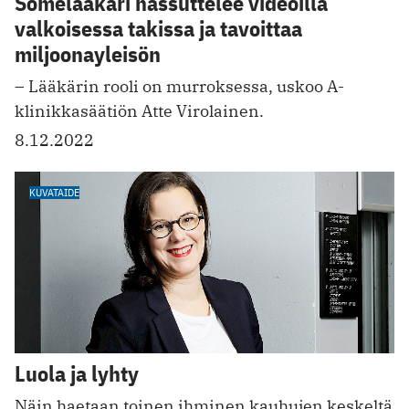
Somelääkäri hassuttelee videoilla
valkoisessa takissa ja tavoittaa
miljoonayleisön
– Lääkärin rooli on murroksessa, uskoo A-
klinikkasäätiön Atte Virolainen.
8.12.2022
KUVATAIDE
Luola ja lyhty
Näin haetaan toinen ihminen kauhujen keskeltä