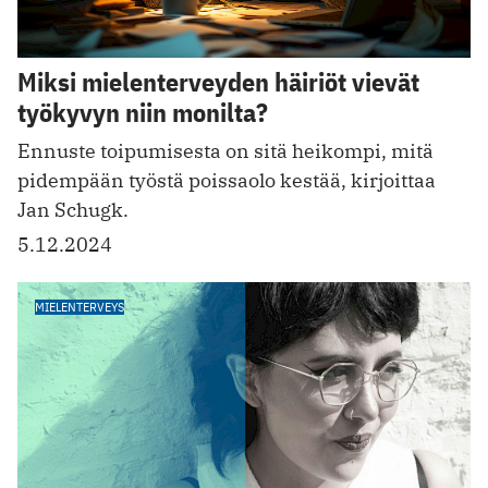
Miksi mielenterveyden häiriöt vievät
työkyvyn niin monilta?
Ennuste toipumisesta on sitä heikompi, mitä
pidempään työstä poissaolo kestää, kirjoittaa
Jan Schugk.
5.12.2024
MIELENTERVEYS