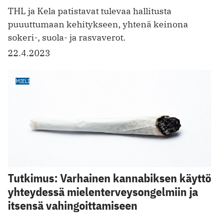
THL ja Kela patistavat tulevaa hallitusta
puuuttumaan kehitykseen, yhtenä keinona
sokeri-, suola- ja rasvaverot.
22.4.2023
MIELI
Tutkimus: Varhainen kannabiksen käyttö
yhteydessä mielenterveysongelmiin ja
itsensä vahingoittamiseen