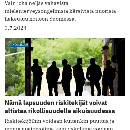
Vain joka neljäs vakavista
mielenterveysongelmista kärsivistä nuorista
hakeutuu hoitoon Suomessa.
3.7.2024
RIKOLLISUUS
Nämä lapsuuden riskitekijät voivat
altistaa rikollisuudelle aikuisuudessa
Riskitekijöihin voidaan kuitenkin puuttua ja
monia epätoivottuja kehityskulkuja voidaan