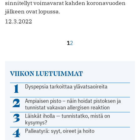
sinnitellyt voimavarat kahden koronavuoden
jälkeen ovat lopussa.
12.3.2022
1
2
VIIKON LUETUIMMAT
1
Dyspepsia tarkoittaa ylävatsaoireita
2
Ampiaisen pisto – näin hoidat pistoksen ja
tunnistat vakavan allergisen reaktion
3
Läiskät iholla — tunnistatko, mistä on
kysymys?
4
Palleatyrä: syyt, oireet ja hoito