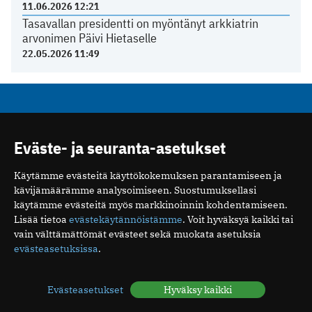
11.06.2026 12:21
Tasavallan presidentti on myöntänyt arkkiatrin
arvonimen Päivi Hietaselle
22.05.2026 11:49
Mediakortti
Me
Eväste- ja seuranta-asetukset
Ota yhteyttä
Tilaa uutiskirje
Käytämme evästeitä käyttökokemuksen parantamiseen ja
kävijämäärämme analysoimiseen. Suostumuksellasi
käytämme evästeitä myös markkinoinnin kohdentamiseen.
Lisää tietoa
evästekäytännöistämme
. Voit hyväksyä kaikki tai
vain välttämättömät evästeet sekä muokata asetuksia
Suomen Lääkäriliitto
evästeasetuksissa
.
Mäkelänkatu 2, PL 49
00510 Helsinki
Evästeasetukset
Hyväksy kaikki
puh. (09) 393 091
toimitus@potilaanlaakarilehti.fi