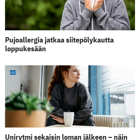
Pujoallergia jatkaa siitepölykautta
loppukesään
UNI
Unirytmi sekaisin loman jälkeen – näin