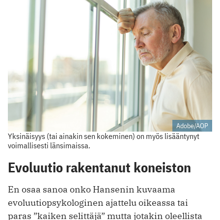
Adobe/AOP
Yksinäisyys (tai ainakin sen kokeminen) on myös lisääntynyt
voimallisesti länsimaissa.
Evoluutio rakentanut koneiston
En osaa sanoa onko Hansenin kuvaama
evoluutiopsykologinen ajattelu oikeassa tai
paras ”kaiken selittäjä” mutta jotakin oleellista