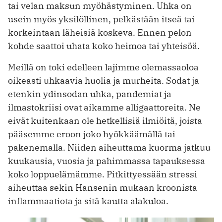
tai velan maksun myöhästyminen. Uhka on
usein myös yksilöllinen, pelkästään itseä tai
korkeintaan läheisiä koskeva. Ennen pelon
kohde saattoi uhata koko heimoa tai yhteisöä.
Meillä on toki edelleen lajimme olemassaoloa
oikeasti uhkaavia huolia ja murheita. Sodat ja
etenkin ydinsodan uhka, pandemiat ja
ilmastokriisi ovat aikamme alligaattoreita. Ne
eivät kuitenkaan ole hetkellisiä ilmiöitä, joista
pääsemme eroon joko hyökkäämällä tai
pakenemalla. Niiden aiheuttama kuorma jatkuu
kuukausia, vuosia ja pahimmassa tapauksessa
koko loppuelämämme. Pitkittyessään stressi
aiheuttaa sekin Hansenin mukaan kroonista
inflammaatiota ja sitä kautta alakuloa.