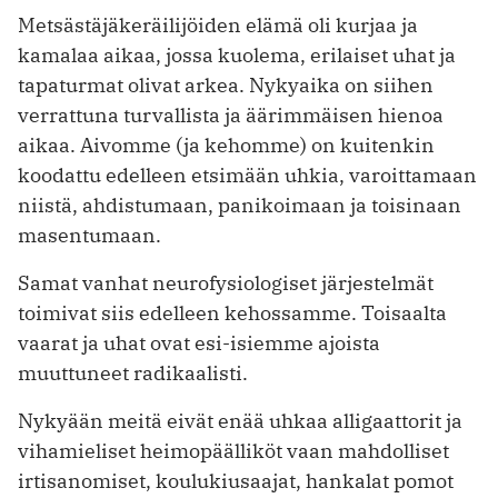
Metsästäjäkeräilijöiden elämä oli kurjaa ja
kamalaa aikaa, jossa kuolema, erilaiset uhat ja
tapaturmat olivat arkea. Nykyaika on siihen
verrattuna turvallista ja äärimmäisen hienoa
aikaa. Aivomme (ja kehomme) on kuitenkin
koodattu edelleen etsimään uhkia, varoittamaan
niistä, ahdistumaan, panikoimaan ja toisinaan
masentumaan.
Samat vanhat neurofysiologiset järjestelmät
toimivat siis edelleen kehossamme. Toisaalta
vaarat ja uhat ovat esi-isiemme ajoista
muuttuneet radikaalisti.
Nykyään meitä eivät enää uhkaa alligaattorit ja
vihamieliset heimopäälliköt vaan mahdolliset
irtisanomiset, koulukiusaajat, hankalat pomot