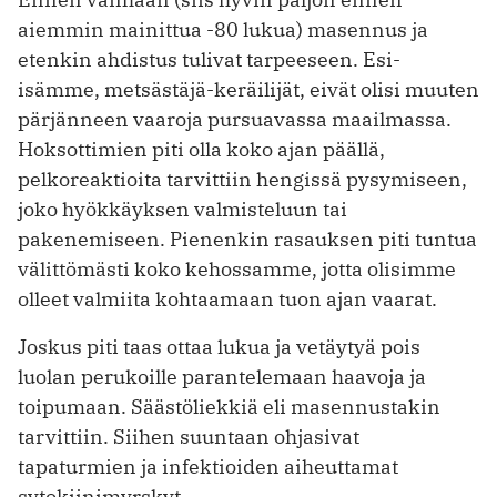
aiemmin mainittua -80 lukua) masennus ja
etenkin ahdistus tulivat tarpeeseen. Esi-
isämme, metsästäjä-keräilijät, eivät olisi muuten
pärjänneen vaaroja pursuavassa maailmassa.
Hoksottimien piti olla koko ajan päällä,
pelkoreaktioita tarvittiin hengissä pysymiseen,
joko hyökkäyksen valmisteluun tai
pakenemiseen. Pienenkin rasauksen piti tuntua
välittömästi koko kehossamme, jotta olisimme
olleet valmiita kohtaamaan tuon ajan vaarat.
Joskus piti taas ottaa lukua ja vetäytyä pois
luolan perukoille parantelemaan haavoja ja
toipumaan. Säästöliekkiä eli masennustakin
tarvittiin. Siihen suuntaan ohjasivat
tapaturmien ja infektioiden aiheuttamat
sytokiinimyrskyt.