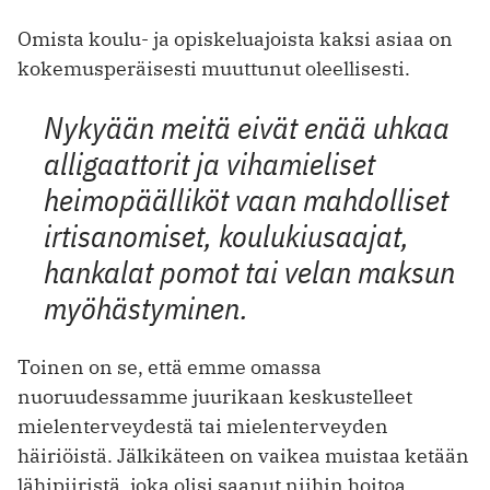
Omista koulu- ja opiskeluajoista kaksi asiaa on
kokemusperäisesti muuttunut oleellisesti.
Nykyään meitä eivät enää uhkaa
alligaattorit ja vihamieliset
heimopäälliköt vaan mahdolliset
irtisanomiset, koulukiusaajat,
hankalat pomot tai velan maksun
myöhästyminen.
Toinen on se, että emme omassa
nuoruudessamme juurikaan keskustelleet
mielenterveydestä tai mielenterveyden
häiriöistä. Jälkikäteen on vaikea muistaa ketään
lähipiiristä, joka olisi saanut niihin hoitoa,