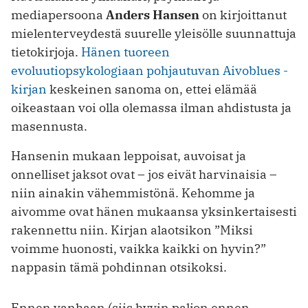
mediapersoona
Anders Hansen
on kirjoittanut
mielenterveydestä suurelle yleisölle suunnattuja
tietokirjoja.
Hänen tuoreen
evoluutiopsykologiaan pohjautuvan Aivoblues -
kirjan
keskeinen sanoma on, ettei elämää
oikeastaan voi olla olemassa ilman ahdistusta ja
masennusta.
Hansenin mukaan leppoisat, auvoisat ja
onnelliset jaksot ovat – jos eivät harvinaisia –
niin ainakin vähemmistönä. Kehomme ja
aivomme ovat hänen mukaansa yksinkertaisesti
rakennettu niin. Kirjan alaotsikon ”Miksi
voimme huonosti, vaikka kaikki on hyvin?”
nappasin tämä pohdinnan otsikoksi.
Ennen vanhaan (siis hyvin paljon ennen