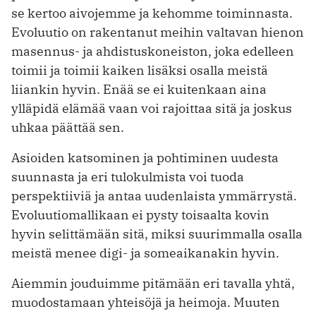
se kertoo aivojemme ja kehomme toiminnasta.
Evoluutio on rakentanut meihin valtavan hienon
masennus- ja ahdistuskoneiston, joka edelleen
toimii ja toimii kaiken lisäksi osalla meistä
liiankin hyvin. Enää se ei kuitenkaan aina
ylläpidä elämää vaan voi rajoittaa sitä ja joskus
uhkaa päättää sen.
Asioiden katsominen ja pohtiminen uudesta
suunnasta ja eri tulokulmista voi tuoda
perspektiiviä ja antaa uudenlaista ymmärrystä.
Evoluutiomallikaan ei pysty toisaalta kovin
hyvin selittämään sitä, miksi suurimmalla osalla
meistä menee digi- ja someaikanakin hyvin.
Aiemmin jouduimme pitämään eri tavalla yhtä,
muodostamaan yhteisöjä ja heimoja. Muuten