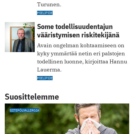
Turunen.
MIELIPIDE
Some todellisuudentajun
vääristymisen riskitekijänä
Avain ongelman kohtaamiseen on
kyky ymmärtää netin eri palstojen
todellinen luonne, kirjoittaa Hannu
Lauerma.
MIELIPIDE
Suosittelemme
SIITEPÖLYALLERGIA