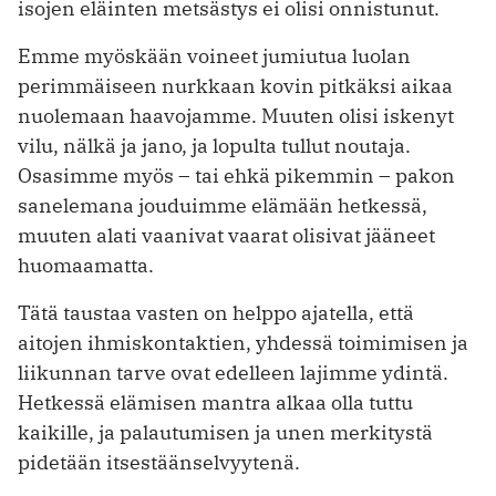
isojen eläinten metsästys ei olisi onnistunut.
Emme myöskään voineet jumiutua luolan
perimmäiseen nurkkaan kovin pitkäksi aikaa
nuolemaan haavojamme. Muuten olisi iskenyt
vilu, nälkä ja jano, ja lopulta tullut noutaja.
Osasimme myös – tai ehkä pikemmin – pakon
sanelemana jouduimme elämään hetkessä,
muuten alati vaanivat vaarat olisivat jääneet
huomaamatta.
Tätä taustaa vasten on helppo ajatella, että
aitojen ihmiskontaktien, yhdessä toimimisen ja
liikunnan tarve ovat edelleen lajimme ydintä.
Hetkessä elämisen mantra alkaa olla tuttu
kaikille, ja palautumisen ja unen merkitystä
pidetään itsestäänselvyytenä.