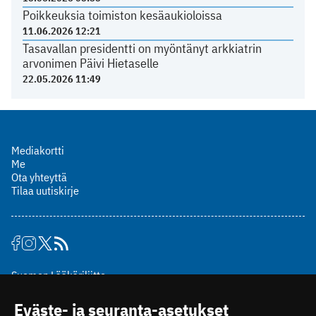
Poikkeuksia toimiston kesäaukioloissa
11.06.2026 12:21
Tasavallan presidentti on myöntänyt arkkiatrin
arvonimen Päivi Hietaselle
22.05.2026 11:49
Mediakortti
Me
Ota yhteyttä
Tilaa uutiskirje
Suomen Lääkäriliitto
Mäkelänkatu 2, PL 49
Eväste- ja seuranta-asetukset
00510 Helsinki