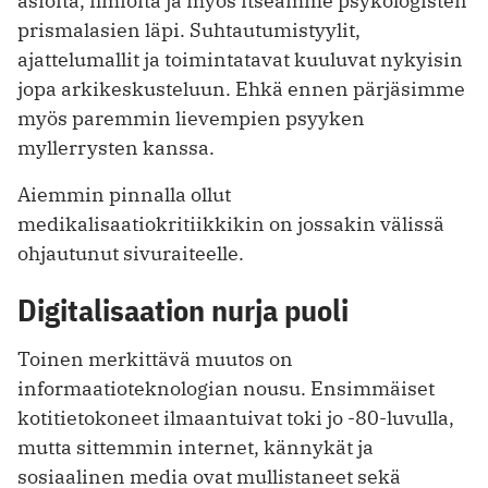
asioita, ilmiöitä ja myös itseämme psykologisten
prismalasien läpi. Suhtautumistyylit,
ajattelumallit ja toimintatavat kuuluvat nykyisin
jopa arkikeskusteluun. Ehkä ennen pärjäsimme
myös paremmin lievempien psyyken
myllerrysten kanssa.
Aiemmin pinnalla ollut
medikalisaatiokritiikkikin on jossakin välissä
ohjautunut sivuraiteelle.
Digitalisaation nurja puoli
Toinen merkittävä muutos on
informaatioteknologian nousu. Ensimmäiset
kotitietokoneet ilmaantuivat toki jo -80-luvulla,
mutta sittemmin internet, kännykät ja
sosiaalinen media ovat mullistaneet sekä