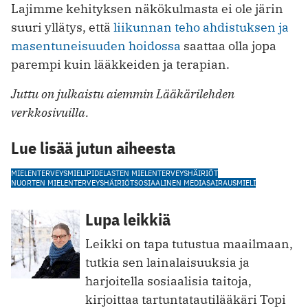
Lajimme kehityksen näkökulmasta ei ole järin
suuri yllätys, että
liikunnan teho ahdistuksen ja
masentuneisuuden hoidossa
saattaa olla jopa
parempi kuin lääkkeiden ja terapian.
Juttu on julkaistu aiemmin Lääkärilehden
verkkosivuilla.
Lue lisää jutun aiheesta
MIELENTERVEYS
MIELIPIDE
LASTEN MIELENTERVEYSHÄIRIÖT
NUORTEN MIELENTERVEYSHÄIRIÖT
SOSIAALINEN MEDIA
SAIRAUS
MIELI
Lupa leikkiä
Leikki on tapa tutustua maailmaan,
tutkia sen lainalaisuuksia ja
harjoitella sosiaalisia taitoja,
kirjoittaa tartuntatautilääkäri Topi