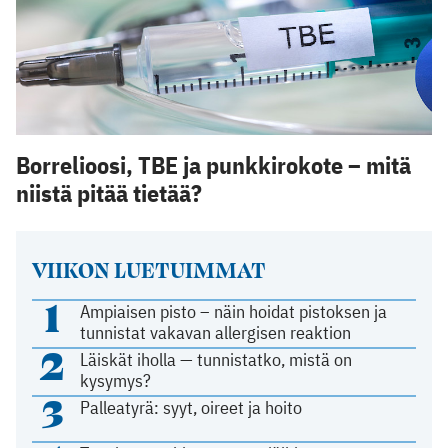
Borrelioosi, TBE ja punkkirokote – mitä
niistä pitää tietää?
VIIKON LUETUIMMAT
1
Ampiaisen pisto – näin hoidat pistoksen ja
tunnistat vakavan allergisen reaktion
2
Läiskät iholla — tunnistatko, mistä on
kysymys?
3
Palleatyrä: syyt, oireet ja hoito