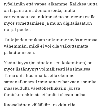
työelämän että vapaa-aikamme. Kaikkea uutta
on tapana aina demonisoida, mutta
varteenotettava tutkimustieto on tuonut esille
myös somettamisen ja muun digitalisaation
nurjat puolet.
Tutkijoiden mukaan nukumme myös aiempaa
vähemmän, mikä ei voi olla vaikuttamatta
palautumiseen.
Yksinäisyys (tai ainakin sen kokeminen) on
myös lisääntynyt voimallisesti länsimaissa.
Tämä siitä huolimatta, että olemme
samanaikaisesti muuttaneet harvaan asutulta
maaseudulta väestökeskuksiin, joissa
ihmiskontakteista ei luulisi olevan pulaa.
Ruotsalainen ylilääkäri, psykiatri ja