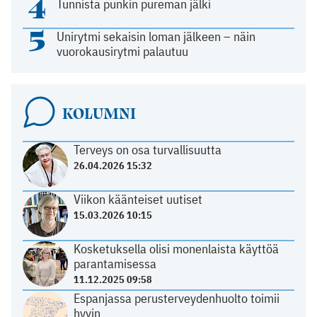
4
Tunnista punkin pureman jälki
5
Unirytmi sekaisin loman jälkeen – näin
vuorokausirytmi palautuu
KOLUMNI
Terveys on osa turvallisuutta
26.04.2026 15:32
Viikon käänteiset uutiset
15.03.2026 10:15
Kosketuksella olisi monenlaista käyttöä
parantamisessa
11.12.2025 09:58
Espanjassa perusterveydenhuolto toimii
hyvin