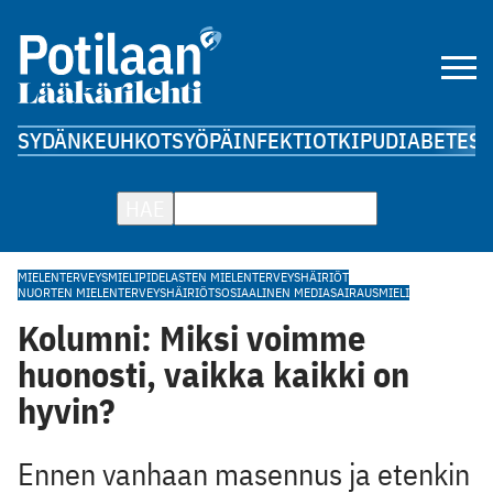
SYDÄN
KEUHKOT
SYÖPÄ
INFEKTIOT
KIPU
DIABETES
A
HAE
MIELENTERVEYS
MIELIPIDE
LASTEN MIELENTERVEYSHÄIRIÖT
NUORTEN MIELENTERVEYSHÄIRIÖT
SOSIAALINEN MEDIA
SAIRAUS
MIELI
Kolumni: Miksi voimme
huonosti, vaikka kaikki on
hyvin?
Ennen vanhaan masennus ja etenkin