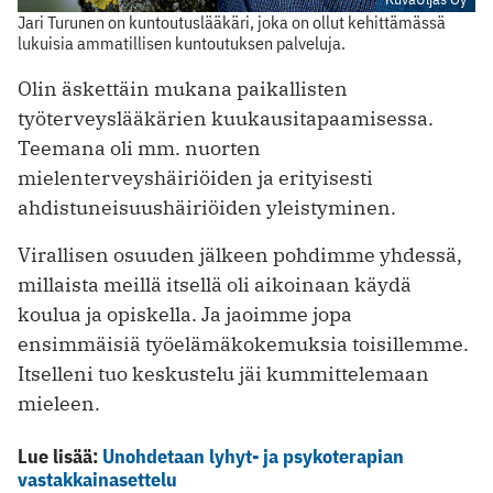
Jari Turunen on kuntoutuslääkäri, joka on ollut kehittämässä
lukuisia ammatillisen kuntoutuksen palveluja.
Olin äskettäin mukana paikallisten
työterveyslääkärien kuukausitapaamisessa.
Teemana oli mm. nuorten
mielenterveyshäiriöiden ja erityisesti
ahdistuneisuushäiriöiden yleistyminen.
Virallisen osuuden jälkeen pohdimme yhdessä,
millaista meillä itsellä oli aikoinaan käydä
koulua ja opiskella. Ja jaoimme jopa
ensimmäisiä työelämäkokemuksia toisillemme.
Itselleni tuo keskustelu jäi kummittelemaan
mieleen.
Lue lisää:
Unohdetaan lyhyt- ja psykoterapian
vastakkainasettelu