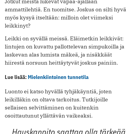
Jotkut meistä lukevat vapaa-ajallaan
ammattilehtiä. En tuomitse. Joskus on silti hyvä
myös kysyä itseltään: milloin olet viimeksi
leikkinyt?
Leikki on syvällä meissä. Eläimetkin leikkivät:
lintujen on kuvattu pallottelevan simpukoilla ja
laskevan alas lumista mäkeä, ja nisäkkäät
hiirestä norsuun heittäytyvät joskus painiin.
Lue lisää:
Mielenkiintoinen tunnetila
Luonto ei katso hyvällä tyhjäkäyntiä, joten
leikilläkin on oltava tarkoitus. Tutkijoille
sellaisen selvittäminen on kuitenkin
osoittautunut yllättävän vaikeaksi.
Hauskanpito saattaa olla tärkeää