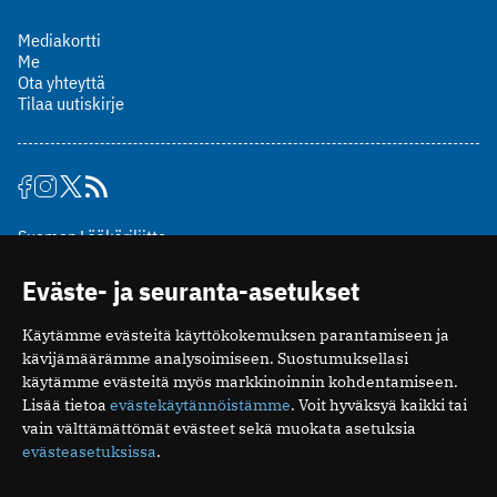
Mediakortti
Me
Ota yhteyttä
Tilaa uutiskirje
Suomen Lääkäriliitto
Mäkelänkatu 2, PL 49
Eväste- ja seuranta-asetukset
00510 Helsinki
puh. (09) 393 091
Käytämme evästeitä käyttökokemuksen parantamiseen ja
toimitus@potilaanlaakarilehti.fi
kävijämäärämme analysoimiseen. Suostumuksellasi
käytämme evästeitä myös markkinoinnin kohdentamiseen.
ISSN 2323-9476
Lisää tietoa
evästekäytännöistämme
. Voit hyväksyä kaikki tai
vain välttämättömät evästeet sekä muokata asetuksia
evästeasetuksissa
.