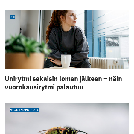
UNI
Unirytmi sekaisin loman jälkeen – näin
vuorokausirytmi palautuu
HYÖNTEISEN PISTO