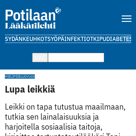
SYDÄN
KEUHKOT
SYÖPÄ
INFEKTIOT
KIPU
DIABETES
A
HAE
MIELIPIDE
LUOVUUS
Lupa leikkiä
Leikki on tapa tutustua maailmaan,
tutkia sen lainalaisuuksia ja
harjoitella sosiaalisia taitoja,