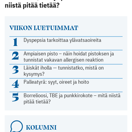
niistä pitää tietää?
VIIKON LUETUIMMAT
1
Dyspepsia tarkoittaa ylävatsaoireita
2
Ampiaisen pisto – näin hoidat pistoksen ja
tunnistat vakavan allergisen reaktion
3
Läiskät iholla — tunnistatko, mistä on
kysymys?
4
Palleatyrä: syyt, oireet ja hoito
5
Borrelioosi, TBE ja punkkirokote – mitä niistä
pitää tietää?
KOLUMNI