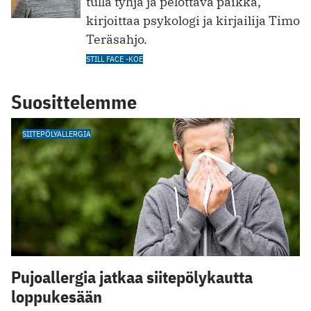
tulla tyhjä ja pelottava paikka,
kirjoittaa psykologi ja kirjailija Timo
Teräsahjo.
STILL FACE -KOE
Suosittelemme
SIITEPÖLYALLERGIA
Pujoallergia jatkaa siitepölykautta
loppukesään