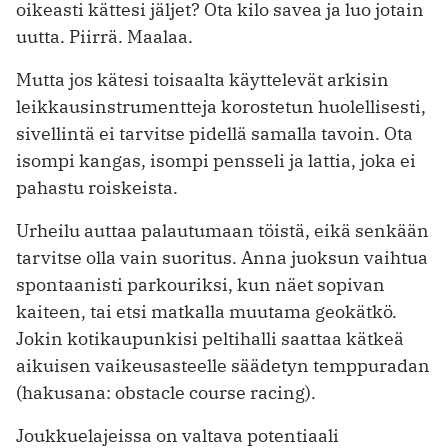
oikeasti kättesi jäljet? Ota kilo savea ja luo jotain
uutta. Piirrä. Maalaa.
Mutta jos kätesi toisaalta käyttelevät arkisin
leikkausinstrumentteja korostetun huolellisesti,
sivellintä ei tarvitse pidellä samalla tavoin. Ota
isompi kangas, isompi pensseli ja lattia, joka ei
pahastu roiskeista.
Urheilu auttaa palautumaan töistä, eikä senkään
tarvitse olla vain suoritus. Anna juoksun vaihtua
spontaanisti parkouriksi, kun näet sopivan
kaiteen, tai etsi matkalla muutama geokätkö.
Jokin kotikaupunkisi peltihalli saattaa kätkeä
aikuisen vaikeusasteelle säädetyn temppuradan
(hakusana: obstacle course racing).
Joukkuelajeissa on valtava potentiaali