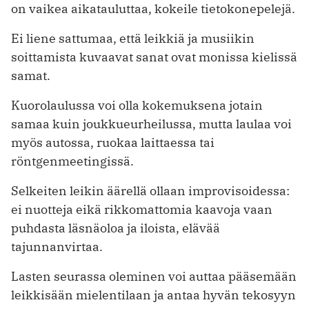
on vaikea aikatauluttaa, kokeile tietokonepelejä.
Ei liene sattumaa, että leikkiä ja musiikin
soittamista kuvaavat sanat ovat monissa kielissä
samat.
Kuorolaulussa voi olla kokemuksena jotain
samaa kuin joukkueurheilussa, mutta laulaa voi
myös autossa, ruokaa laittaessa tai
röntgenmeetingissä.
Selkeiten leikin äärellä ollaan improvisoidessa:
ei nuotteja eikä rikkomattomia kaavoja vaan
puhdasta läsnäoloa ja iloista, elävää
tajunnanvirtaa.
Lasten seurassa oleminen voi auttaa pääsemään
leikkisään mielentilaan ja antaa hyvän tekosyyn