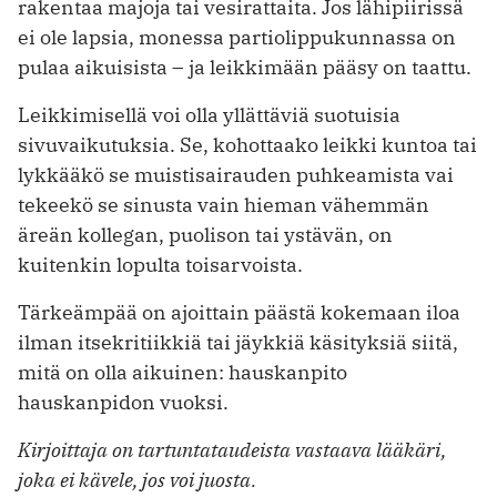
rakentaa majoja tai vesirattaita. Jos lähipiirissä
ei ole lapsia, monessa partiolippukunnassa on
pulaa aikuisista – ja leikkimään pääsy on taattu.
Leikkimisellä voi olla yllättäviä suotuisia
sivuvaikutuksia. Se, kohottaako leikki kuntoa tai
lykkääkö se muistisairauden puhkeamista vai
tekeekö se sinusta vain hieman vähemmän
äreän kollegan, puolison tai ystävän, on
kuitenkin lopulta toisarvoista.
Tärkeämpää on ajoittain päästä kokemaan iloa
ilman itsekritiikkiä tai jäykkiä käsityksiä siitä,
mitä on olla aikuinen: hauskanpito
hauskanpidon vuoksi.
Kirjoittaja on tartuntataudeista vastaava lääkäri,
joka ei kävele, jos voi juosta.