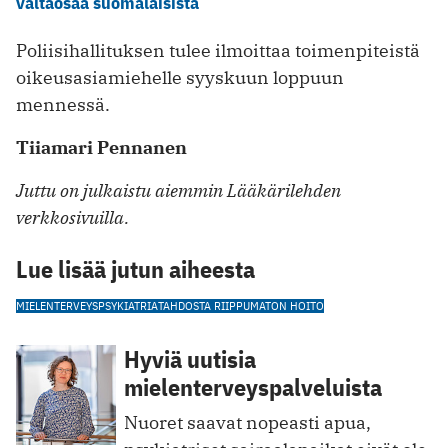
valtaosaa suomalaisista
Poliisihallituksen tulee ilmoittaa toimenpiteistä
oikeusasiamiehelle syyskuun loppuun
mennessä.
Tiiamari Pennanen
Juttu on julkaistu aiemmin Lääkärilehden
verkkosivuilla.
Lue lisää jutun aiheesta
MIELENTERVEYS
PSYKIATRIA
TAHDOSTA RIIPPUMATON HOITO
Hyviä uutisia
mielenterveyspalveluista
Nuoret saavat nopeasti apua,