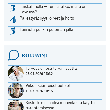
3
Läiskät iholla — tunnistatko, mistä on
kysymys?
4
Palleatyrä: syyt, oireet ja hoito
5
Tunnista punkin pureman jälki
KOLUMNI
Terveys on osa turvallisuutta
26.04.2026 15:32
Viikon käänteiset uutiset
15.03.2026 10:15
Kosketuksella olisi monenlaista käyttöä
parantamisessa