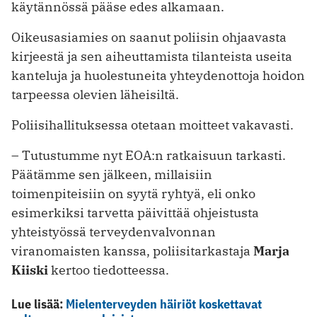
käytännössä pääse edes alkamaan.
Oikeusasiamies on saanut poliisin ohjaavasta
kirjeestä ja sen aiheuttamista tilanteista useita
kanteluja ja huolestuneita yhteydenottoja hoidon
tarpeessa olevien läheisiltä.
Poliisihallituksessa otetaan moitteet vakavasti.
– Tutustumme nyt EOA:n ratkaisuun tarkasti.
Päätämme sen jälkeen, millaisiin
toimenpiteisiin on syytä ryhtyä, eli onko
esimerkiksi tarvetta päivittää ohjeistusta
yhteistyössä terveydenvalvonnan
viranomaisten kanssa, poliisitarkastaja
Marja
Kiiski
kertoo tiedotteessa.
Lue lisää:
Mielenterveyden häiriöt koskettavat