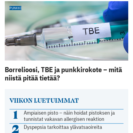
PUNKKI
Borrelioosi, TBE ja punkkirokote – mitä
niistä pitää tietää?
VIIKON LUETUIMMAT
1
Ampiaisen pisto – näin hoidat pistoksen ja
tunnistat vakavan allergisen reaktion
2
Dyspepsia tarkoittaa ylävatsaoireita