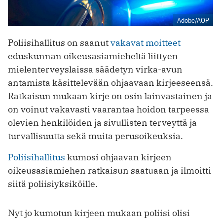
Adobe/AOP
Poliisihallitus on saanut
vakavat moitteet
eduskunnan oikeusasiamieheltä liittyen
mielenterveyslaissa säädetyn virka-avun
antamista käsittelevään ohjaavaan kirjeeseensä.
Ratkaisun mukaan kirje on osin lainvastainen ja
on voinut vakavasti vaarantaa hoidon tarpeessa
olevien henkilöiden ja sivullisten terveyttä ja
turvallisuutta sekä muita perusoikeuksia.
Poliisihallitus
kumosi ohjaavan kirjeen
oikeusasiamiehen ratkaisun saatuaan ja ilmoitti
siitä poliisiyksiköille.
Nyt jo kumotun kirjeen mukaan poliisi olisi