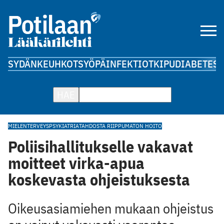
SYDÄN
KEUHKOT
SYÖPÄ
INFEKTIOT
KIPU
DIABETES
A
HAE
MIELENTERVEYS
PSYKIATRIA
TAHDOSTA RIIPPUMATON HOITO
Poliisihallitukselle vakavat
moitteet virka-apua
koskevasta ohjeistuksesta
Oikeusasiamiehen mukaan ohjeistus