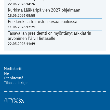
22.06.2026 14:26
Kurkista Lääkäripäivien 2027 ohjelmaan
18.06.2026 08:58
Poikkeuksia toimiston kesäaukioloissa
11.06.2026 12:21
Tasavallan presidentti on myöntänyt arkkiatrin
arvonimen Päivi Hietaselle
22.05.2026 11:49
Mediakortti
Me
Ota yhteyttä
Tilaa uutiskirje