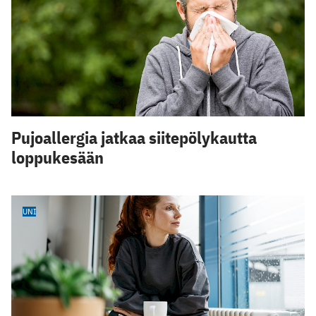
Pujoallergia jatkaa siitepölykautta
loppukesään
UNI