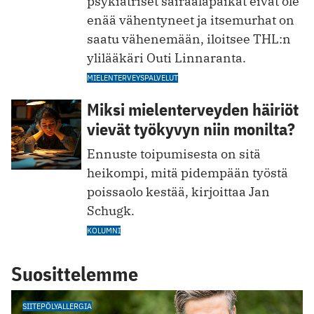
psykiatriset sairaalapaikat eivät ole
enää vähentyneet ja itsemurhat on
saatu vähenemään, iloitsee THL:n
ylilääkäri Outi Linnaranta.
MIELENTERVEYSPALVELUT
Miksi mielenterveyden häiriöt
vievät työkyvyn niin monilta?
Ennuste toipumisesta on sitä
heikompi, mitä pidempään työstä
poissaolo kestää, kirjoittaa Jan
Schugk.
KOLUMNI
Suosittelemme
SIITEPÖLYALLERGIA