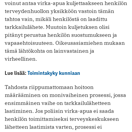
voinut antaa virka-apua kuljettaakseen henkilön
terveydenhuollon yksikköön vastoin tämän
tahtoa vain, mikäli henkilöstä on laadittu
tarkkailulähete. Muutoin kuljetuksen olisi
pitänyt perustua henkilön suostumukseen ja
vapaaehtoisuuteen. Oikeusasiamiehen mukaan
tämä lähtökohta on lainvastainen ja
virheellinen.
Lue lisää:
Toimintakyky kunniaan
Tahdosta riippumattomaan hoitoon
määrääminen on monivaiheinen prosessi, jossa
ensimmäinen vaihe on tarkkailulähetteen
laatiminen. Jos poliisin virka-apua ei saada
henkilön toimittamiseksi terveyskeskukseen
lähetteen laatimista varten, prosessi ei