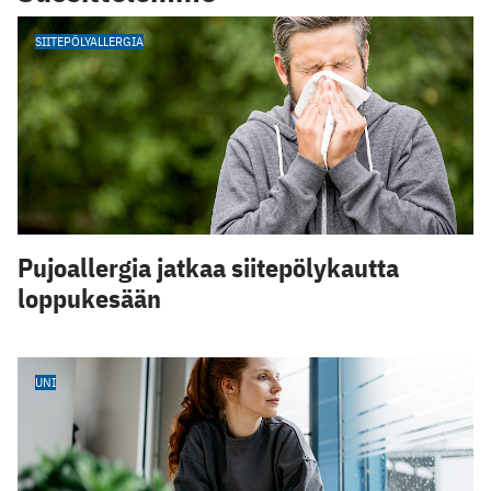
SIITEPÖLYALLERGIA
Pujoallergia jatkaa siitepölykautta
loppukesään
UNI