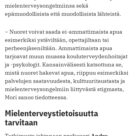
mielenterveysongelmiinsa sekä
epämuodollisista että muodollisista lähteistä.
– Nuoret voivat saada ei-ammattimaista apua
esimerkiksi ystäviltään, opettajiltaan tai
perheenjäseniltään. Ammattimaista apua
tarjoavat muun muassa kouluterveydenhoitajat
ja -psykologit. Kansainvälisesti katsottuna se,
mistä nuoret hakevat apua, riippuu esimerkiksi
palvelujen saatavuudesta, kulttuuritaustasta ja
mielenterveysongelmiin liittyvästä stigmasta,
Mori sanoo tiedotteessa.
Mielenterveystietoisuutta
tarvitaan
Tutkimusta johtaneen professori
Andre