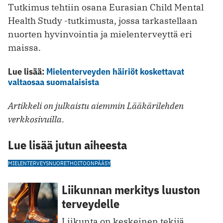
Tutkimus tehtiin osana Eurasian Child Mental
Health Study -tutkimusta, jossa tarkastellaan
nuorten hyvinvointia ja mielenterveyttä eri
maissa.
Lue lisää:
Mielenterveyden häiriöt koskettavat
valtaosaa suomalaisista
Artikkeli on julkaistu aiemmin Lääkärilehden
verkkosivuilla.
Lue lisää jutun aiheesta
MIELENTERVEYS
NUORET
HOITOONPÄÄSY
Liikunnan merkitys luuston
terveydelle
Liikunta on keskeinen tekijä