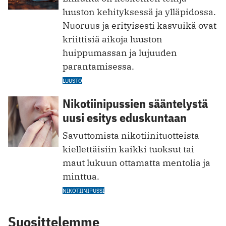
luuston kehityksessä ja ylläpidossa.
Nuoruus ja erityisesti kasvuikä ovat
kriittisiä aikoja luuston
huippumassan ja lujuuden
parantamisessa.
LUUSTO
Nikotiinipussien sääntelystä
uusi esitys eduskuntaan
Savuttomista nikotiinituotteista
kiellettäisiin kaikki tuoksut tai
maut lukuun ottamatta mentolia ja
minttua.
NIKOTIINIPUSSI
Suosittelemme