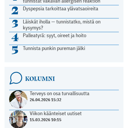
tunnistat vakavan allergisen reaktion
2
Dyspepsia tarkoittaa ylävatsaoireita
3
Läiskät iholla — tunnistatko, mistä on
kysymys?
4
Palleatyrä: syyt, oireet ja hoito
5
Tunnista punkin pureman jälki
KOLUMNI
Terveys on osa turvallisuutta
26.04.2026 15:32
Viikon käänteiset uutiset
15.03.2026 10:15