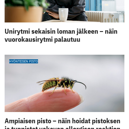
Unirytmi sekaisin loman jälkeen – näin
vuorokausirytmi palautuu
HYÖNTEISEN PISTO
Ampiaisen pisto – näin hoidat pistoksen
ja tunnistat vakavan allergisen reaktion