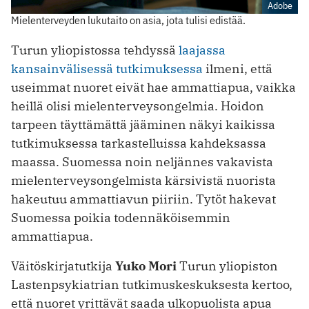
Adobe
Mielenterveyden lukutaito on asia, jota tulisi edistää.
Turun yliopistossa tehdyssä
laajassa
kansainvälisessä tutkimuksessa
ilmeni, että
useimmat nuoret eivät hae ammattiapua, vaikka
heillä olisi mielenterveysongelmia. Hoidon
tarpeen täyttämättä jääminen näkyi kaikissa
tutkimuksessa tarkastelluissa kahdeksassa
maassa. Suomessa noin neljännes vakavista
mielenterveysongelmista kärsivistä nuorista
hakeutuu ammattiavun piiriin. Tytöt hakevat
Suomessa poikia todennäköisemmin
ammattiapua.
Väitöskirjatutkija
Yuko Mori
Turun yliopiston
Lastenpsykiatrian tutkimuskeskuksesta kertoo,
että nuoret yrittävät saada ulkopuolista apua