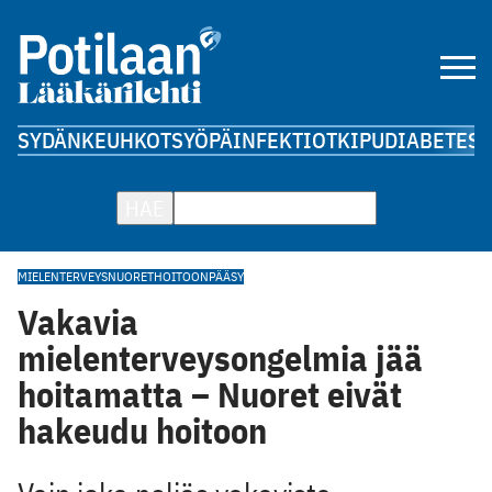
SYDÄN
KEUHKOT
SYÖPÄ
INFEKTIOT
KIPU
DIABETES
A
HAE
MIELENTERVEYS
NUORET
HOITOONPÄÄSY
Vakavia
mielenterveysongelmia jää
hoitamatta – Nuoret eivät
hakeudu hoitoon