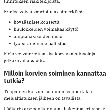
tinnituksen riskitekijöistä.
Kuuloa voivat vaurioittaa esimerkiksi:
kovaääniset konsertit
kuulokkeiden voimakas käyttö
ampuma-aseiden melu
työperäinen melualtistus
Melu voi vaurioittaa sisäkorvan aistinsoluja,
jotka eivät uusiudu.
Milloin korvien soiminen kannattaa
tutkia?
Tilapäinen korvien soiminen esimerkiksi
melualtistuksen jälkeen on tavallista.
Lääkärin arvioon kannattaa hakeutua erityisesti