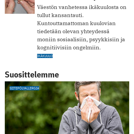
Väestön vanhetessa ikäkuulosta on
tullut kansantauti.
Kuntouttamattoman kuulovian
tiedetään olevan yhteydessä
moniin sosiaalisiin, psyykkisiin ja
kognitiivisiin ongelmiin.
IKÄKUULO
Suosittelemme
SIITEPÖLYALLERGIA