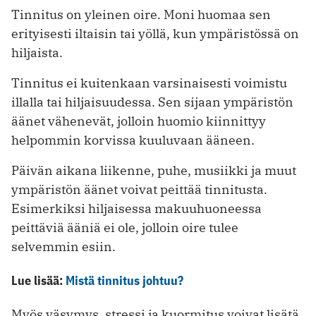
Tinnitus on yleinen oire. Moni huomaa sen
erityisesti iltaisin tai yöllä, kun ympäristössä on
hiljaista.
Tinnitus ei kuitenkaan varsinaisesti voimistu
illalla tai hiljaisuudessa. Sen sijaan ympäristön
äänet vähenevät, jolloin huomio kiinnittyy
helpommin korvissa kuuluvaan ääneen.
Päivän aikana liikenne, puhe, musiikki ja muut
ympäristön äänet voivat peittää tinnitusta.
Esimerkiksi hiljaisessa makuuhuoneessa
peittäviä ääniä ei ole, jolloin oire tulee
selvemmin esiin.
Lue lisää:
Mistä tinnitus johtuu?
Myös väsymys, stressi ja kuormitus voivat lisätä