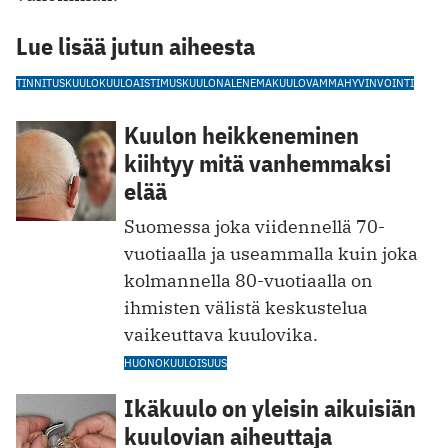
Lue lisää jutun aiheesta
TINNITUS
KUULO
KUULOAISTIMUS
KUULONALENEMA
KUULOVAMMA
HYVINVOINTI
Kuulon heikkeneminen
kiihtyy mitä vanhemmaksi
elää
Suomessa joka viidennellä 70-
vuotiaalla ja useammalla kuin joka
kolmannella 80-vuotiaalla on
ihmisten välistä keskustelua
vaikeuttava kuulovika.
HUONOKUULOISUUS
Ikäkuulo on yleisin aikuisiän
kuulovian aiheuttaja