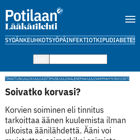
SYDÄN
KEUHKOT
SYÖPÄ
INFEKTIOT
KIPU
DIABETES
A
HAE
TINNITUS
KUULO
KUULOAISTIMUS
KUULONALENEMA
KUULOVAMMA
HYVINVOINTI
Soivatko korvasi?
Korvien soiminen eli tinnitus
tarkoittaa äänen kuulemista ilman
ulkoista äänilähdettä. Ääni voi