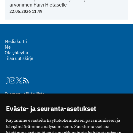
arvonimen Päivi Hietaselle
22.05.2026 11:49
Mediakortti
Me
Ota yhteyttä
Tilaa uutiskirje
Suomen Lääkäriliitto
Mäkelänkatu 2, PL 49
Eväste- ja seuranta-asetukset
00510 Helsinki
puh. (09) 393 091
Käytämme evästeitä käyttökokemuksen parantamiseen ja
toimitus@potilaanlaakarilehti.fi
kävijämäärämme analysoimiseen. Suostumuksellasi
käytämme evästeitä myös markkinoinnin kohdentamiseen.