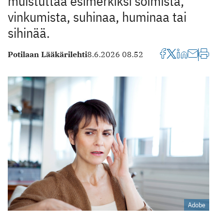
muistuttaa esimerkiksi soimista,
vinkumista, suhinaa, huminaa tai
sihinää.
Potilaan Lääkärilehti
8.6.2026 08.52
Adobe