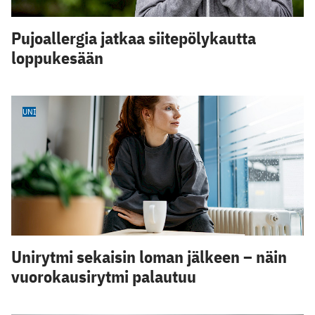
Pujoallergia jatkaa siitepölykautta
loppukesään
UNI
Unirytmi sekaisin loman jälkeen – näin
vuorokausirytmi palautuu