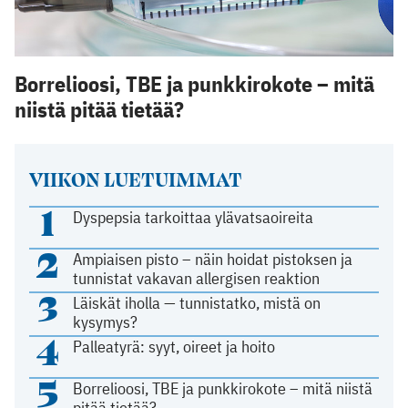
Borrelioosi, TBE ja punkkirokote – mitä
niistä pitää tietää?
VIIKON LUETUIMMAT
1
Dyspepsia tarkoittaa ylävatsaoireita
2
Ampiaisen pisto – näin hoidat pistoksen ja
tunnistat vakavan allergisen reaktion
3
Läiskät iholla — tunnistatko, mistä on
kysymys?
4
Palleatyrä: syyt, oireet ja hoito
5
Borrelioosi, TBE ja punkkirokote – mitä niistä
pitää tietää?