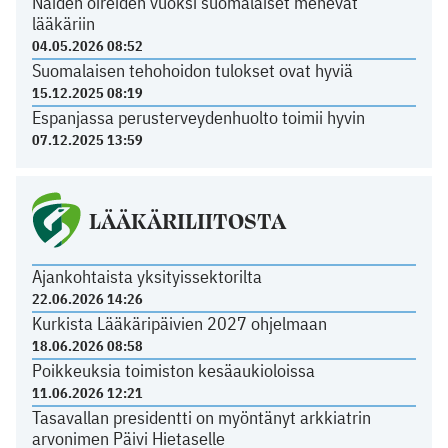
Näiden oireiden vuoksi suomalaiset menevät
lääkäriin
04.05.2026 08:52
Suomalaisen tehohoidon tulokset ovat hyviä
15.12.2025 08:19
Espanjassa perusterveydenhuolto toimii hyvin
07.12.2025 13:59
LÄÄKÄRILIITOSTA
Ajankohtaista yksityissektorilta
22.06.2026 14:26
Kurkista Lääkäripäivien 2027 ohjelmaan
18.06.2026 08:58
Poikkeuksia toimiston kesäaukioloissa
11.06.2026 12:21
Tasavallan presidentti on myöntänyt arkkiatrin
arvonimen Päivi Hietaselle