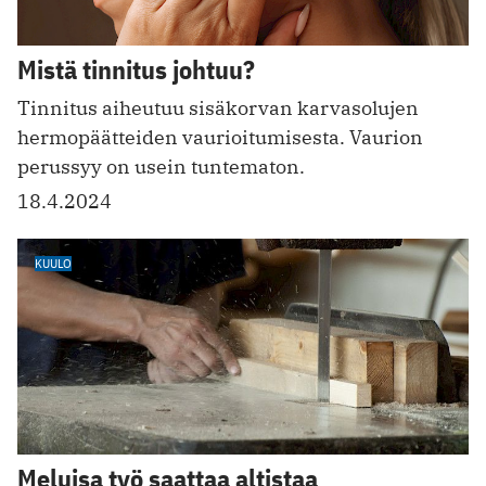
Mistä tinnitus johtuu?
Tinnitus aiheutuu sisäkorvan karvasolujen
hermopäätteiden vaurioitumisesta. Vaurion
perussyy on usein tuntematon.
18.4.2024
KUULO
Meluisa työ saattaa altistaa