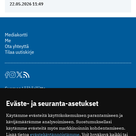
22.05.2026 11:49
Mediakortti
Me
Ota yhteyttä
Tilaa uutiskirje
Suomen Lääkäriliitto
Mäkelänkatu 2, PL 49
Eväste- ja seuranta-asetukset
00510 Helsinki
puh. (09) 393 091
Käytämme evästeitä käyttökokemuksen parantamiseen ja
toimitus@potilaanlaakarilehti.fi
kävijämäärämme analysoimiseen. Suostumuksellasi
käytämme evästeitä myös markkinoinnin kohdentamiseen.
ISSN 2323-9476
Lisää tietoa
evästekäytännöistämme
. Voit hyväksyä kaikki tai