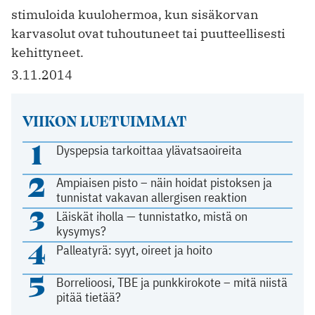
stimuloida kuulohermoa, kun sisäkorvan
karvasolut ovat tuhoutuneet tai puutteellisesti
kehittyneet.
3.11.2014
VIIKON LUETUIMMAT
1
Dyspepsia tarkoittaa ylävatsaoireita
2
Ampiaisen pisto – näin hoidat pistoksen ja
tunnistat vakavan allergisen reaktion
3
Läiskät iholla — tunnistatko, mistä on
kysymys?
4
Palleatyrä: syyt, oireet ja hoito
5
Borrelioosi, TBE ja punkkirokote – mitä niistä
pitää tietää?