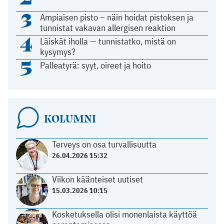
3
Ampiaisen pisto – näin hoidat pistoksen ja
tunnistat vakavan allergisen reaktion
4
Läiskät iholla — tunnistatko, mistä on
kysymys?
5
Palleatyrä: syyt, oireet ja hoito
KOLUMNI
Terveys on osa turvallisuutta
26.04.2026 15:32
Viikon käänteiset uutiset
15.03.2026 10:15
Kosketuksella olisi monenlaista käyttöä