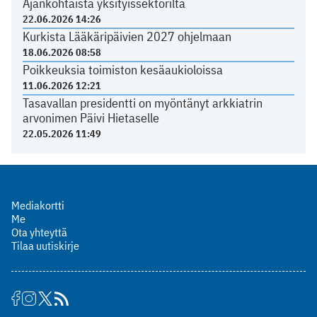
Ajankohtaista yksityissektorilta
22.06.2026 14:26
Kurkista Lääkäripäivien 2027 ohjelmaan
18.06.2026 08:58
Poikkeuksia toimiston kesäaukioloissa
11.06.2026 12:21
Tasavallan presidentti on myöntänyt arkkiatrin
arvonimen Päivi Hietaselle
22.05.2026 11:49
Mediakortti
Me
Ota yhteyttä
Tilaa uutiskirje