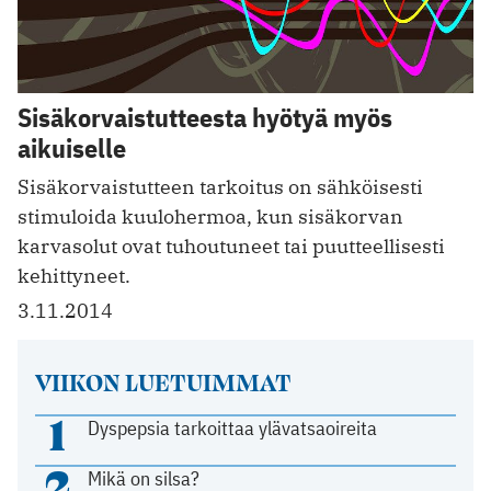
Sisäkorvaistutteesta hyötyä myös
aikuiselle
Sisäkorvaistutteen tarkoitus on sähköisesti
stimuloida kuulohermoa, kun sisäkorvan
karvasolut ovat tuhoutuneet tai puutteellisesti
kehittyneet.
3.11.2014
VIIKON LUETUIMMAT
1
Dyspepsia tarkoittaa ylävatsaoireita
2
Mikä on silsa?