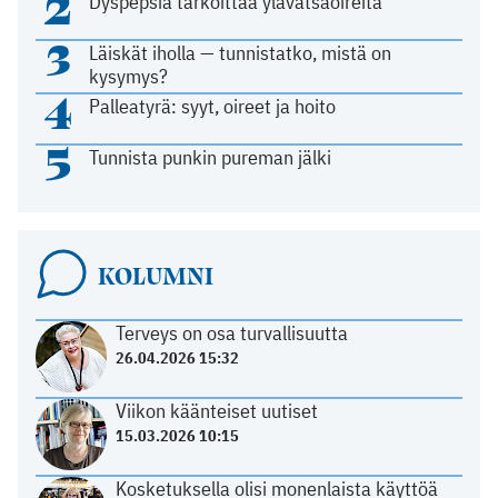
2
Dyspepsia tarkoittaa ylävatsaoireita
3
Läiskät iholla — tunnistatko, mistä on
kysymys?
4
Palleatyrä: syyt, oireet ja hoito
5
Tunnista punkin pureman jälki
KOLUMNI
Terveys on osa turvallisuutta
26.04.2026 15:32
Viikon käänteiset uutiset
15.03.2026 10:15
Kosketuksella olisi monenlaista käyttöä