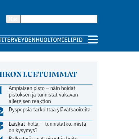
Hae
TI
TERVEYDENHUOLTO
MIELIPIDE
IIKON LUETUIMMAT
1
Ampiaisen pisto – näin hoidat
pistoksen ja tunnistat vakavan
allergisen reaktion
2
Dyspepsia tarkoittaa ylävatsaoireita
3
Läiskät iholla — tunnistatko, mistä
on kysymys?
Palleatyrä: syyt, oireet ja hoito