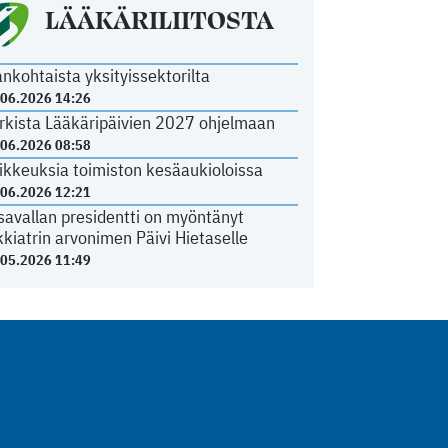
LÄÄKÄRILIITOSTA
ankohtaista yksityissektorilta
.06.2026 14:26
rkista Lääkäripäivien 2027 ohjelmaan
.06.2026 08:58
ikkeuksia toimiston kesäaukioloissa
.06.2026 12:21
savallan presidentti on myöntänyt
kkiatrin arvonimen Päivi Hietaselle
.05.2026 11:49