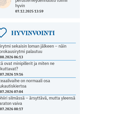
perusterveydenhuolto toimii
hyvin
07.12.2025 13:59
HYVINVOINTI
irytmi sekaisin loman jälkeen – näin
orokausirytmi palautuu
.08.2026 06:13
tä ovat minipillerit ja miten ne
ikuttavat?
.07.2026 19:16
teaalivaihe on normaali osa
ukautiskiertoa
.07.2026 07:04
ohiiri silmässä – ärsyttävä, mutta yleensä
araton vaiva
.07.2026 08:17