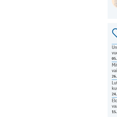
Un
vu
05
Mi
va
26
Lu
ku
24
El
va
15