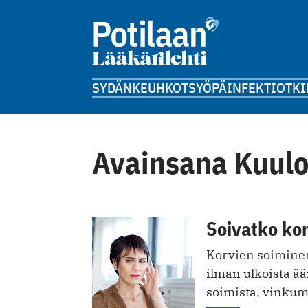
SYDÄN
KEUHKOT
SYÖPÄ
INFEKTIOT
KI
Avainsana Kuulo
Soivatko ko
Korvien soiminen
ilman ulkoista ää
soimista, vinkumi