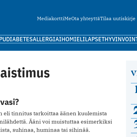
Mediakortti
Me
Ota yhteyttä
Tilaa uutiskirje
PU
DIABETES
ALLERGIA
IHO
MIELI
LAPSET
HYVINVOIN
aistimus
V
rvasi?
 eli tinnitus tarkoittaa äänen kuulemista
nilähdettä. Ääni voi muistuttaa esimerkiksi
sta, suhinaa, huminaa tai sihinää.