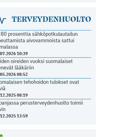
TERVEYDENHUOLTO
i 80 prosenttia sähköpotkulautailun
heuttamista aivovammoista sattui
malassa
.07.2026 10:39
iden oireiden vuoksi suomalaiset
nevät lääkäriin
.05.2026 08:52
omalaisen tehohoidon tulokset ovat
viä
.12.2025 08:19
panjassa perusterveydenhuolto toimii
vin
.12.2025 13:59