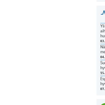
Yl
ai
hu
03
Nä
me
04
Su
hy
15
Es
hy
07