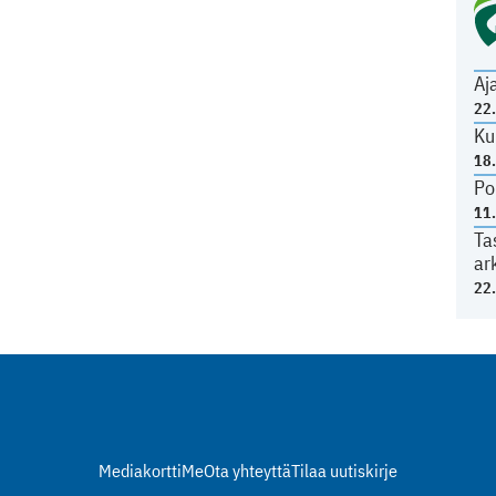
Aj
22
Ku
18
Po
11
Ta
ar
22
Mediakortti
Me
Ota yhteyttä
Tilaa uutiskirje