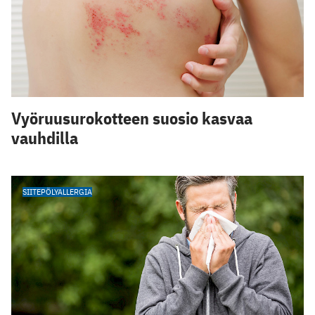
Vyöruusurokotteen suosio kasvaa
vauhdilla
SIITEPÖLYALLERGIA