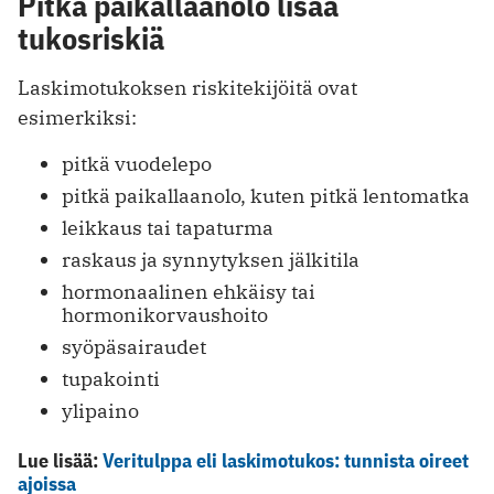
Pitkä paikallaanolo lisää
tukosriskiä
Laskimotukoksen riskitekijöitä ovat
esimerkiksi:
pitkä vuodelepo
pitkä paikallaanolo, kuten pitkä lentomatka
leikkaus tai tapaturma
raskaus ja synnytyksen jälkitila
hormonaalinen ehkäisy tai
hormonikorvaushoito
syöpäsairaudet
tupakointi
ylipaino
Lue lisää:
Veritulppa eli laskimotukos: tunnista oireet
ajoissa