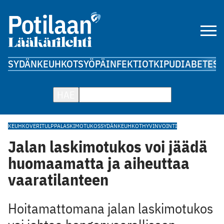
SYDÄN
KEUHKOT
SYÖPÄ
INFEKTIOT
KIPU
DIABETES
A
HAE
KEUHKOVERITULPPA
LASKIMOTUKOS
SYDÄN
KEUHKOT
HYVINVOINTI
Jalan laskimotukos voi jäädä
huomaamatta ja aiheuttaa
vaaratilanteen
Hoitamattomana jalan laskimotukos