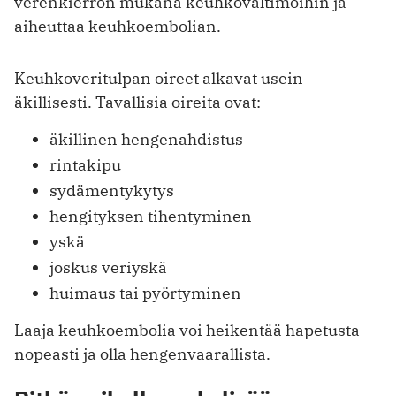
verenkierron mukana keuhkovaltimoihin ja
aiheuttaa keuhkoembolian.
Keuhkoveritulpan oireet alkavat usein
äkillisesti. Tavallisia oireita ovat:
äkillinen hengenahdistus
rintakipu
sydämentykytys
hengityksen tihentyminen
yskä
joskus veriyskä
huimaus tai pyörtyminen
Laaja keuhkoembolia voi heikentää hapetusta
nopeasti ja olla hengenvaarallista.