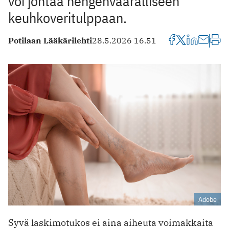
voi johtaa hengenvaaralliseen
keuhkoveritulppaan.
Potilaan Lääkärilehti
28.5.2026 16.51
Adobe
Syvä laskimotukos ei aina aiheuta voimakkaita