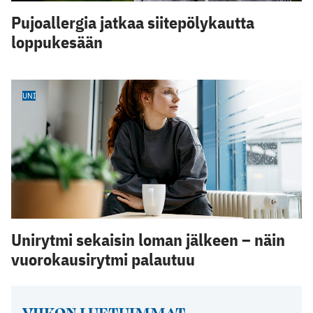
Pujoallergia jatkaa siitepölykautta
loppukesään
UNI
Unirytmi sekaisin loman jälkeen – näin
vuorokausirytmi palautuu
VIIKON LUETUIMMAT