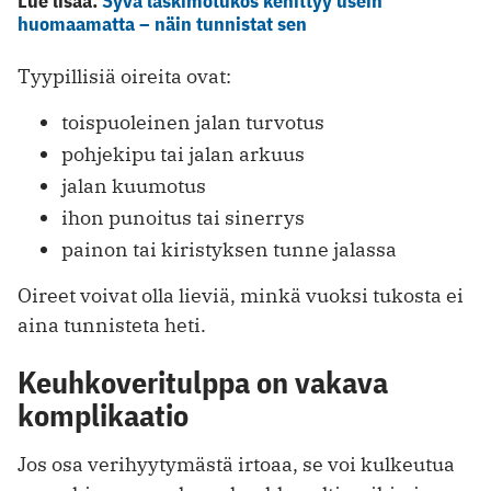
Lue lisää:
Syvä laskimotukos kehittyy usein
huomaamatta – näin tunnistat sen
Tyypillisiä oireita ovat:
toispuoleinen jalan turvotus
pohjekipu tai jalan arkuus
jalan kuumotus
ihon punoitus tai sinerrys
painon tai kiristyksen tunne jalassa
Oireet voivat olla lieviä, minkä vuoksi tukosta ei
aina tunnisteta heti.
Keuhkoveritulppa on vakava
komplikaatio
Jos osa verihyytymästä irtoaa, se voi kulkeutua