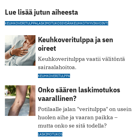
Lue lisää jutun aiheesta
KEUHKOVERITULPPA
LASKIMOTUKOS
SYDÄN
KEUHKOT
HYVINVOINTI
Keuhkoveritulppa ja sen
oireet
Keuhkoveritulppa vaatii välitöntä
sairaalahoitoa.
KEUHKOVERITULPPA
Onko säären laskimotukos
vaarallinen?
Potilaalle jalan "veritulppa" on usein
huolen aihe ja vaaran paikka –
mutta onko se sitä todella?
LASKIMOTUKOS