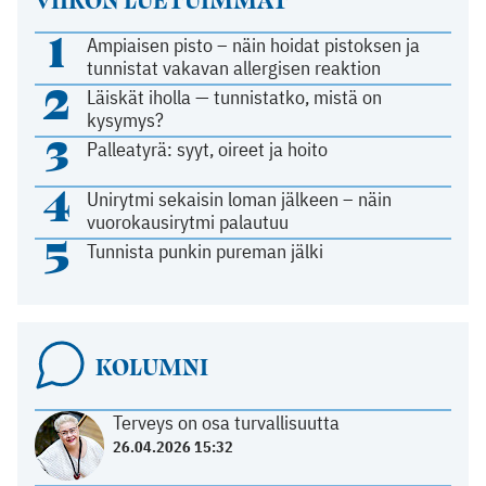
1
Ampiaisen pisto – näin hoidat pistoksen ja
tunnistat vakavan allergisen reaktion
2
Läiskät iholla — tunnistatko, mistä on
kysymys?
3
Palleatyrä: syyt, oireet ja hoito
4
Unirytmi sekaisin loman jälkeen – näin
vuorokausirytmi palautuu
5
Tunnista punkin pureman jälki
KOLUMNI
Terveys on osa turvallisuutta
26.04.2026 15:32