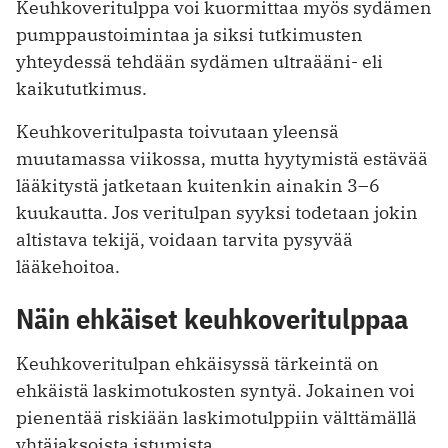
Keuhkoveritulppa voi kuormittaa myös sydämen
pumppaustoimintaa ja siksi tutkimusten
yhteydessä tehdään sydämen ultraääni- eli
kaikututkimus.
Keuhkoveritulpasta toivutaan yleensä
muutamassa viikossa, mutta hyytymistä estävää
lääkitystä jatketaan kuitenkin ainakin 3–6
kuukautta. Jos veritulpan syyksi todetaan jokin
altistava tekijä, voidaan tarvita pysyvää
lääkehoitoa.
Näin ehkäiset keuhkoveritulppaa
Keuhkoveritulpan ehkäisyssä tärkeintä on
ehkäistä laskimotukosten syntyä. Jokainen voi
pienentää riskiään laskimotulppiin välttämällä
yhtäjaksoista istumista.