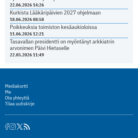
22.06.2026 14:26
Kurkista Lääkäripäivien 2027 ohjelmaan
18.06.2026 08:58
Poikkeuksia toimiston kesäaukioloissa
11.06.2026 12:21
Tasavallan presidentti on myöntänyt arkkiatrin
arvonimen Päivi Hietaselle
22.05.2026 11:49
Mediakortti
Me
Ota yhteyttä
Tilaa uutiskirje