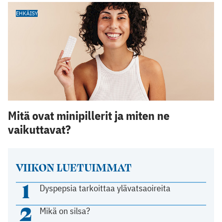
EHKÄISY
Mitä ovat minipillerit ja miten ne
vaikuttavat?
VIIKON LUETUIMMAT
1
Dyspepsia tarkoittaa ylävatsaoireita
2
Mikä on silsa?