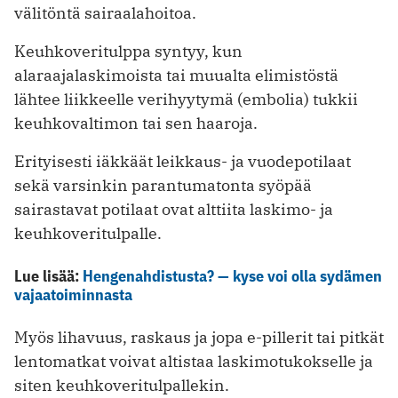
välitöntä sairaalahoitoa.
Keuhkoveritulppa syntyy, kun
alaraajalaskimoista tai muualta elimistöstä
lähtee liikkeelle verihyytymä (embolia) tukkii
keuhkovaltimon tai sen haaroja.
Erityisesti iäkkäät leikkaus- ja vuodepotilaat
sekä varsinkin parantumatonta syöpää
sairastavat potilaat ovat alttiita laskimo- ja
keuhkoveritulpalle.
Lue lisää:
Hengenahdistusta? — kyse voi olla sydämen
vajaatoiminnasta
Myös lihavuus, raskaus ja jopa e-pillerit tai pitkät
lentomatkat voivat altistaa laskimotukokselle ja
siten keuhkoveritulpallekin.