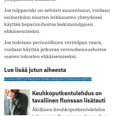
Jos tulppariski on selvästi suurentunut, voidaan
esimerkiksi suurten leikkausten yhteydessä
käyttää hepariinihoitoa laskimotulppien
ehkäisemiseksi.
Jos todetaan perinnöllinen veritulpan vaara,
voidaan käyttää jatkuvaa verenohennushoitoa
uusien tukosten ehkäisemiseksi.
Lue lisää jutun aiheesta
KEUHKOVERITULPPA
KEUHKOEMBOLIA
KEUHKOT
HENGENAHDISTUS
Keuhkoputkentulehdus on
tavallinen flunssan lisätauti
Äkillinen keuhkoputkentulehdus