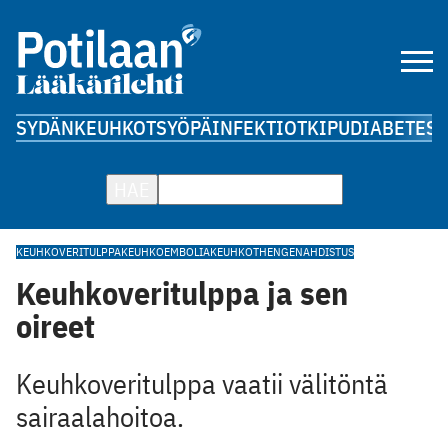
SYDÄN
KEUHKOT
SYÖPÄ
INFEKTIOT
KIPU
DIABETES
A
HAE
KEUHKOVERITULPPA
KEUHKOEMBOLIA
KEUHKOT
HENGENAHDISTUS
Keuhkoveritulppa ja sen
oireet
Keuhkoveritulppa vaatii välitöntä
sairaalahoitoa.