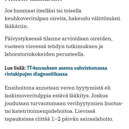
Jos huomaat itselläsi tai toisella
keuhkoveritulpan oireita, hakeudu välittömästi
lääkäriin.
Päivystyksessä tilanne arvioidaan oireiden,
vuoteen vieressä tehdyn tutkimuksen ja
laboratoriokokeiden perusteella.
Lue lisää:
TT-kuvauksen asema vahvistumassa
rintakipujen diagnostiikassa
Ensihoitona annetaan veren hyytymistä eli
laskimoveritulppia estävä lääkitys. Joskus
joudutaan turvautumaan verihyytymien liuotus-
tai katetritoimenpidehoitoa. Lievissä
tapauksissa riittää 1–2 päivän sairaalahoito.