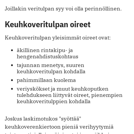
Joillakin veritulpan syy voi olla perinnöllinen.
Keuhkoveritulpan oireet
Keuhkoveritulpan yleisimmät oireet ovat:
äkillinen rintakipu- ja
hengenahdistuskohtaus
tajunnan menetys, suuren
keuhkoveritulpan kohdalla
pahimmillaan kuolema
veriyskökset ja muut keuhkoputken
tulehdukseen liittyvät oireet, pienempien
keuhkoveritulppien kohdalla
Joskus laskimotukos "syöttää"
keuhkoverenkiertoon pieniä verihyytymiä