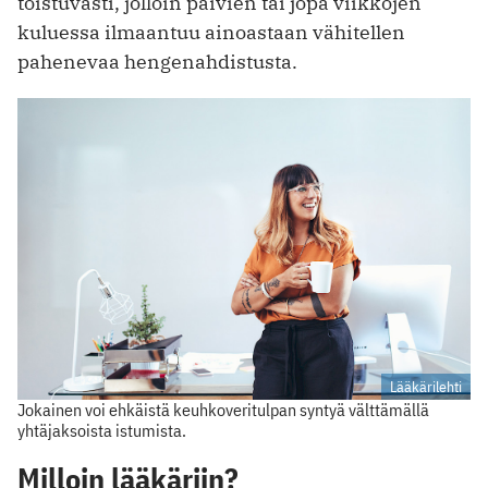
toistuvasti, jolloin päivien tai jopa viikkojen
kuluessa ilmaantuu ainoastaan vähitellen
pahenevaa hengenahdistusta.
Lääkärilehti
Jokainen voi ehkäistä keuhkoveritulpan syntyä välttämällä
yhtäjaksoista istumista.
Milloin lääkäriin?