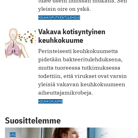
tulee usein flunssan mukana. Sen
yleisin oire on yskä.
KEUHKOPUTKENTULEHDUS
Vakava kotisyntyinen
keuhkokuume
Perinteisesti keuhkokuumetta
pidetään bakteeritulehduksena,
mutta tuoreessa tutkimuksessa
todettiin, että virukset ovat varsin
yleisiä vakavan keuhkokuumeen
aiheuttajamikrobeja.
KEUHKOKUUME
Suosittelemme
UNI