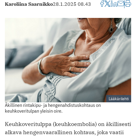
Karoliina Saarnikko
28.1.2025 08.43
Lääkärilehti
Äkillinen rintakipu- ja hengenahdistuskohtaus on
keuhkoveritulpan yleisin oire.
Keuhkoveritulppa (keuhkoembolia) on äkillisesti
alkava hengenvaarallinen kohtaus, joka vaatii