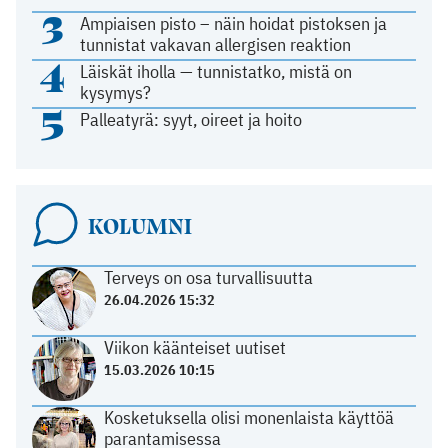
3
Ampiaisen pisto – näin hoidat pistoksen ja
tunnistat vakavan allergisen reaktion
4
Läiskät iholla — tunnistatko, mistä on
kysymys?
5
Palleatyrä: syyt, oireet ja hoito
KOLUMNI
Terveys on osa turvallisuutta
26.04.2026 15:32
Viikon käänteiset uutiset
15.03.2026 10:15
Kosketuksella olisi monenlaista käyttöä
parantamisessa