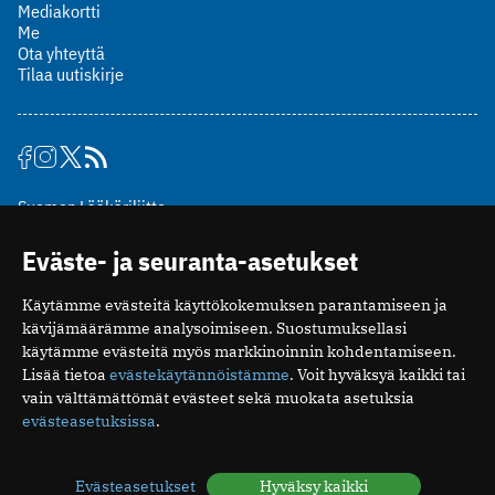
Mediakortti
Me
Ota yhteyttä
Tilaa uutiskirje
Suomen Lääkäriliitto
Mäkelänkatu 2, PL 49
Eväste- ja seuranta-asetukset
00510 Helsinki
puh. (09) 393 091
Käytämme evästeitä käyttökokemuksen parantamiseen ja
toimitus@potilaanlaakarilehti.fi
kävijämäärämme analysoimiseen. Suostumuksellasi
käytämme evästeitä myös markkinoinnin kohdentamiseen.
ISSN 2323-9476
Lisää tietoa
evästekäytännöistämme
. Voit hyväksyä kaikki tai
vain välttämättömät evästeet sekä muokata asetuksia
evästeasetuksissa
.
Evästeasetukset
Hyväksy kaikki