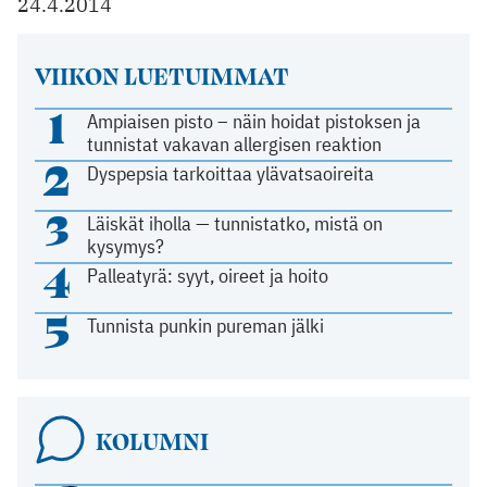
24.4.2014
VIIKON LUETUIMMAT
1
Ampiaisen pisto – näin hoidat pistoksen ja
tunnistat vakavan allergisen reaktion
2
Dyspepsia tarkoittaa ylävatsaoireita
3
Läiskät iholla — tunnistatko, mistä on
kysymys?
4
Palleatyrä: syyt, oireet ja hoito
5
Tunnista punkin pureman jälki
KOLUMNI