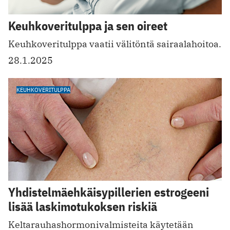
Keuhkoveritulppa ja sen oireet
Keuhkoveritulppa vaatii välitöntä sairaalahoitoa.
28.1.2025
KEUHKOVERITULPPA
Yhdistelmäehkäisypillerien estrogeeni
lisää laskimotukoksen riskiä
Keltarauhashormonivalmisteita käytetään