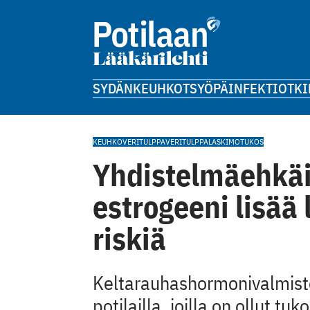
SYDÄN
KEUHKOT
SYÖPÄ
INFEKTIOT
KI
KEUHKOVERITULPPA
VERITULPPA
LASKIMOTUKOS
Yhdistelmäehkäi
estrogeeni lisää
riskiä
Keltarauhashormonivalmist
potilailla, joilla on ollut tuk