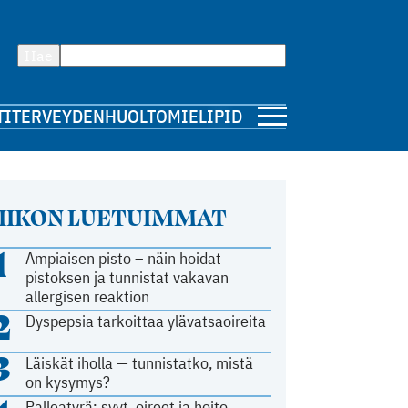
Hae
TI
TERVEYDENHUOLTO
MIELIPIDE
IIKON LUETUIMMAT
1
Ampiaisen pisto – näin hoidat
pistoksen ja tunnistat vakavan
allergisen reaktion
2
Dyspepsia tarkoittaa ylävatsaoireita
3
Läiskät iholla — tunnistatko, mistä
on kysymys?
Palleatyrä: syyt, oireet ja hoito