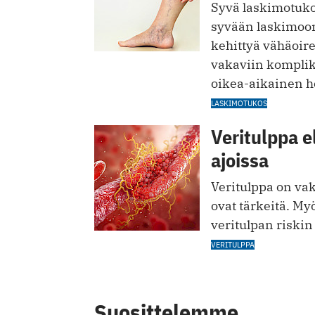
Syvä laskimotuko
syvään laskimoon
kehittyä vähäoire
vakaviin komplik
oikea-aikainen ho
LASKIMOTUKOS
Veritulppa e
ajoissa
Veritulppa on vak
ovat tärkeitä. My
veritulpan riski
VERITULPPA
Suosittelemme