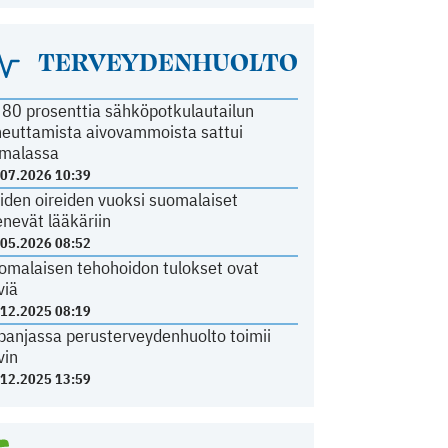
TERVEYDENHUOLTO
i 80 prosenttia sähköpotkulautailun
heuttamista aivovammoista sattui
malassa
.07.2026 10:39
iden oireiden vuoksi suomalaiset
nevät lääkäriin
.05.2026 08:52
omalaisen tehohoidon tulokset ovat
viä
.12.2025 08:19
panjassa perusterveydenhuolto toimii
vin
.12.2025 13:59