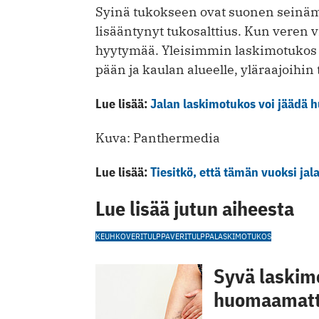
Syinä tukokseen ovat suonen seinämä
lisääntynyt tukosalttius. Kun veren
hyytymää. Yleisimmin laskimotukos
pään ja kaulan alueelle, yläraajoihin
Lue lisää:
Jalan laskimotukos voi jäädä 
Kuva: Panthermedia
Lue lisää:
Tiesitkö, että tämän vuoksi jal
Lue lisää jutun aiheesta
KEUHKOVERITULPPA
VERITULPPA
LASKIMOTUKOS
Syvä laskim
huomaamatta