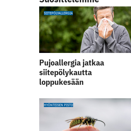
SIITEPÖLYALLERGIA
Pujoallergia jatkaa
siitepölykautta
loppukesään
HYÖNTEISEN PISTO