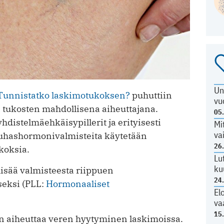
Un
Tunnistatko laskimotukoksen?
puhuttiin
vu
a tukosten mahdollisena aiheuttajana.
05
distelmäehkäisypillerit ja erityisesti
Mi
va
auhashormonivalmisteita käytetään
26
ukoksia.
Lu
ku
isää valmisteesta riippuen
24
seksi (PLL:
Hormonaaliset
El
va
15
n aiheuttaa veren hyytyminen laskimoissa.