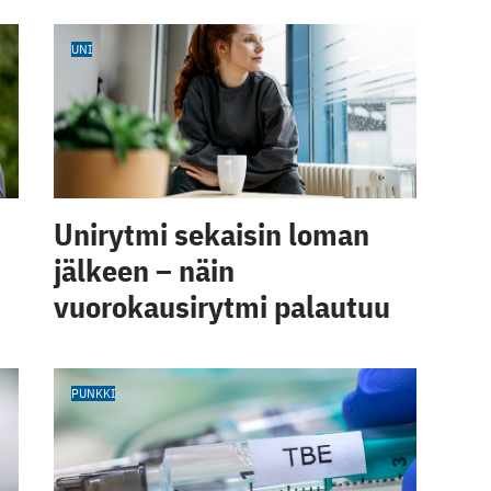
UNI
Unirytmi sekaisin loman
jälkeen – näin
vuorokausirytmi palautuu
PUNKKI