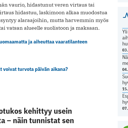
n vaurio, hidastunut veren virtaus tai
 virtaus hidastuu, laskimoon alkaa muodostua
 syntyy alaraajoihin, mutta harvemmin myös
 tai vatsan alueelle suolistoon ja maksaan.
Yl
ai
huomaamatta ja aiheuttaa vaaratilanteen
hu
03
Nä
me
at voivat turvota päivän aikana?
04
Su
hy
15
Es
hy
otukos kehittyy usein
07
 – näin tunnistat sen