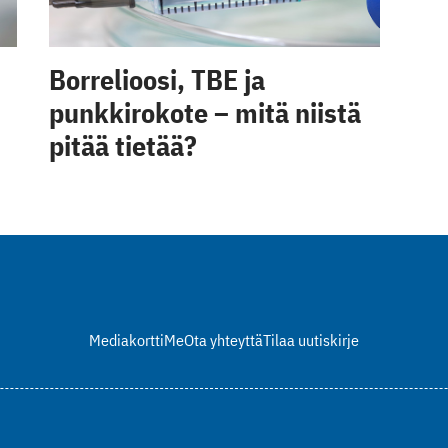
Borrelioosi, TBE ja
punkkirokote – mitä niistä
pitää tietää?
Mediakortti
Me
Ota yhteyttä
Tilaa uutiskirje