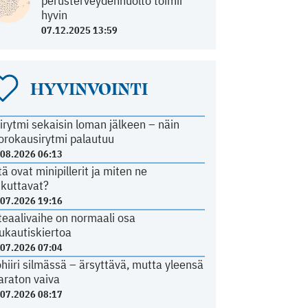
perusterveydenhuolto toimii
hyvin
07.12.2025 13:59
HYVINVOINTI
irytmi sekaisin loman jälkeen – näin
orokausirytmi palautuu
.08.2026 06:13
tä ovat minipillerit ja miten ne
ikuttavat?
.07.2026 19:16
teaalivaihe on normaali osa
ukautiskiertoa
.07.2026 07:04
ohiiri silmässä – ärsyttävä, mutta yleensä
araton vaiva
.07.2026 08:17