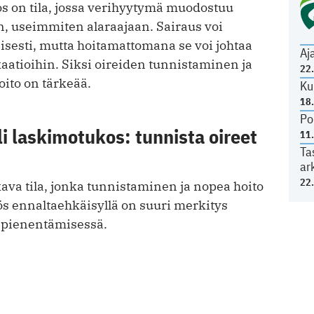
s on tila, jossa verihyytymä muodostuu
, useimmiten alaraajaan. Sairaus voi
isesti, mutta hoitamattomana se voi johtaa
Aj
aatioihin. Siksi oireiden tunnistaminen ja
22
ito on tärkeää.
Ku
18
Po
li laskimotukos: tunnista oireet
11
Ta
ar
22
ava tila, jonka tunnistaminen ja nopea hoito
ös ennaltaehkäisyllä on suuri merkitys
n pienentämisessä.