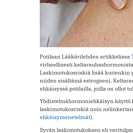
Potilaan Lääkärilehden artikkelissa
virheellisesti keltarauhashormonist
Laskimotukosriskiä lisää kuitenkin yh
niiden sisältämä estrogeeni. Keltar
ehkäisyssä potilailla, joilla on ollut t
Yhdistelmähormoniehkäisyn käyttö l
laskimotukosriskiä noin nelinkertai
ehkäisymenetelmät
).
Syvän laskimotukoksen eli veritulpa