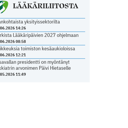
LÄÄKÄRILIITOSTA
ankohtaista yksityissektorilta
.06.2026 14:26
rkista Lääkäripäivien 2027 ohjelmaan
.06.2026 08:58
ikkeuksia toimiston kesäaukioloissa
.06.2026 12:21
savallan presidentti on myöntänyt
kkiatrin arvonimen Päivi Hietaselle
.05.2026 11:49