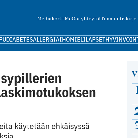
Mediakortti
Me
Ota yhteyttä
Tilaa uutiskirje
PU
DIABETES
ALLERGIA
IHO
MIELI
LAPSET
HYVINVOIN
V
sypillerien
 laskimotukoksen
eita käytetään ehkäisyssä
oksia.