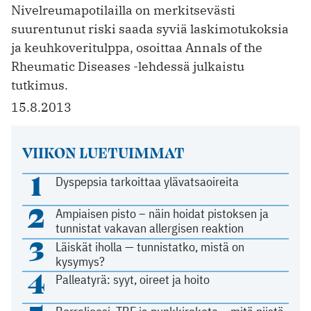
Nivelreumapotilailla on merkitsevästi
suurentunut riski saada syviä laskimotukoksia
ja keuhkoveritulppa, osoittaa Annals of the
Rheumatic Diseases -lehdessä julkaistu
tutkimus.
15.8.2013
VIIKON LUETUIMMAT
1
Dyspepsia tarkoittaa ylävatsaoireita
2
Ampiaisen pisto – näin hoidat pistoksen ja
tunnistat vakavan allergisen reaktion
3
Läiskät iholla — tunnistatko, mistä on
kysymys?
4
Palleatyrä: syyt, oireet ja hoito