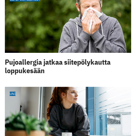
Pujoallergia jatkaa siitepölykautta
loppukesään
UNI