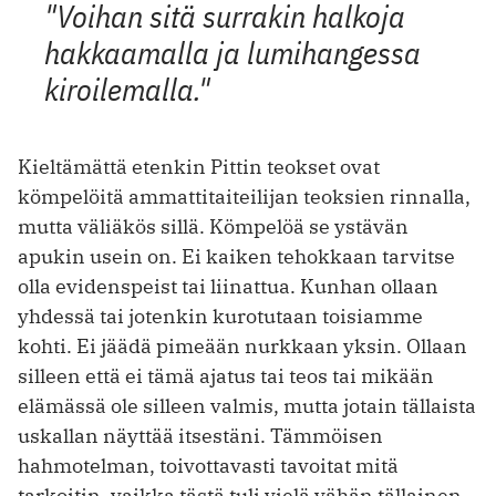
"Voihan sitä surrakin halkoja
hakkaamalla ja lumihangessa
kiroilemalla."
Kieltämättä etenkin Pittin teokset ovat
kömpelöitä ammattitaiteilijan teoksien rinnalla,
mutta väliäkös sillä. Kömpelöä se ystävän
apukin usein on. Ei kaiken tehokkaan tarvitse
olla evidenspeist tai liinattua. Kunhan ollaan
yhdessä tai jotenkin kurotutaan toisiamme
kohti. Ei jäädä pimeään nurkkaan yksin. Ollaan
silleen että ei tämä ajatus tai teos tai mikään
elämässä ole silleen valmis, mutta jotain tällaista
uskallan näyttää itsestäni. Tämmöisen
hahmotelman, toivottavasti tavoitat mitä
tarkoitin, vaikka tästä tuli vielä vähän tällainen.