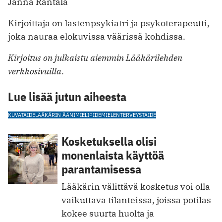
Janna Rantala
Kirjoittaja on lastenpsykiatri ja psykoterapeutti,
joka nauraa elokuvissa väärissä kohdissa.
Kirjoitus on julkaistu aiemmin Lääkärilehden
verkkosivuilla.
Lue lisää jutun aiheesta
KUVATAIDE
LÄÄKÄRIN ÄÄNI
MIELIPIDE
MIELENTERVEYS
TAIDE
Kosketuksella olisi
monenlaista käyttöä
parantamisessa
Lääkärin välittävä kosketus voi olla
vaikuttava tilanteissa, joissa potilas
kokee suurta huolta ja