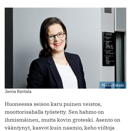
Mikko Käkelä
Janna Rantala
Huoneessa seisoo karu puinen veistos,
moottorisahalla työstetty. Sen hahmo on
ihmismäinen, mutta kovin groteski. Asento on
vääntynyt, kasvot kuin naamio, keho viiltoja