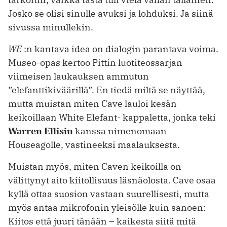
Josko se olisi sinulle avuksi ja lohduksi. Ja siinä
sivussa minullekin.
WE
:n kantava idea on dialogin parantava voima.
Museo-opas kertoo Pittin luotiteossarjan
viimeisen laukauksen ammutun
”elefanttikiväärillä”. En tiedä miltä se näyttää,
mutta muistan miten Cave lauloi kesän
keikoillaan White Elefant- kappaletta, jonka teki
Warren Ellisin
kanssa nimenomaan
Houseagolle, vastineeksi maalauksesta.
Muistan myös, miten Caven keikoilla on
välittynyt aito kiitollisuus läsnäolosta. Cave osaa
kyllä ottaa suosion vastaan suurellisesti, mutta
myös antaa mikrofonin yleisölle kuin sanoen:
Kiitos että juuri tänään – kaikesta siitä mitä