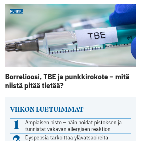
PUNKKI
Borrelioosi, TBE ja punkkirokote – mitä
niistä pitää tietää?
VIIKON LUETUIMMAT
1
Ampiaisen pisto – näin hoidat pistoksen ja
tunnistat vakavan allergisen reaktion
2
Dyspepsia tarkoittaa ylävatsaoireita