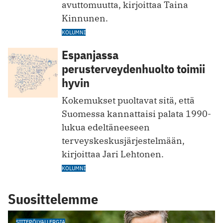
avuttomuutta, kirjoittaa Taina
Kinnunen.
KOLUMNI
Espanjassa
perusterveydenhuolto toimii
hyvin
Kokemukset puoltavat sitä, että
Suomessa kannattaisi palata 1990-
lukua edeltäneeseen
terveyskeskusjärjestelmään,
kirjoittaa Jari Lehtonen.
KOLUMNI
Suosittelemme
SIITEPÖLYALLERGIA