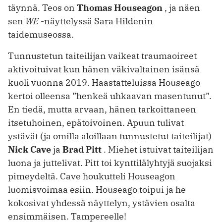
täynnä. Teos on
Thomas Houseagon
, ja näen
sen
WE
-näyttelyssä Sara Hildenin
taidemuseossa.
Tunnustetun taiteilijan vaikeat traumaoireet
aktivoituivat kun hänen väkivaltainen isänsä
kuoli vuonna 2019. Haastatteluissa Houseago
kertoi olleensa ”henkeä uhkaavan masentunut”.
En tiedä, mutta arvaan, hänen tarkoittaneen
itsetuhoinen, epätoivoinen. Apuun tulivat
ystävät (ja omilla aloillaan tunnustetut taiteilijat)
Nick Cave
ja
Brad Pitt
. Miehet istuivat taiteilijan
luona ja juttelivat. Pitt toi kynttilälyhtyjä suojaksi
pimeydeltä. Cave houkutteli Houseagon
luomisvoimaa esiin. Houseago toipui ja he
kokosivat yhdessä näyttelyn, ystävien osalta
ensimmäisen. Tampereelle!