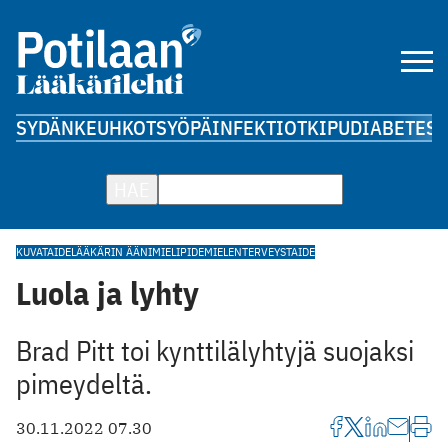
SYDÄN
KEUHKOT
SYÖPÄ
INFEKTIOT
KIPU
DIABETES
A
HAE
KUVATAIDE
LÄÄKÄRIN ÄÄNI
MIELIPIDE
MIELENTERVEYS
TAIDE
Luola ja lyhty
Brad Pitt toi kynttilälyhtyjä suojaksi
pimeydeltä.
30.11.2022 07.30