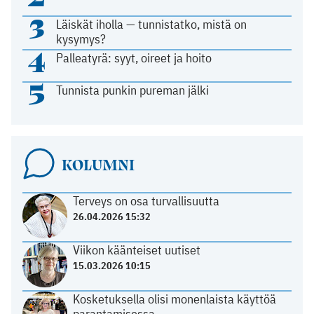
3
Läiskät iholla — tunnistatko, mistä on
kysymys?
4
Palleatyrä: syyt, oireet ja hoito
5
Tunnista punkin pureman jälki
KOLUMNI
Terveys on osa turvallisuutta
26.04.2026 15:32
Viikon käänteiset uutiset
15.03.2026 10:15
Kosketuksella olisi monenlaista käyttöä
parantamisessa