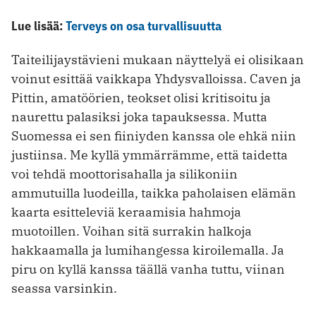
Lue lisää:
Terveys on osa turvallisuutta
Taiteilijaystävieni mukaan näyttelyä ei olisikaan
voinut esittää vaikkapa Yhdysvalloissa. Caven ja
Pittin, amatöörien, teokset olisi kritisoitu ja
naurettu palasiksi joka tapauksessa. Mutta
Suomessa ei sen fiiniyden kanssa ole ehkä niin
justiinsa. Me kyllä ymmärrämme, että taidetta
voi tehdä moottorisahalla ja silikoniin
ammutuilla luodeilla, taikka paholaisen elämän
kaarta esitteleviä keraamisia hahmoja
muotoillen. Voihan sitä surrakin halkoja
hakkaamalla ja lumihangessa kiroilemalla. Ja
piru on kyllä kanssa täällä vanha tuttu, viinan
seassa varsinkin.