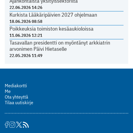
Ajankohtaista yksityissektorilta
22.06.2026 14:26
Kurkista Lääkäripäivien 2027 ohjelmaan
18.06.2026 08:58
Poikkeuksia toimiston kesäaukioloissa
11.06.2026 12:21
Tasavallan presidentti on myöntänyt arkkiatrin
arvonimen Päivi Hietaselle
22.05.2026 11:49
Mediakortti
Me
Ota yhteyttä
Tilaa uutiskirje