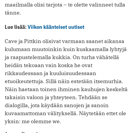
maailmalla olisi tarjota – te olette valinneet tulla
tänne.
Lue lisää:
Viikon käänteiset uutiset
Cave ja Pittkin olisivat varmaan saanet aikansa
kulumaan muutoinkin kuin kuskaamalla lyhtyjä
ja raapustelemalla kukkia. On turha vähätellä
heidän tekoaan vain koska he ovat
rikkaudessaan ja kuuluisuudessaan
etuoikeutettuja. Sillä näin estetään itsemurhia.
Näin haetaan toinen ihminen kauhujen keskeltä
takaisin valoon ja yhteyteen. Tehdään se
dialogilla, jota käydään sanojen ja sanoin
kuvaamattoman välityksellä. Näytetään ettet ole
yksin: me olemme we.