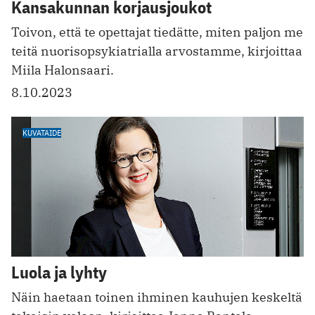
Kansakunnan korjausjoukot
Toivon, että te opettajat tiedätte, miten paljon me
teitä nuorisopsykiatrialla arvostamme, kirjoittaa
Miila Halonsaari.
8.10.2023
KUVATAIDE
Luola ja lyhty
Näin haetaan toinen ihminen kauhujen keskeltä