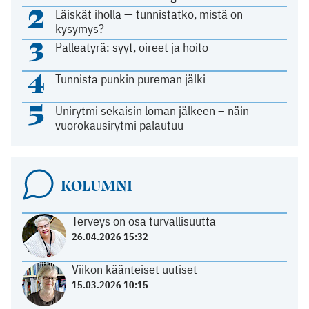
2
Läiskät iholla — tunnistatko, mistä on
kysymys?
3
Palleatyrä: syyt, oireet ja hoito
4
Tunnista punkin pureman jälki
5
Unirytmi sekaisin loman jälkeen – näin
vuorokausirytmi palautuu
KOLUMNI
Terveys on osa turvallisuutta
26.04.2026 15:32
Viikon käänteiset uutiset
15.03.2026 10:15