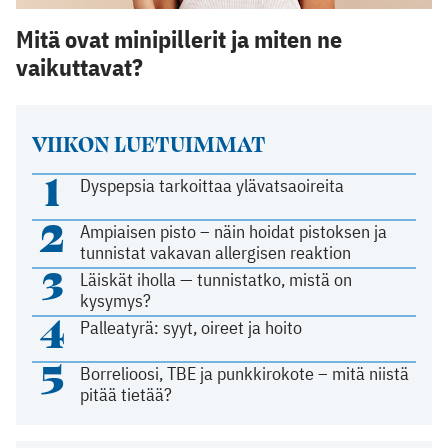
Mitä ovat minipillerit ja miten ne
vaikuttavat?
VIIKON LUETUIMMAT
1
Dyspepsia tarkoittaa ylävatsaoireita
2
Ampiaisen pisto – näin hoidat pistoksen ja
tunnistat vakavan allergisen reaktion
3
Läiskät iholla — tunnistatko, mistä on
kysymys?
4
Palleatyrä: syyt, oireet ja hoito
5
Borrelioosi, TBE ja punkkirokote – mitä niistä
pitää tietää?