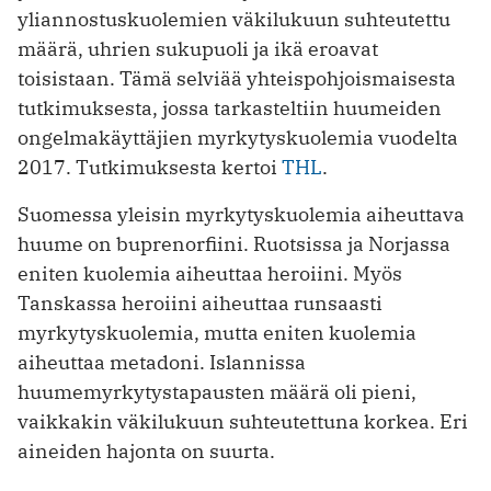
yliannostuskuolemien väkilukuun suhteutettu
määrä, uhrien sukupuoli ja ikä eroavat
toisistaan. Tämä selviää yhteispohjoismaisesta
tutkimuksesta, jossa tarkasteltiin huumeiden
ongelmakäyttäjien myrkytyskuolemia vuodelta
2017. Tutkimuksesta kertoi
THL
.
Suomessa yleisin myrkytyskuolemia aiheuttava
huume on buprenorfiini. Ruotsissa ja Norjassa
eniten kuolemia aiheuttaa heroiini. Myös
Tanskassa heroiini aiheuttaa runsaasti
myrkytyskuolemia, mutta eniten kuolemia
aiheuttaa metadoni. Islannissa
huumemyrkytystapausten määrä oli pieni,
vaikkakin väkilukuun suhteutettuna korkea. Eri
aineiden hajonta on suurta.