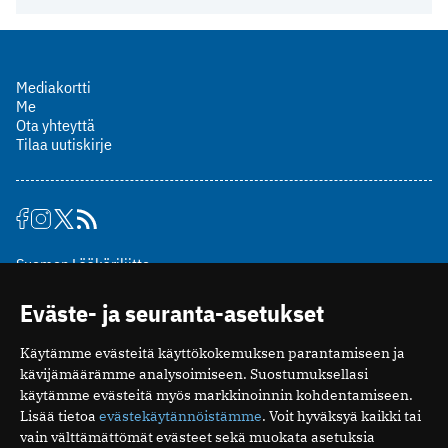
Mediakortti
Me
Ota yhteyttä
Tilaa uutiskirje
Suomen Lääkäriliitto
Mäkelänkatu 2, PL 49
Eväste- ja seuranta-asetukset
00510 Helsinki
puh. (09) 393 091
Käytämme evästeitä käyttökokemuksen parantamiseen ja
toimitus@potilaanlaakarilehti.fi
kävijämäärämme analysoimiseen. Suostumuksellasi
käytämme evästeitä myös markkinoinnin kohdentamiseen.
ISSN 2323-9476
Lisää tietoa
evästekäytännöistämme
. Voit hyväksyä kaikki tai
vain välttämättömät evästeet sekä muokata asetuksia