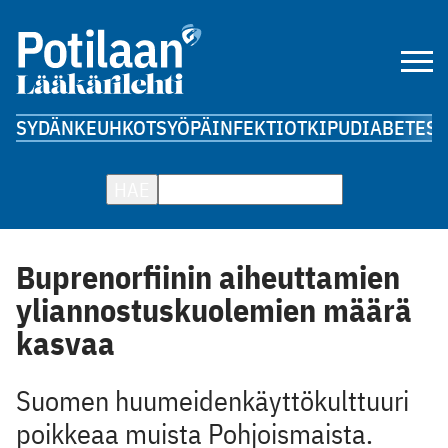
SYDÄN
KEUHKOT
SYÖPÄ
INFEKTIOT
KIPU
DIABETES
A
HAE
Buprenorfiinin aiheuttamien
yliannostuskuolemien määrä
kasvaa
Suomen huumeidenkäyttökulttuuri
poikkeaa muista Pohjoismaista.