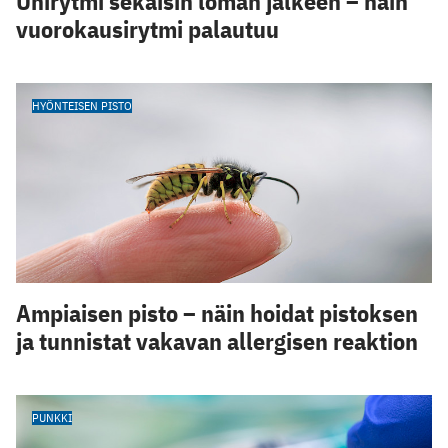
Unirytmi sekaisin loman jälkeen – näin
vuorokausirytmi palautuu
HYÖNTEISEN PISTO
Ampiaisen pisto – näin hoidat pistoksen
ja tunnistat vakavan allergisen reaktion
PUNKKI