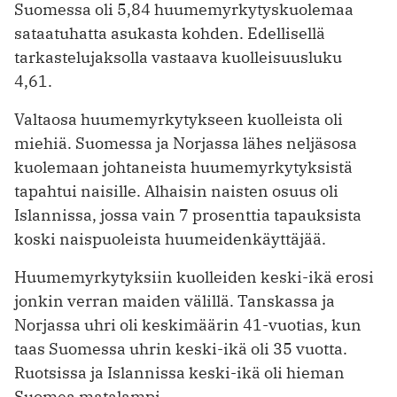
Suomessa oli 5,84 huumemyrkytyskuolemaa
sataatuhatta asukasta kohden. Edellisellä
tarkastelujaksolla vastaava kuolleisuusluku
4,61.
Valtaosa huumemyrkytykseen kuolleista oli
miehiä. Suomessa ja Norjassa lähes neljäsosa
kuolemaan johtaneista huumemyrkytyksistä
tapahtui naisille. Alhaisin naisten osuus oli
Islannissa, jossa vain 7 prosenttia tapauksista
koski naispuoleista huumeidenkäyttäjää.
Huumemyrkytyksiin kuolleiden keski-ikä erosi
jonkin verran maiden välillä. Tanskassa ja
Norjassa uhri oli keskimäärin 41-vuotias, kun
taas Suomessa uhrin keski-ikä oli 35 vuotta.
Ruotsissa ja Islannissa keski-ikä oli hieman
Suomea matalampi.