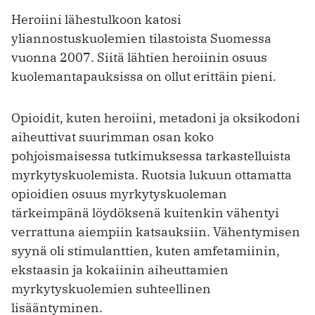
Heroiini lähestulkoon katosi
yliannostuskuolemien tilastoista Suomessa
vuonna 2007. Siitä lähtien heroiinin osuus
kuolemantapauksissa on ollut erittäin pieni.
Opioidit, kuten heroiini, metadoni ja oksikodoni
aiheuttivat suurimman osan koko
pohjoismaisessa tutkimuksessa tarkastelluista
myrkytyskuolemista. Ruotsia lukuun ottamatta
opioidien osuus myrkytyskuoleman
tärkeimpänä löydöksenä kuitenkin vähentyi
verrattuna aiempiin katsauksiin. Vähentymisen
syynä oli stimulanttien, kuten amfetamiinin,
ekstaasin ja kokaiinin aiheuttamien
myrkytyskuolemien suhteellinen
lisääntyminen.