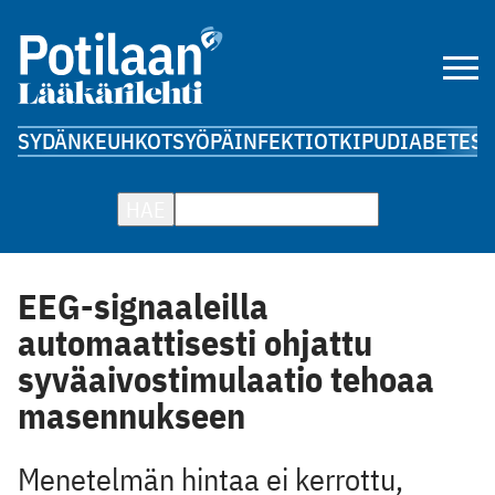
SYDÄN
KEUHKOT
SYÖPÄ
INFEKTIOT
KIPU
DIABETES
A
HAE
EEG-signaaleilla
automaattisesti ohjattu
syväaivostimulaatio tehoaa
masennukseen
Menetelmän hintaa ei kerrottu,