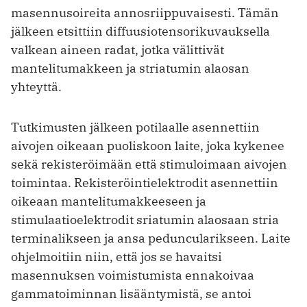
masennusoireita annosriippuvaisesti. Tämän
jälkeen etsittiin diffuusiotensorikuvauksella
valkean aineen radat, jotka välittivät
mantelitumakkeen ja striatumin alaosan
yhteyttä.
Tutkimusten jälkeen potilaalle asennettiin
aivojen oikeaan puoliskoon laite, joka kykenee
sekä rekisteröimään että stimuloimaan aivojen
toimintaa. Rekisteröintielektrodit asennettiin
oikeaan mantelitumakkeeseen ja
stimulaatioelektrodit sriatumin alaosaan stria
terminalikseen ja ansa peduncularikseen. Laite
ohjelmoitiin niin, että jos se havaitsi
masennuksen voimistumista ennakoivaa
gammatoiminnan lisääntymistä, se antoi