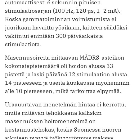
automaattisesti 6 sekunnin pituisen
stimulaatiosarjan (100 Hz, 120 µs, 1–2 mA).
Koska gammatoiminnan voimistumista ei
juurikaan havaittu yöaikaan, laitteen säädöksi
vakiintui enintään 300 päiväaikaista
stimulaatiota.
Masennusoireita mittaavan MÅDRS-asteikon
kokonaispistemäärä oli hoidon alussa 33
pistettä ja laski päivänä 12 stimulaation alusta
14 pisteeseen ja useita kuukausia myöhemmin
alle 10 pisteeseen, mikä tarkoittaa elpymää.
Uraauurtavan menetelmän hintaa ei kerrottu,
mutta riittävän tehokkaana kalliskin
masennuksen hoitomenetelmä on
kustannustehokas, koska Suomessa nuoren
aikuisen pysyvä työkyvyttömyys maksaa