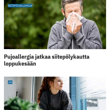
SIITEPÖLYALLERGIA
Pujoallergia jatkaa siitepölykautta
loppukesään
UNI