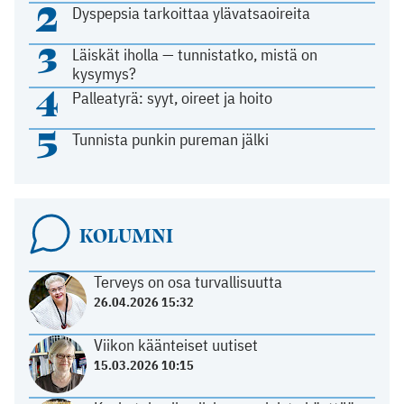
2
Dyspepsia tarkoittaa ylävatsaoireita
3
Läiskät iholla — tunnistatko, mistä on
kysymys?
4
Palleatyrä: syyt, oireet ja hoito
5
Tunnista punkin pureman jälki
KOLUMNI
Terveys on osa turvallisuutta
26.04.2026 15:32
Viikon käänteiset uutiset
15.03.2026 10:15