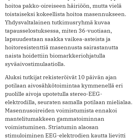
hoitoa pakko-oireiseen häiriöön, mutta vielä
toistaiseksi kokeellista hoitoa masennukseen.
Yhdysvaltalainen tutkimusryhmä kuvaa
tapausselostuksessa, miten 36-vuotiaan,
lapsuudestaan saakka vaikea-asteista ja
hoitoresistenttiä masennusta sairastanutta
naista hoidettiin biomarkkeriohjatulla
syväaivostimulaatiolla.
Aluksi tutkijat rekisteröivät 10 päivän ajan
potilaan aivosähkötoimintaa kymmenellä eri
puolille aivoja upotetulla stereo-EEG-
elektrodilla, seuraten samalla potilaan mielialaa.
Masennusoireiden voimistumista ennakoi
mantelitumakkeen gammatoiminnan
voimistuminen. Striatumin alaosan
stimuloiminen EEG-elektrodien kautta lievitti