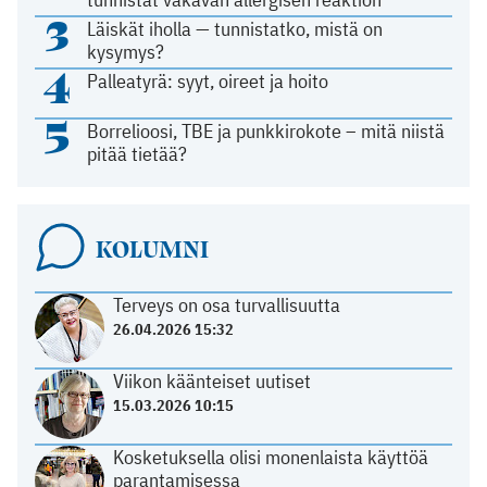
3
Läiskät iholla — tunnistatko, mistä on
kysymys?
4
Palleatyrä: syyt, oireet ja hoito
5
Borrelioosi, TBE ja punkkirokote – mitä niistä
pitää tietää?
KOLUMNI
Terveys on osa turvallisuutta
26.04.2026 15:32
Viikon käänteiset uutiset
15.03.2026 10:15
Kosketuksella olisi monenlaista käyttöä
parantamisessa