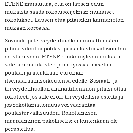
ETENE muistuttaa, että on lapsen edun
mukaista saada rokotusohjelman mukaiset
rokotukset. Lapsen etua pitäisikin kannanoton
mukaan korostaa.
Sosiaali- ja terveydenhuollon ammattilaisten
pitäisi sitoutua potilas- ja asiakasturvallisuuden
edistämiseen. ETENEn näkemyksen mukaan
sote-ammattilaisten pitää työssään asettaa
potilaan ja asiakkaan etu oman
itsemääräämisoikeutensa edelle. Sosiaali- ja
terveydenhuollon ammattihenkilön pitäisi ottaa
rokotteet, jos sille ei ole terveydellisiä esteitä ja
jos rokottamattomuus voi vaarantaa
potilasturvallisuuden. Rokottamisen
määrääminen pakolliseksi ei kuitenkaan ole
perusteltua.