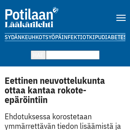
SYDÄN
KEUHKOT
SYÖPÄ
INFEKTIOT
KIPU
DIABETES
A
HAE
Eettinen neuvottelukunta
ottaa kantaa rokote-
epäröintiin
Ehdotuksessa korostetaan
ymmärrettävän tiedon lisäämistä ja