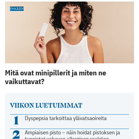
EHKÄISY
Mitä ovat minipillerit ja miten ne
vaikuttavat?
VIIKON LUETUIMMAT
1
Dyspepsia tarkoittaa ylävatsaoireita
2
Ampiaisen pisto – näin hoidat pistoksen ja
tunnistat vakavan allergisen reaktion