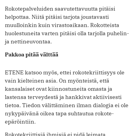
Rokotepalveluiden saavutettavuutta pitäisi
helpottaa. Niitä pitäisi tarjota joustavasti
muulloinkin kuin virastoaikaan. Rokotteista
huolestuneita varten pitäisi olla tarjolla puhelin-
ja nettineuvontaa.
Pakkoa pitää välttää
ETENE katsoo myös, ettei rokotekriittisyys ole
vain kielteinen asia. On myönteistä, että
kansalaiset ovat kiinnostuneita omasta ja
lastensa terveydestä ja hankkivat aktiivisesti
tietoa. Tiedon välittäminen ilman dialogia ei ole
nykypäivänä oikea tapa suhtautua rokote-
epäröintiin.
Rokotekriittisiä ihmisiä ei pidä leimata.