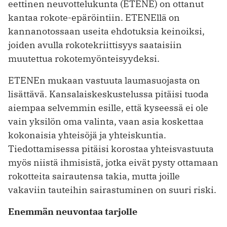
eettinen neuvottelukunta (ETENE) on ottanut
kantaa rokote-epäröintiin. ETENEllä on
kannanotossaan useita ehdotuksia keinoiksi,
joiden avulla rokotekriittisyys saataisiin
muutettua rokotemyönteisyydeksi.
ETENEn mukaan vastuuta laumasuojasta on
lisättävä. Kansalaiskeskustelussa pitäisi tuoda
aiempaa selvemmin esille, että kyseessä ei ole
vain yksilön oma valinta, vaan asia koskettaa
kokonaisia yhteisöjä ja yhteiskuntia.
Tiedottamisessa pitäisi korostaa yhteisvastuuta
myös niistä ihmisistä, jotka eivät pysty ottamaan
rokotteita sairautensa takia, mutta joille
vakaviin tauteihin sairastuminen on suuri riski.
Enemmän neuvontaa tarjolle