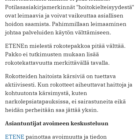
Potilasasiakirjamerkinnät "hoitokielteisyydestä"
ovat leimaavia ja voivat vaikeuttaa asiallisen
hoidon saamista. Pahimmillaan leimaaminen
johtaa palveluiden käytön välttämiseen.
ETENEn mielestä rokotepakkoa pitää välttää.
Pakko ei tutkimusten mukaan lisää
rokotekattavuutta merkittävällä tavalla.
Rokotteiden haitoista kärsiviä on tuettava
aktiivisesti. Kun rokotteet aiheuttavat haittoja ja
kohtuutonta kärsimystä, kuten
narkolepsiatapauksissa, ei sairastuneita eikä
heidän perheitään saa jättää yksin.
Asiantuntijat avoimeen keskusteluun
ETENE
painottaa avoimuutta ja tiedon