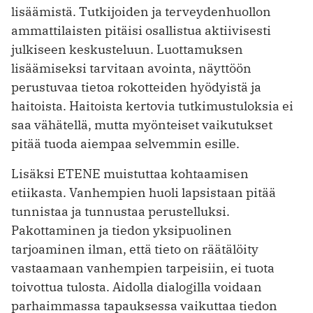
lisäämistä. Tutkijoiden ja terveydenhuollon
ammattilaisten pitäisi osallistua aktiivisesti
julkiseen keskusteluun. Luottamuksen
lisäämiseksi tarvitaan avointa, näyttöön
perustuvaa tietoa rokotteiden hyödyistä ja
haitoista. Haitoista kertovia tutkimustuloksia ei
saa vähätellä, mutta myönteiset vaikutukset
pitää tuoda aiempaa selvemmin esille.
Lisäksi ETENE muistuttaa kohtaamisen
etiikasta. Vanhempien huoli lapsistaan pitää
tunnistaa ja tunnustaa perustelluksi.
Pakottaminen ja tiedon yksipuolinen
tarjoaminen ilman, että tieto on räätälöity
vastaamaan vanhempien tarpeisiin, ei tuota
toivottua tulosta. Aidolla dialogilla voidaan
parhaimmassa tapauksessa vaikuttaa tiedon