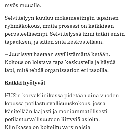
myös muualle.
Selvittelyyn kuuluu mokameetingin tapainen
ryhmäkokous, mutta prosessi on kaikkiaan
perusteellisempi. Selvittelyssä tiimi tutkii ensin
tapauksen, ja sitten siitä keskustellaan.
– Juurisyyt haetaan syyllistämättä ketään.
Kokous on loistava tapa keskustella ja käydä
läpi, mitä tehdä organisaation eri tasoilla.
Kaikki hyötyvät
HUS:n korvaklinikassa pidetään aina vuoden
lopussa potilasturvallisuusko­kous, jossa
käsitellään laajasti ja moni­ammatillisesti
potilasturvallisuuteen liittyviä asioita.
Klinikassa on kokeiltu varsinaisia