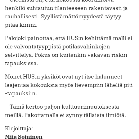
henkilö suhtautuu tilanteeseen rakentavasti ja
rauhallisesti. Syyllistämättömyydestä täytyy
pitää kiinni.
Palojoki painottaa, että HUS:n kehittämä malli ei
ole valvontatyyppistä potilasvahinkojen
selvittelyä. Fokus on kuitenkin vakavan riskin
tapauksissa.
Monet HUS:n yksiköt ovat nyt itse halunneet
laajentaa kokouksia myös lievempiin läheltä piti
-tapauksiin.
– Tämä kertoo paljon kulttuurimuutoksesta
meillä. Pakottamalla ei synny tällaista ilmiötä.
Kirjoittaja:
Miia Soininen