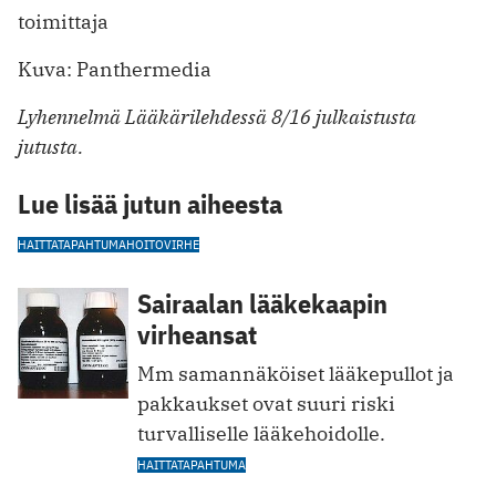
toimittaja
Kuva:
Panthermedia
Lyhennelmä Lääkärilehdessä 8/16 julkaistusta
jutusta.
Lue lisää jutun aiheesta
HAITTATAPAHTUMA
HOITOVIRHE
Sairaalan lääkekaapin
virheansat
Mm samannäköiset lääkepullot ja
pakkaukset ovat suuri riski
turvalliselle lääkehoidolle.
HAITTATAPAHTUMA