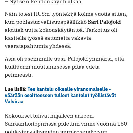
– Nyt se oikeudenkäynti alkaa.
Näin totesi HUS:n työntekijä kolme vuotta sitten,
kun potilasturvallisuuspäällikkö
Sari Palojoki
aloitteli uutta ­kokouskäytäntöä. Tarkoitus oli
käsitellä työssä sattuneita vakavia
vaaratapahtumia yhdessä.
Asia oli useimmille uusi. Palojoki ymmärsi, että
kulttuurin muuttamisessa pitää edetä
pehmeästi.
Lue lisää:
Tee kantelu oikealle viranomaiselle -
väärään osoitteeseen tulleet kantelut työllistävät
Valviraa
Kokoukset tulivat hiljalleen arkeen.
Sairaanhoitopiirissä pidettiin viime vuonna 180
potilasturvallisuuden juurisyyanalyysiin