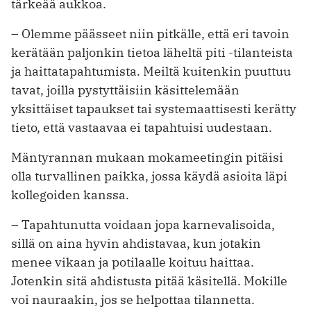
tärkeää aukkoa.
– Olemme päässeet niin pitkälle, että eri tavoin
kerätään paljonkin tietoa läheltä piti -tilanteista
ja haittatapahtumista. Meiltä kuitenkin puuttuu
tavat, joilla pystyttäisiin käsittelemään
yksittäiset tapaukset tai systemaattisesti kerätty
tieto, että vastaavaa ei tapahtuisi uudestaan.
Mäntyrannan mukaan mokameetingin pitäisi
olla turvallinen paikka, jossa käydä asioita läpi
kollegoiden kanssa.
– Tapahtunutta voidaan jopa karnevalisoida,
sillä on aina hyvin ahdistavaa, kun jotakin
menee vikaan ja potilaalle koituu haittaa.
Jotenkin sitä ahdistusta pitää käsitellä. Mokille
voi nauraakin, jos se helpottaa tilannetta.