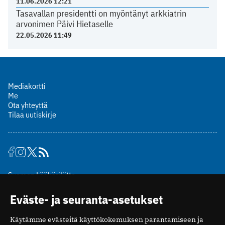
11.06.2026 12:21
Tasavallan presidentti on myöntänyt arkkiatrin
arvonimen Päivi Hietaselle
22.05.2026 11:49
Mediakortti
Me
Ota yhteyttä
Tilaa uutiskirje
Suomen Lääkäriliitto
Mäkelänkatu 2, PL 49
Eväste- ja seuranta-asetukset
00510 Helsinki
puh. (09) 393 091
Käytämme evästeitä käyttökokemuksen parantamiseen ja
toimitus@potilaanlaakarilehti.fi