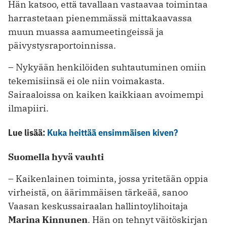
Hän katsoo, että tavallaan vastaavaa toimintaa
harrastetaan pienemmässä mittakaavassa
muun muassa aamumeetingeissä ja
päivystysraportoinnissa.
– Nykyään henkilöiden suhtautuminen omiin
tekemisiinsä ei ole niin voimakasta.
Sairaaloissa on kaiken kaik­kiaan avoimempi
ilmapiiri.
Lue lisää:
Kuka heittää ensimmäisen kiven?
Suomella hyvä vauhti
– Kaikenlainen toiminta, jossa yritetään oppia
virheistä, on äärimmäisen tärkeää, sanoo
Vaasan keskussairaalan hallintoylihoitaja
Marina Kinnunen
. Hän on tehnyt väitöskirjan