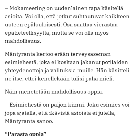
– Mokameeting on uudenlainen tapa käsitellä
asioita. Voi olla, että jotkut suhtautuvat kaikkeen
uuteen epäluuloisesti. Osa saattaa vierastaa
epätieteellisyyttä, mutta se voi olla myös
mahdollisuus.
Mäntyranta kertoo erään terveysaseman
esimiehestä, joka ei koskaan jakanut potilaiden
yhteydenottoja ja valituksia muille. Hän käsitteli
ne itse, ettei kenellekään tulisi paha mieli.
Näin menetetään mahdollisuus oppia.
– Esimiehestä on paljon kiinni. Joku esimies voi
jopa ajatella, että ikävistä asioista ei jutella,
Mäntyranta sanoo.
“Parasta oppia”