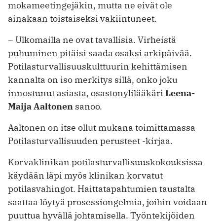
mokameetingejäkin, mutta ne eivät ole
ainakaan toistaiseksi vakiintuneet.
– Ulkomailla ne ovat tavallisia. Virheistä
puhuminen pitäisi saada osaksi arkipäivää.
Potilasturvallisuuskulttuurin kehittämisen
kannalta on iso merkitys sillä, onko joku
innostunut asiasta, osastonylilääkäri
Leena-
Maija Aaltonen
sanoo.
Aaltonen on itse ollut mukana toimittamassa
Potilasturvallisuuden perusteet -kirjaa.
Korvaklinikan potilasturvallisuuskokouksissa
käydään läpi myös klinikan korvatut
potilasvahingot. Haittatapahtumien taustalta
saattaa löytyä prosessiongelmia, joihin voidaan
puuttua hyvällä johtamisella. Työntekijöiden