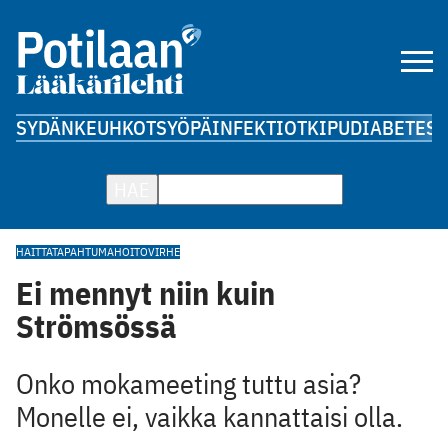
SYDÄN
KEUHKOT
SYÖPÄ
INFEKTIOT
KIPU
DIABETES
A
HAE
HAITTATAPAHTUMA
HOITOVIRHE
Ei mennyt niin kuin
Strömsössä
Onko mokameeting tuttu asia?
Monelle ei, vaikka kannattaisi olla.