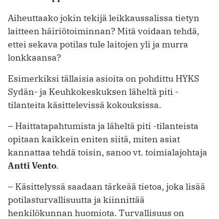
Aiheuttaako jokin tekijä leikkaussalissa tietyn
laitteen häiriötoiminnan? Mitä voidaan tehdä,
ettei sekava potilas tule laitojen yli ja murra
lonkkaansa?
Esimerkiksi tällaisia asioita on pohdittu HYKS
Sydän- ja Keuhkokeskuksen läheltä piti -
tilanteita käsittelevissä kokouksissa.
– Haittatapahtumista ja läheltä piti -tilanteista
opitaan kaikkein eniten siitä, miten asiat
kannattaa tehdä toisin, sanoo vt. toimialajohtaja
Antti Vento
.
– Käsittelyssä saadaan tärkeää tietoa, joka lisää
potilasturvallisuutta ja kiinnittää
henkilökunnan huomiota. Turvallisuus on