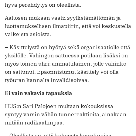
hyvä perehdytys on oleellista.
Aaltosen mukaan vaatii syyllistämättömän ja
luottamuksellisen ilmapiirin, että voi keskustella
vaikeista asioista.
– Käsittelystä on hyötyä sekä organisaatiolle että
yksilölle. Vahingon sattuessa potilaan lisäksi on
myös toinen uhri: ammattilainen, jolle vahinko
on sattunut. Epäonnistunut käsittely voi olla
työuran kannalta invalidisoivaa.
Ei vain vakavia tapauksia
HUS:n Sari Palojoen mukaan kokouksissa
syntyy varsin vähän tunnereaktioita, ainakaan
mitään radikaalimpaa.
– Oleellista on, että kokousta koordinoiva