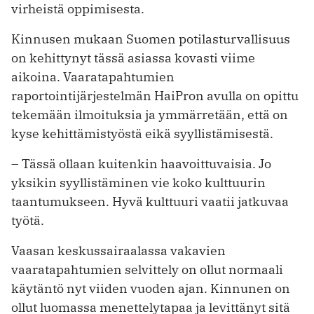
virheistä oppimisesta.
Kinnusen mukaan Suomen potilasturvallisuus
on kehittynyt tässä asiassa kovasti viime
aikoina. Vaaratapahtumien
raportointijärjestelmän HaiPron avulla on opittu
tekemään ilmoituksia ja ymmärretään, että on
kyse kehittämistyöstä eikä syyllistämisestä.
– Tässä ollaan kuitenkin haavoittuvaisia. Jo
yksikin syyllistäminen vie koko kulttuurin
taantumukseen. Hyvä kulttuuri vaatii jatkuvaa
työtä.
Vaasan keskussairaalassa vakavien
vaaratapahtumien selvittely on ollut normaali
käytäntö nyt viiden vuoden ajan. Kinnunen on
ollut luomassa menettelytapaa ja levittänyt sitä