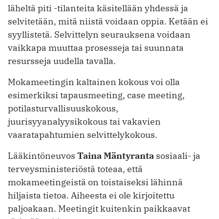
läheltä piti -tilanteita käsitellään yhdessä ja
selvitetään, mitä niistä voidaan oppia. Ketään ei
syyllistetä. Selvittelyn seurauksena voidaan
vaikkapa muuttaa prosesseja tai suunnata
resursseja uudella tavalla.
Mokameetingin kaltainen kokous voi olla
esimerkiksi tapausmeeting, case meeting,
potilasturvallisuuskokous,
juurisyyanalyysikokous tai vakavien
vaaratapahtumien selvittelykokous.
Lääkintöneuvos
Taina Mäntyranta
sosiaali- ja
terveysministeriöstä toteaa, että
mokameetingeistä on toistaiseksi lähinnä
hiljaista tietoa. Aiheesta ei ole kirjoitettu
paljoakaan. Meetingit kuitenkin paikkaavat