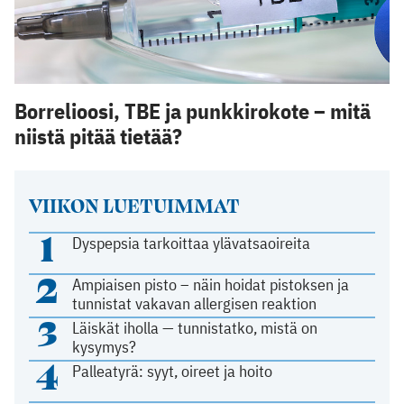
Borrelioosi, TBE ja punkkirokote – mitä
niistä pitää tietää?
VIIKON LUETUIMMAT
1
Dyspepsia tarkoittaa ylävatsaoireita
2
Ampiaisen pisto – näin hoidat pistoksen ja
tunnistat vakavan allergisen reaktion
3
Läiskät iholla — tunnistatko, mistä on
kysymys?
4
Palleatyrä: syyt, oireet ja hoito