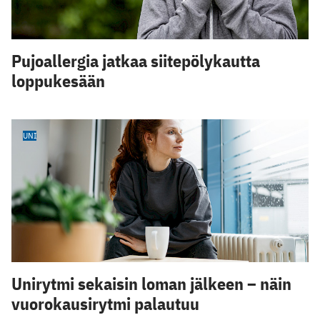
Pujoallergia jatkaa siitepölykautta
loppukesään
UNI
Unirytmi sekaisin loman jälkeen – näin
vuorokausirytmi palautuu