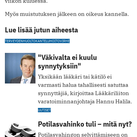
viikon kuluessa.
Myös muistutuksen jälkeen on oikeus kannella.
Lue lisää jutun aiheesta
TERVEYDENHUOLTO
KANTELU
HOITOVIRHE
"Väkivalta ei kuulu
synnytyksiin"
Yksikään lääkäri tai kätilö ei
varmasti halua tahallisesti satuttaa
synnyttäjiä, kirjoittaa Lääkäriliiton
varatoiminnanjohtaja Hannu Halila.
UUTISET
Potilasvahinko tuli – mitä nyt?
Potilasvahingon selvittämiseen on