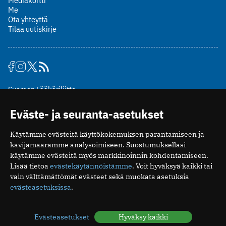
Me
Ota yhteyttä
Tilaa uutiskirje
Suomen Lääkäriliitto
Mäkelänkatu 2, PL 49
Eväste- ja seuranta-asetukset
00510 Helsinki
puh. (09) 393 091
Käytämme evästeitä käyttökokemuksen parantamiseen ja
toimitus@potilaanlaakarilehti.fi
kävijämäärämme analysoimiseen. Suostumuksellasi
käytämme evästeitä myös markkinoinnin kohdentamiseen.
ISSN 2323-9476
Lisää tietoa
evästekäytännöistämme
. Voit hyväksyä kaikki tai
vain välttämättömät evästeet sekä muokata asetuksia
evästeasetuksissa
.
Evästeasetukset
Hyväksy kaikki