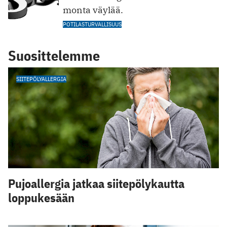
monta väylää.
POTILASTURVALLISUUS
Suosittelemme
SIITEPÖLYALLERGIA
Pujoallergia jatkaa siitepölykautta
loppukesään