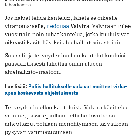
tahon kanssa.
Jos haluat tehdä kantelun, lähetä se oikealle
viranomaiselle,
tiedottaa
Valvira
. Valviraan tulee
vuosittain noin tuhat kantelua, jotka kuuluisivat
oikeasti käsiteltäviksi aluehallintovirastoihin.
Sosiaali- ja terveydenhuollon kantelut kuuluisi
pääsääntöisesti lähettää oman alueen
aluehallintovirastoon.
Lue lisää:
Poliisihallitukselle vakavat moitteet virka-
apua koskevasta ohjeistuksesta
Terveydenhuollon kanteluista Valvira käsittelee
vain ne, joissa epäillään, että hoitovirhe on
aiheuttanut potilaan menehtymisen tai vaikean
pysyvän vammautumisen.