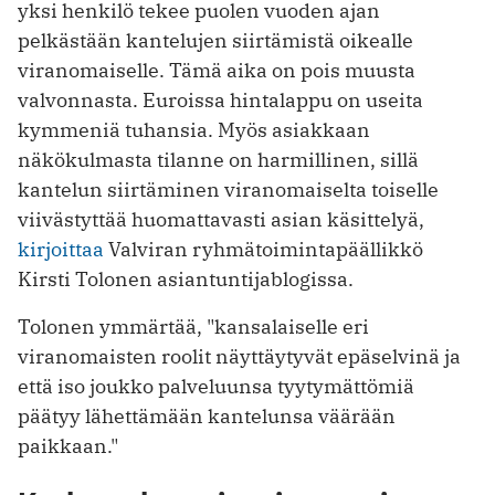
yksi henkilö tekee puolen vuoden ajan
pelkästään kantelujen siirtämistä oikealle
viranomaiselle. Tämä aika on pois muusta
valvonnasta. Euroissa hintalappu on useita
kymmeniä tuhansia. Myös asiakkaan
näkökulmasta tilanne on harmillinen, sillä
kantelun siirtäminen viranomaiselta toiselle
viivästyttää huomattavasti asian käsittelyä,
kirjoittaa
Valviran ryhmätoimintapäällikkö
Kirsti Tolonen asiantuntijablogissa.
Tolonen ymmärtää, "kansalaiselle eri
viranomaisten roolit näyttäytyvät epäselvinä ja
että iso joukko palveluunsa tyytymättömiä
päätyy lähettämään kantelunsa väärään
paikkaan."