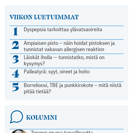
VIIKON LUETUIMMAT
1
Dyspepsia tarkoittaa ylävatsaoireita
2
Ampiaisen pisto – näin hoidat pistoksen ja
tunnistat vakavan allergisen reaktion
3
Läiskät iholla — tunnistatko, mistä on
kysymys?
4
Palleatyrä: syyt, oireet ja hoito
5
Borrelioosi, TBE ja punkkirokote – mitä niistä
pitää tietää?
KOLUMNI
Terveys on osa turvallisuutta