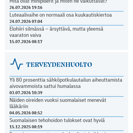
Mitä ovat minipillerit ja miten ne vaikuttavat?
26.07.2026 19:16
Luteaalivaihe on normaali osa kuukautiskiertoa
24.07.2026 07:04
Elohiiri silmässä – ärsyttävä, mutta yleensä
vaaraton vaiva
15.07.2026 08:17
TERVEYDENHUOLTO
Yli 80 prosenttia sähköpotkulautailun aiheuttamista
aivovammoista sattui humalassa
03.07.2026 10:39
Näiden oireiden vuoksi suomalaiset menevät
lääkäriin
04.05.2026 08:52
Suomalaisen tehohoidon tulokset ovat hyviä
15.12.2025 08:19