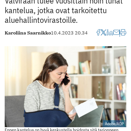
Valviraan tulee vuosittain noin tuhat
kantelua, jotka ovat tarkoitettu
aluehallintovirastoille.
Karoliina Saarnikko
10.4.2023 20.34
Adobe/AOP
Ennen kantelua on hyvä keskustella hoidosta sitä tarjonneen