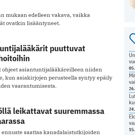
an mukaan edelleen vakava, vaikka
t ovatkin lisääntyneet.
untijalääkärit puuttuvat
Un
hoitoihin
vu
05
t ohjeet asiantuntijalääkäreilleen niiden
Mi
le, kun asiakirjojen perusteella syntyy epäily
va
uuden vaarantumisesta.
26
Lu
ku
öllä leikattavat suuremmassa
24
El
aarassa
va
15
 ennuste saattaa kanadalaistutkijoiden