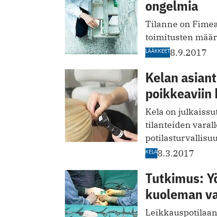
ongelmia
Tilanne on Fime
toimitusten määrä
LÄÄKKEET
8.9.2017
Kelan asiant
poikkeaviin 
Kela on julkaissu
tilanteiden varal
potilasturvallis
KELA
8.3.2017
Tutkimus: Y
kuoleman v
Leikkauspotilaan