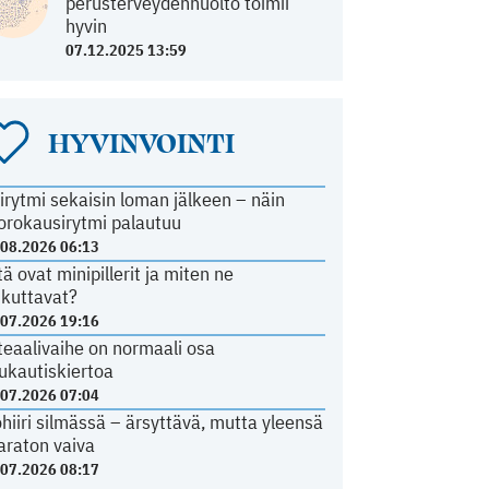
perusterveydenhuolto toimii
hyvin
07.12.2025 13:59
HYVINVOINTI
irytmi sekaisin loman jälkeen – näin
orokausirytmi palautuu
.08.2026 06:13
tä ovat minipillerit ja miten ne
ikuttavat?
.07.2026 19:16
teaalivaihe on normaali osa
ukautiskiertoa
.07.2026 07:04
ohiiri silmässä – ärsyttävä, mutta yleensä
araton vaiva
.07.2026 08:17