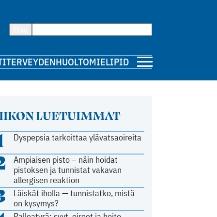
Hae
TI
TERVEYDENHUOLTO
MIELIPIDE
IIKON LUETUIMMAT
1
Dyspepsia tarkoittaa ylävatsaoireita
2
Ampiaisen pisto – näin hoidat
pistoksen ja tunnistat vakavan
allergisen reaktion
3
Läiskät iholla — tunnistatko, mistä
on kysymys?
Palleatyrä: syyt, oireet ja hoito