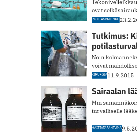
Tekonivelleikkau
ovat selkäsairauks
POTILASVAHINKO
23.2.
Tutkimus: Ki
potilasturva
Noin kolmanneksel
voivat mahdollises
KIRURGIA
11.9.2015
Sairaalan l
Mm samannäköiset
turvalliselle lääk
HAITTATAPAHTUMA
9.5.2