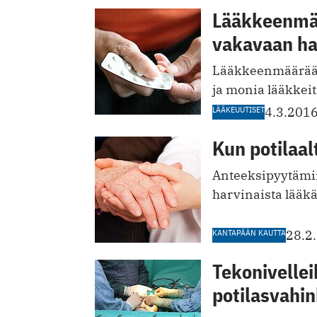
Lääkkeenmää
vakavaan ha
Lääkkeenmääräämis
ja monia lääkkeit
LÄÄKEUUTISET
4.3.201
Kun potilaal
Anteeksipyytämin
harvinaista lääkä
KANTAPÄÄN KAUTTA
28.2
Tekonivelle
potilasvahin