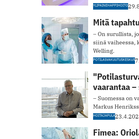
YLIPAINEHAPPIHOITO
29.
Mitä tapahtu
– On surullista, 
siinä vaiheessa,
Welling.
POTILASVAKUUTUSKESKUS
7
"Potilasturva
vaarantaa – 
– Suomessa on vak
Markus Henrikss
HOITAJAPULA
23.4.20
Fimea: Oriol