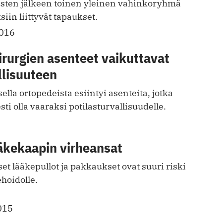
sten jälkeen toinen yleinen vahinkoryhmä
iin liittyvät tapaukset.
2016
rurgien asenteet vaikuttavat
llisuuteen
la ortopedeista esiintyi asenteita, jotka
ti olla vaaraksi potilasturvallisuudelle.
ääkekaapin virheansat
 lääkepullot ja pakkaukset ovat suuri riski
ehoidolle.
015