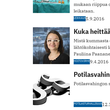
mukaan riippua o
leikataan.
LEIKKAUS
5.9.2016
Kuka heittä
Mistä kummasta on
lähtökohtaisesti 
Pauliina Paanan
HOITOVIRHE
9.4.2016
Potilasvahin
Potilasvahingon 
POTILASTURVALLISUUS
12.