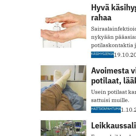
Hyvä käsihyg
rahaa
Sairaalainfektioi
nykyään pääasia
potilaskontaktia 
KÄSIHYGIENIA
19.10.2
Avoimesta v
potilaat, lää
Usein potilaat kan
sattuisi muille.
HAITTATAPAHTUMA
1.10.
Leikkaussal