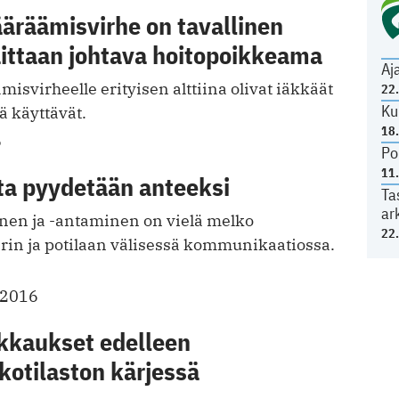
räämisvirhe on tavallinen
ittaan johtava hoitopoikkeama
Aj
virheelle erityisen alttiina olivat iäkkäät
22
Ku
ä käyttävät.
18
6
Po
11
ta pyydetään anteeksi
Ta
ar
en ja -antaminen on vielä melko
22
rin ja potilaan välisessä ­kommunikaatiossa.
.2016
ikkaukset edelleen
kotilaston kärjessä