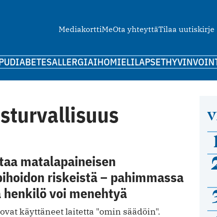
Mediakortti
Me
Ota yhteyttä
Tilaa uutiskirje
PU
DIABETES
ALLERGIA
IHO
MIELI
LAPSET
HYVINVOIN
sturvallisuus
V
ttaa matalapaineisen
pihoidon riskeistä – pahimmassa
 henkilö voi menehtyä
 ovat käyttäneet laitetta "omin säädöin".