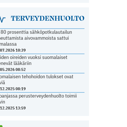
TERVEYDENHUOLTO
i 80 prosenttia sähköpotkulautailun
heuttamista aivovammoista sattui
malassa
.07.2026 10:39
iden oireiden vuoksi suomalaiset
nevät lääkäriin
.05.2026 08:52
omalaisen tehohoidon tulokset ovat
viä
.12.2025 08:19
panjassa perusterveydenhuolto toimii
vin
.12.2025 13:59