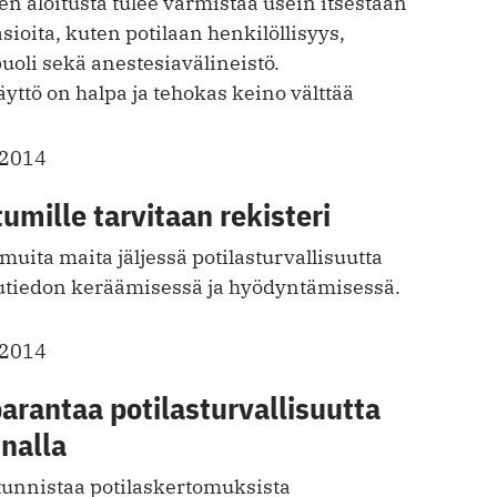
n aloitusta tulee varmistaa usein itsestään
asioita, kuten potilaan henkilöllisyys,
puoli sekä anestesiavälineistö.
äyttö on halpa ja tehokas keino välttää
.2014
umille tarvitaan rekisteri
uita maita jäljessä potilasturvallisuutta
utiedon keräämisessä ja hyödyntämisessä.
.2014
rantaa potilasturvallisuutta
nalla
 tunnistaa potilaskertomuksista