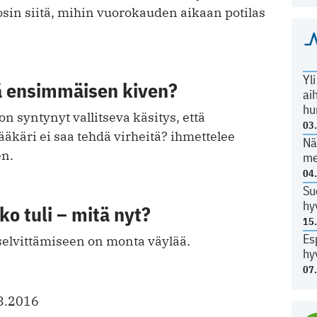
sin siitä, mihin vuorokauden aikaan potilas
Yl
ä ensimmäisen kiven?
ai
hu
 syntynyt vallitseva käsitys, että
03
lääkäri ei saa tehdä virheitä? ihmettelee
Nä
en.
me
04
Su
hy
ko tuli – mitä nyt?
15
Es
selvittämiseen on monta väylää.
hy
07
3.2016