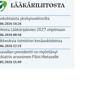
LÄÄKÄRILIITOSTA
ankohtaista yksityissektorilta
.06.2026 14:26
rkista Lääkäripäivien 2027 ohjelmaan
.06.2026 08:58
ikkeuksia toimiston kesäaukioloissa
.06.2026 12:21
savallan presidentti on myöntänyt
kkiatrin arvonimen Päivi Hietaselle
.05.2026 11:49