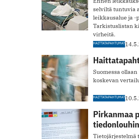
Ennen leikkaukse
selviltä tuntuvia 
leikkausalue ja -
Tarkistuslistan k
virheitä.
HAITTATAPAHTUMAT
14.5
Haittatapaht
Suomessa ollaan m
koskevan vertail
HAITTATAPAHTUMAT
10.5
Pirkanmaa pa
tiedonlouhin
Tietojärjestelmä