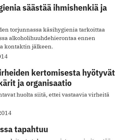
ienia säästää ihmishenkiä ja
den torjunnassa käsihygienia tarkoittaa
ssa alkoholihuuhdehierontaa ennen
ja kontaktin jälkeen.
014
irheiden kertomisesta hyötyvät
kärit ja organisaatio
tavat huolta siitä, ettei vastaavia virheitä
2014
issa tapahtuu