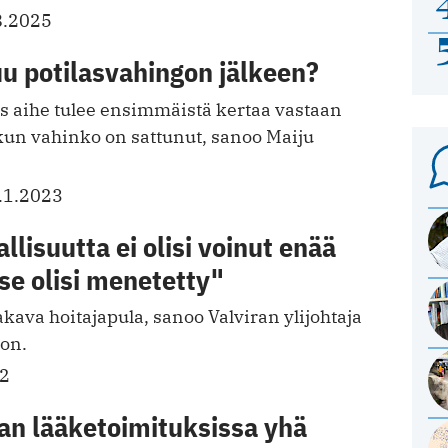
8.2025
u potilasvahingon jälkeen?
jos aihe tulee ensimmäistä kertaa vastaan
 kun vahinko on sattunut, sanoo Maiju
.1.2023
llisuutta ei olisi voinut enää
se olisi menetetty"
ava hoitajapula, sanoo Valviran ylijohtaja
on.
22
an lääketoimituksissa yhä