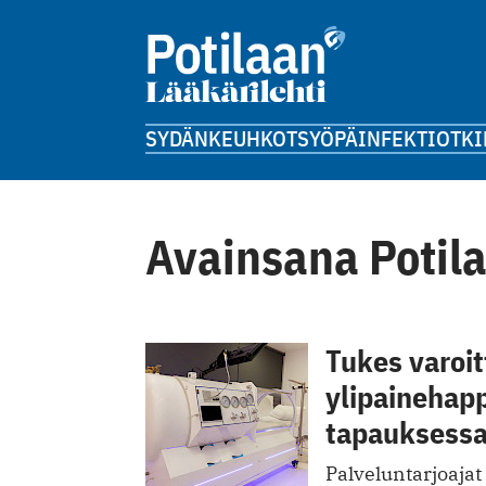
SYDÄN
KEUHKOT
SYÖPÄ
INFEKTIOT
KI
Avainsana Potila
Tukes varoi
ylipainehap
tapauksessa
Palveluntarjoajat