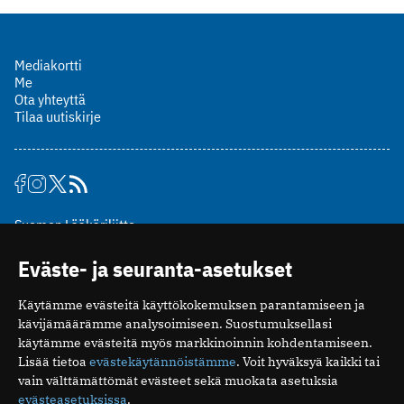
Mediakortti
Me
Ota yhteyttä
Tilaa uutiskirje
Suomen Lääkäriliitto
Mäkelänkatu 2, PL 49
Eväste- ja seuranta-asetukset
00510 Helsinki
puh. (09) 393 091
Käytämme evästeitä käyttökokemuksen parantamiseen ja
toimitus@potilaanlaakarilehti.fi
kävijämäärämme analysoimiseen. Suostumuksellasi
käytämme evästeitä myös markkinoinnin kohdentamiseen.
ISSN 2323-9476
Lisää tietoa
evästekäytännöistämme
. Voit hyväksyä kaikki tai
vain välttämättömät evästeet sekä muokata asetuksia
evästeasetuksissa
.