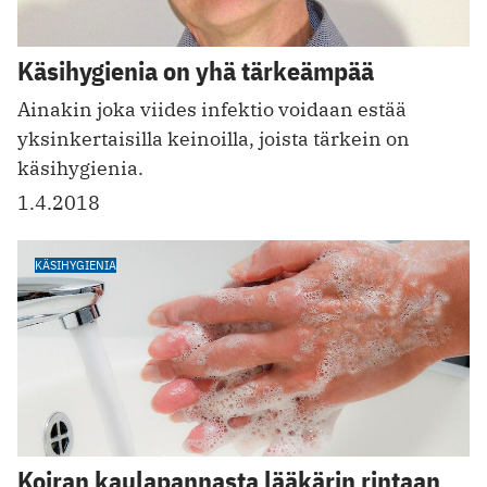
Käsihygienia on yhä tärkeämpää
Ainakin joka viides infektio voidaan estää
yksinkertaisilla keinoilla, joista tärkein on
käsihygienia.
1.4.2018
KÄSIHYGIENIA
Koiran kaulapannasta lääkärin rintaan