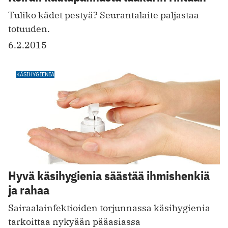
Tuliko kädet pestyä? Seurantalaite paljastaa
totuuden.
6.2.2015
KÄSIHYGIENIA
Hyvä käsihygienia säästää ihmishenkiä
ja rahaa
Sairaalainfektioiden torjunnassa käsihygienia
tarkoittaa nykyään pääasiassa