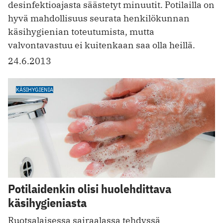
desinfektioajasta säästetyt minuutit. Potilailla on
hyvä mahdollisuus seurata henkilökunnan
käsihygienian toteutumista, mutta
valvontavastuu ei kuitenkaan saa olla heillä.
24.6.2013
KÄSIHYGIENIA
Potilaidenkin olisi huolehdittava
käsihygieniasta
Ruotsalaisessa sairaalassa tehdyssä