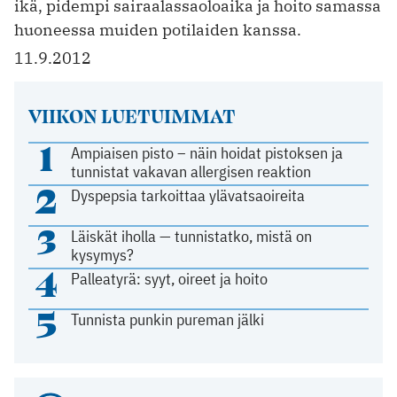
ikä, pidempi sairaalassaoloaika ja hoito samassa
huoneessa muiden potilaiden kanssa.
11.9.2012
VIIKON LUETUIMMAT
1
Ampiaisen pisto – näin hoidat pistoksen ja
tunnistat vakavan allergisen reaktion
2
Dyspepsia tarkoittaa ylävatsaoireita
3
Läiskät iholla — tunnistatko, mistä on
kysymys?
4
Palleatyrä: syyt, oireet ja hoito
5
Tunnista punkin pureman jälki