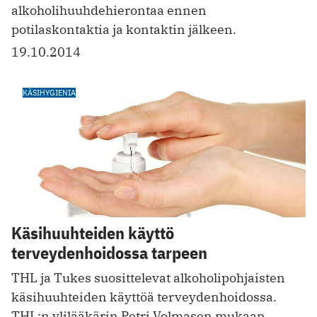
alkoholihuuhdehierontaa ennen
potilaskontaktia ja kontaktin jälkeen.
19.10.2014
KÄSIHYGIENIA
Käsihuuhteiden käyttö
terveydenhoidossa tarpeen
THL ja Tukes suosittelevat alkoholipohjaisten
käsihuuhteiden käyttöä terveydenhoidossa.
THL:n ylilääkärin Petri Volmasen mukaan