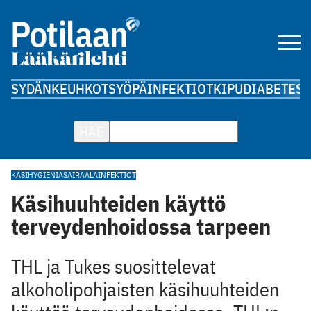
SYDÄN
KEUHKOT
SYÖPÄ
INFEKTIOT
KIPU
DIABETES
A
HAE
KÄSIHYGIENIA
SAIRAALAINFEKTIOT
Käsihuuhteiden käyttö
terveydenhoidossa tarpeen
THL ja Tukes suosittelevat
alkoholipohjaisten käsihuuhteiden