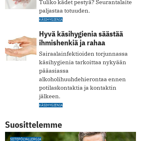
Tuliko kädet pestyä? Seurantalaite
paljastaa totuuden.
KÄSIHYGIENIA
Hyvä käsihygienia säästää
ihmishenkiä ja rahaa
Sairaalainfektioiden torjunnassa
käsihygienia tarkoittaa nykyään
pääasiassa
alkoholihuuhdehierontaa ennen
potilaskontaktia ja kontaktin
jälkeen.
KÄSIHYGIENIA
Suosittelemme
SIITEPÖLYALLERGIA