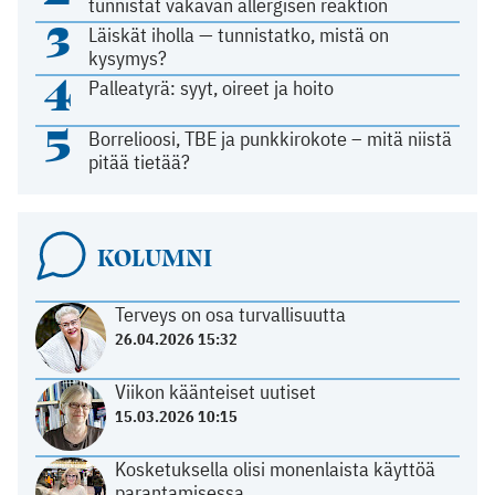
tunnistat vakavan allergisen reaktion
3
Läiskät iholla — tunnistatko, mistä on
kysymys?
4
Palleatyrä: syyt, oireet ja hoito
5
Borrelioosi, TBE ja punkkirokote – mitä niistä
pitää tietää?
KOLUMNI
Terveys on osa turvallisuutta
26.04.2026 15:32
Viikon käänteiset uutiset
15.03.2026 10:15
Kosketuksella olisi monenlaista käyttöä
parantamisessa