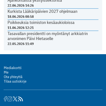
Ajankohtaista yksityissektorilta
22.06.2026 14:26
Kurkista Lääkäripäivien 2027 ohjelmaan
18.06.2026 08:58
Poikkeuksia toimiston kesäaukioloissa
11.06.2026 12:21
Tasavallan presidentti on myöntänyt arkkiatrin
arvonimen Päivi Hietaselle
22.05.2026 11:49
Mediakortti
Me
Ota yhteyttä
Tilaa uutiskirje