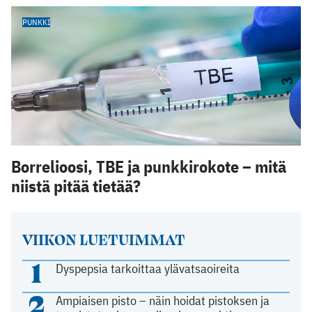
PUNKKI
Borrelioosi, TBE ja punkkirokote – mitä
niistä pitää tietää?
VIIKON LUETUIMMAT
1
Dyspepsia tarkoittaa ylävatsaoireita
2
Ampiaisen pisto – näin hoidat pistoksen ja