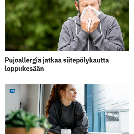
Pujoallergia jatkaa siitepölykautta
loppukesään
UNI