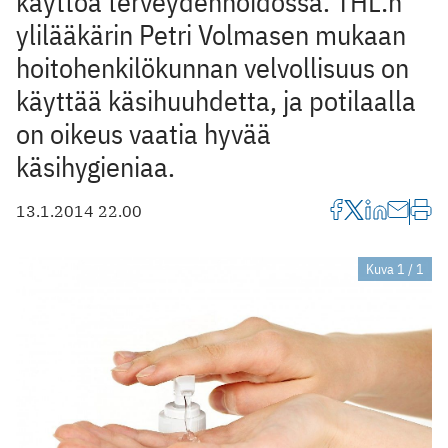
käyttöä terveydenhoidossa. THL:n
ylilääkärin Petri Volmasen mukaan
hoitohenkilökunnan velvollisuus on
käyttää käsihuuhdetta, ja potilaalla
on oikeus vaatia hyvää
käsihygieniaa.
13.1.2014 22.00
Kuva 1 / 1