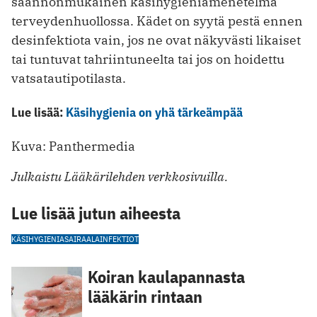
säännönmukainen käsihygieniamenetelmä
terveydenhuollossa. Kädet on syytä pestä ennen
desinfektiota vain, jos ne ovat näkyvästi likaiset
tai tuntuvat tahriintuneelta tai jos on hoidettu
vatsatautipotilasta.
Lue lisää:
Käsihygienia on yhä tärkeämpää
Kuva: Panthermedia
Julkaistu Lääkärilehden verkkosivuilla.
Lue lisää jutun aiheesta
KÄSIHYGIENIA
SAIRAALAINFEKTIOT
Koiran kaulapannasta
lääkärin rintaan