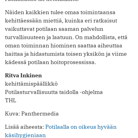
Näiden kaikkien tulee omaa toimintaansa
kehittäessään miettiä, kuinka eri ratkaisut
vaikuttavat potilaan saaman palvelun
turvallisuuteen ja laatuun. On mahdollista, että
oman toiminnan hiominen saattaa aiheuttaa
haittaa ja hidastumista toisen yksikön ja viime
kädessä potilaan hoitoprosessissa.
Ritva Inkinen
kehittämispäällikkö
Potilasturvallisuutta taidolla -ohjelma
THL
Kuva: Panthermedia
Lisää aiheesta:
Potilaalla on oikeus hyvään
käsihygieniaan