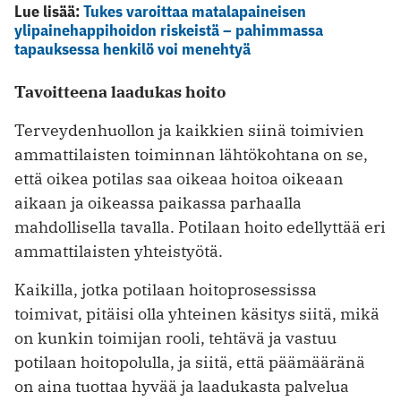
Lue lisää:
Tukes varoittaa matalapaineisen
ylipainehappihoidon riskeistä – pahimmassa
tapauksessa henkilö voi menehtyä
Tavoitteena laadukas hoito
Terveydenhuollon ja kaikkien siinä toimivien
ammattilaisten toiminnan lähtökohtana on se,
että oikea potilas saa oikeaa hoitoa oikeaan
aikaan ja oikeassa paikassa parhaalla
mahdollisella tavalla. Potilaan hoito edellyttää eri
ammattilaisten yhteistyötä.
Kaikilla, jotka potilaan hoitoprosessissa
toimivat, pitäisi olla yhteinen käsitys siitä, mikä
on kunkin toimijan rooli, tehtävä ja vastuu
potilaan hoitopolulla, ja siitä, että päämääränä
on aina tuottaa hyvää ja laadukasta palvelua