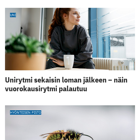
UNI
Unirytmi sekaisin loman jälkeen – näin
vuorokausirytmi palautuu
HYÖNTEISEN PISTO