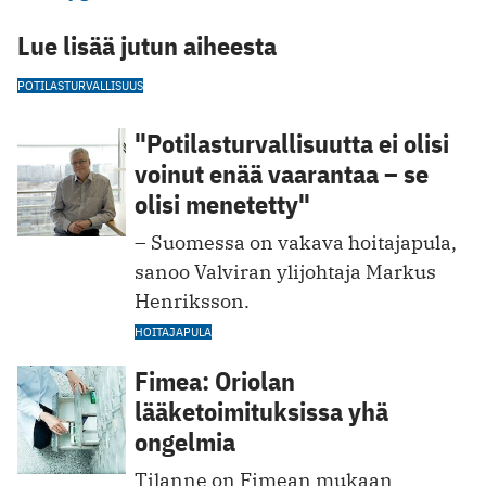
Lue lisää jutun aiheesta
POTILASTURVALLISUUS
"Potilasturvallisuutta ei olisi
voinut enää vaarantaa – se
olisi menetetty"
– Suomessa on vakava hoitajapula,
sanoo Valviran ylijohtaja Markus
Henriksson.
HOITAJAPULA
Fimea: Oriolan
lääketoimituksissa yhä
ongelmia
Tilanne on Fimean mukaan