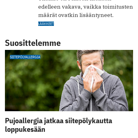
edelleen vakava, vaikka toimitusten
määrät ovatkin lisääntyneet.
LÄÄKKEET
Suosittelemme
SIITEPÖLYALLERGIA
Pujoallergia jatkaa siitepölykautta
loppukesään