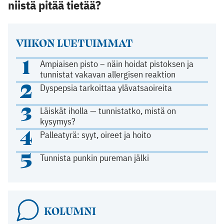
niistä pitää tietää?
VIIKON LUETUIMMAT
1
Ampiaisen pisto – näin hoidat pistoksen ja
tunnistat vakavan allergisen reaktion
2
Dyspepsia tarkoittaa ylävatsaoireita
3
Läiskät iholla — tunnistatko, mistä on
kysymys?
4
Palleatyrä: syyt, oireet ja hoito
5
Tunnista punkin pureman jälki
KOLUMNI