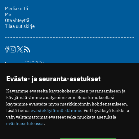
Mediakortti
Me
Ota yhteyttä
Tilaa uutiskirje
Suomen Lääkäriliitto
Mäkelänkatu 2, PL 49
Eväste- ja seuranta-asetukset
00510 Helsinki
puh. (09) 393 091
Käytämme evästeitä käyttökokemuksen parantamiseen ja
toimitus@potilaanlaakarilehti.fi
kävijämäärämme analysoimiseen. Suostumuksellasi
käytämme evästeitä myös markkinoinnin kohdentamiseen.
ISSN 2323-9476
Lisää tietoa
evästekäytännöistämme
. Voit hyväksyä kaikki tai
vain välttämättömät evästeet sekä muokata asetuksia
evästeasetuksissa
.