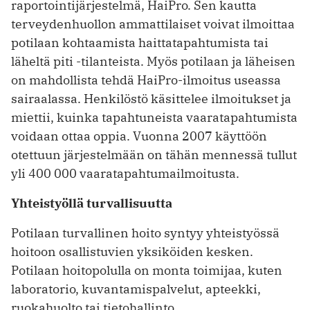
raportointijärjestelmä, HaiPro. Sen kautta
terveydenhuollon ammattilaiset voivat ilmoittaa
potilaan kohtaamista haittatapahtumista tai
läheltä piti -tilanteista. Myös potilaan ja läheisen
on mahdollista tehdä HaiPro-ilmoitus useassa
sairaalassa. Henkilöstö käsittelee ilmoitukset ja
miettii, kuinka tapahtuneista vaaratapahtumista
voidaan ottaa oppia. Vuonna 2007 käyttöön
otettuun järjestelmään on tähän mennessä tullut
yli 400 000 vaaratapahtumailmoitusta.
Yhteistyöllä turvallisuutta
Potilaan turvallinen hoito syntyy yhteistyössä
hoitoon osallistuvien yksiköiden kesken.
Potilaan hoitopolulla on monta toimijaa, kuten
laboratorio, kuvantamispalvelut, apteekki,
ruokahuolto tai tietohallinto.