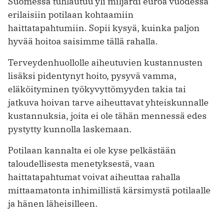
Suomessa tuhlautuu yli miljardi euroa vuodessa
erilaisiin potilaan kohtaamiin
haittatapahtumiin. Sopii kysyä, kuinka paljon
hyvää hoitoa saisimme tällä rahalla.
Terveydenhuollolle aiheutuvien kustannusten
lisäksi pidentynyt hoito, pysyvä vamma,
eläköityminen työkyvyttömyyden takia tai
jatkuva hoivan tarve aiheuttavat yhteiskunnalle
kustannuksia, joita ei ole tähän mennessä edes
pystytty kunnolla laskemaan.
Potilaan kannalta ei ole kyse pelkästään
taloudellisesta menetyksestä, vaan
haittatapahtumat voivat aiheuttaa rahalla
mittaamatonta inhimillistä kärsimystä potilaalle
ja hänen läheisilleen.