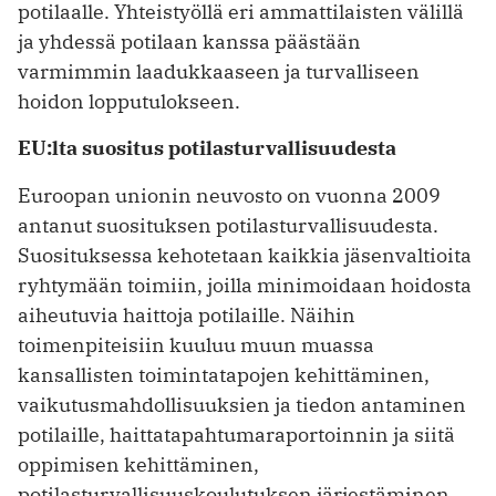
potilaalle. Yhteistyöllä eri ammattilaisten välillä
ja yhdessä potilaan kanssa päästään
varmimmin laadukkaaseen ja turvalliseen
hoidon lopputulokseen.
EU:lta suositus potilasturvallisuudesta
Euroopan unionin neuvosto on vuonna 2009
antanut suosituksen potilasturvallisuudesta.
Suosituksessa kehotetaan kaikkia jäsenvaltioita
ryhtymään toimiin, joilla minimoidaan hoidosta
aiheutuvia haittoja potilaille. Näihin
toimenpiteisiin kuuluu muun muassa
kansallisten toimintatapojen kehittäminen,
vaikutusmahdollisuuksien ja tiedon antaminen
potilaille, haittatapahtumaraportoinnin ja siitä
oppimisen kehittäminen,
potilasturvallisuuskoulutuksen järjestäminen