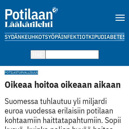
SYDÄN
KEUHKOT
SYÖPÄ
INFEKTIOT
KIPU
DIABETES
A
HAE
POTILASTURVALLISUUS
Oikeaa hoitoa oikeaan aikaan
Suomessa tuhlautuu yli miljardi
euroa vuodessa erilaisiin potilaan
kohtaamiin haittatapahtumiin. Sopii