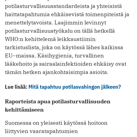
potilasturvallisuusstandardeista ja yhteisistä
haittatapahtumia ehkäisevistä toimenpiteistä ja
menettelytavoista. Laajimmin levinnyt
potilasturvallisuustyökalu on tällä hetkellä
WHO:n kehittelemä leikkaustiimin
tarkistuslista, joka on käytössä lähes kaikissa
EU–maissa. Käsihygienia, turvallinen
lääkehoito ja sairaalainfektioiden ehkäisy ovat
tämän hetken ajankohtaisimpia asioita.
Lue lisää:
Mitä tapahtuu potilasvahingon jälkeen?
Raporteista apua potilasturvallisuuden
kehittämiseen
Suomessa on yleisesti käytössä hoitoon
liittyvien vaaratapahtumien