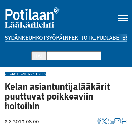
SYDÄN
KEUHKOT
SYÖPÄ
INFEKTIOT
KIPU
DIABETES
A
HAE
KELA
POTILASTURVALLISUUS
Kelan asiantuntijalääkärit
puuttuvat poikkeaviin
hoitoihin
8.3.2017 08.00