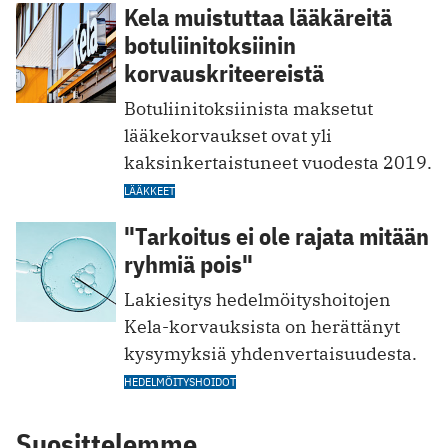
Kela muistuttaa lääkäreitä
botuliinitoksiinin
korvauskriteereistä
Botuliinitoksiinista maksetut
lääkekorvaukset ovat yli
kaksinkertaistuneet vuodesta 2019.
LÄÄKKEET
"Tarkoitus ei ole rajata mitään
ryhmiä pois"
Lakiesitys hedelmöityshoitojen
Kela-korvauksista on herättänyt
kysymyksiä yhdenvertaisuudesta.
HEDELMÖITYSHOIDOT
Suosittelemme