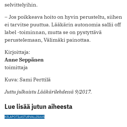
selvittelyihin.
– Jos poikkeava hoito on hyvin perusteltu, siihen
ei tarvitse puuttua. Lääkärin autonomia sallii off
label -toiminnan, mutta se on pystyttävä
perustelemaan, Välimäki painottaa.
Kirjoittaja:
Anne Seppänen
toimittaja
Kuva: Sami Perttilä
Juttu julkaistu Lääkärilehdessä 9/2017.
Lue lisää jutun aiheesta
KELA
POTILASTURVALLISUUS