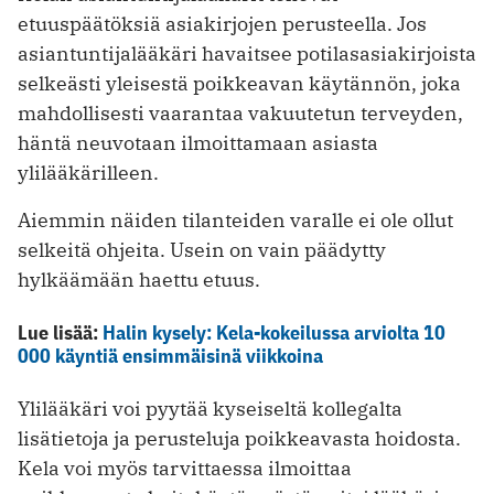
etuuspäätöksiä asiakirjojen perusteella. Jos
asiantuntijalääkäri havaitsee potilasasiakirjoista
selkeästi yleisestä poikkeavan käytännön, joka
mahdollisesti vaarantaa vakuutetun terveyden,
häntä neuvotaan ilmoittamaan asiasta
ylilääkärilleen.
Aiemmin näiden tilanteiden varalle ei ole ollut
selkeitä ohjeita. Usein on vain päädytty
hylkäämään haettu etuus.
Lue lisää:
Halin kysely: Kela-kokeilussa arviolta 10
000 käyntiä ensimmäisinä viikkoina
Ylilääkäri voi pyytää kyseiseltä kollegalta
lisätietoja ja perusteluja poikkeavasta hoidosta.
Kela voi myös tarvittaessa ilmoittaa