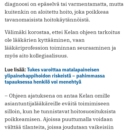
diagnoosi on epäselvä tai varmentamatta, mutta
kuitenkin on aloitettu hoito, joka poikkeaa
tavanomaisista hoitokäytännöistä.
Välimäki korostaa, ettei Kelan ohjeen tarkoitus
ole lääkärien kyttääminen, vaan
lääkäriprofession toiminnan seuraaminen ja
myös aito kollegiaalisuus.
Lue lisää:
Tukes varoittaa matalapaineisen
ylipainehappihoidon riskeistä – pahimmassa
tapauksessa henkilö voi menehtyä
– Ohjeen ajatuksena on antaa Kelan omille
asiantuntijalääkäreille eväitä toimimiseen
silloin, kun he tunnistavat hoitosuosituksista
poikkeamisen. Ajoissa puuttumalla voidaan
välttää tilanteita, joissa joudutaan vaikeisiin