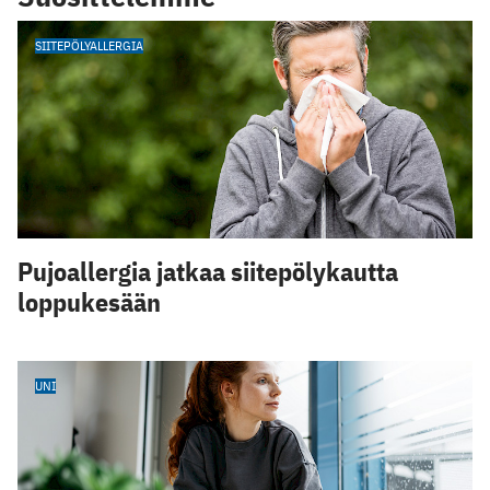
SIITEPÖLYALLERGIA
Pujoallergia jatkaa siitepölykautta
loppukesään
UNI