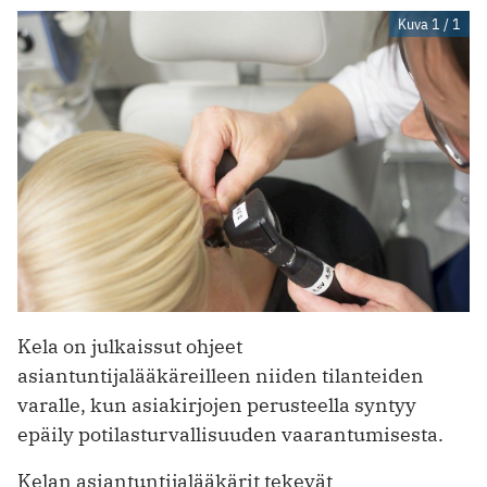
Kuva 1 / 1
Kela on julkaissut ohjeet
asiantuntijalääkäreilleen niiden tilanteiden
varalle, kun asiakirjojen perusteella syntyy
epäily potilasturvallisuuden vaarantumisesta.
Kelan asiantuntijalääkärit tekevät