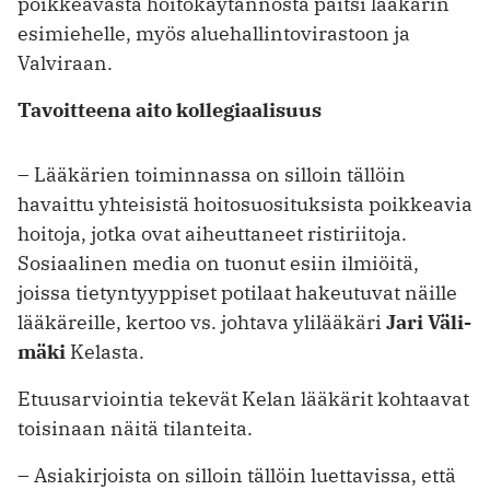
poikkeavasta hoitokäytännöstä paitsi lääkärin
esimiehelle, myös aluehallintovirastoon ja
Valviraan.
Tavoitteena aito kollegiaalisuus
– Lääkärien toiminnassa on silloin tällöin
havaittu yhteisistä hoitosuosituksista poikkeavia
hoitoja, jotka ovat aiheuttaneet ristiriitoja.
Sosiaalinen media on tuonut esiin ilmiöitä,
joissa tietyntyyppiset potilaat hakeutuvat näille
lääkäreille, kertoo vs. johtava ylilääkäri
Jari Väli­
mäki
Kelasta.
Etuusarviointia tekevät Kelan lääkärit kohtaavat
toisinaan näitä tilanteita.
– Asiakirjoista on silloin tällöin luettavissa, että