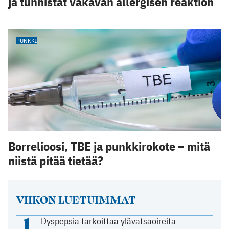
ja tunnistat vakavan allergisen reaktion
PUNKKI
Borrelioosi, TBE ja punkkirokote – mitä
niistä pitää tietää?
VIIKON LUETUIMMAT
1
Dyspepsia tarkoittaa ylävatsaoireita