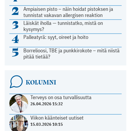
2
Ampiaisen pisto – näin hoidat pistoksen ja
tunnistat vakavan allergisen reaktion
3
Läiskät iholla — tunnistatko, mistä on
kysymys?
4
Palleatyrä: syyt, oireet ja hoito
5
Borrelioosi, TBE ja punkkirokote – mitä niistä
pitää tietää?
KOLUMNI
Terveys on osa turvallisuutta
26.04.2026 15:32
Viikon käänteiset uutiset
15.03.2026 10:15