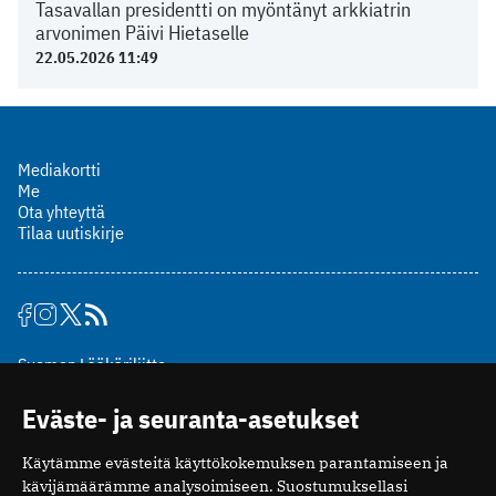
Tasavallan presidentti on myöntänyt arkkiatrin
arvonimen Päivi Hietaselle
22.05.2026 11:49
Mediakortti
Me
Ota yhteyttä
Tilaa uutiskirje
Suomen Lääkäriliitto
Mäkelänkatu 2, PL 49
Eväste- ja seuranta-asetukset
00510 Helsinki
puh. (09) 393 091
Käytämme evästeitä käyttökokemuksen parantamiseen ja
toimitus@potilaanlaakarilehti.fi
kävijämäärämme analysoimiseen. Suostumuksellasi