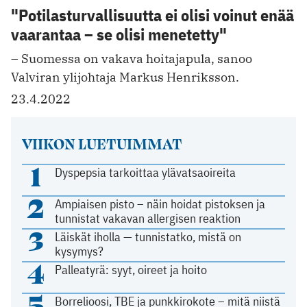
"Potilasturvallisuutta ei olisi voinut enää
vaarantaa – se olisi menetetty"
– Suomessa on vakava hoitajapula, sanoo
Valviran ylijohtaja Markus Henriksson.
23.4.2022
VIIKON LUETUIMMAT
1
Dyspepsia tarkoittaa ylävatsaoireita
2
Ampiaisen pisto – näin hoidat pistoksen ja
tunnistat vakavan allergisen reaktion
3
Läiskät iholla — tunnistatko, mistä on
kysymys?
4
Palleatyrä: syyt, oireet ja hoito
5
Borrelioosi, TBE ja punkkirokote – mitä niistä