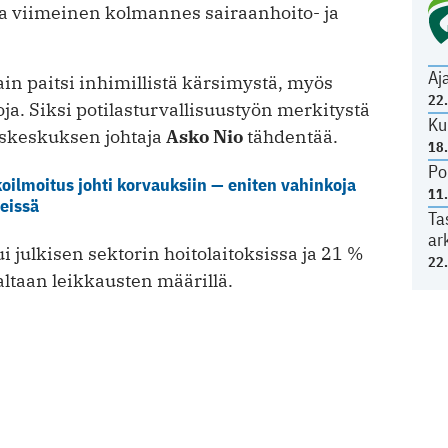
a viimeinen kolmannes sairaanhoito- ja
Aj
ain paitsi inhimillistä kärsimystä, myös
22
a. Siksi potilasturvallisuustyön merkitystä
Ku
tuskeskuksen johtaja
Asko Nio
tähdentää.
18
Po
ilmoitus johti korvauksiin­­­­ — eniten vahinkoja
11
eissä
Ta
ar
 julkisen sektorin hoitolaitoksissa ja 21 %
22
saltaan leikkausten määrillä.