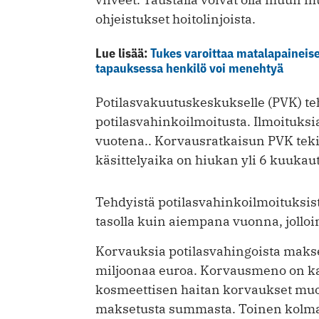
ohjeistukset hoitolinjoista.
Lue lisää:
Tukes varoittaa matalapaineis
tapauksessa henkilö voi menehtyä
Potilasvakuutuskeskukselle (PVK) te
potilasvahinkoilmoitusta. Ilmoituk
vuotena.. Korvausratkaisun PVK teki
käsittelyaika on hiukan yli 6 kuukaut
Tehdyistä potilasvahinkoilmoituksist
tasolla kuin aiempana vuonna, jolloi
Korvauksia potilasvahingoista maks
miljoonaa euroa. Korvausmeno on kas
kosmeettisen haitan korvaukset mu
maksetusta summasta. Toinen kolm