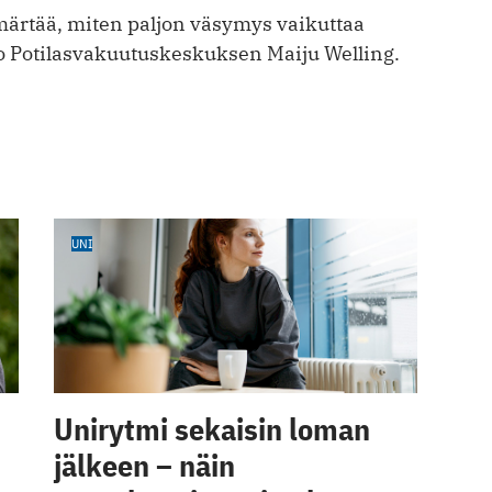
märtää, miten paljon väsymys vaikuttaa
o Potilasvakuutuskeskuksen Maiju Welling.
UNI
Unirytmi sekaisin loman
jälkeen – näin