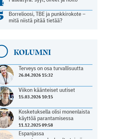
4
5
Borrelioosi, TBE ja punkkirokote –
mitä niistä pitää tietää?
KOLUMNI
Terveys on osa turvallisuutta
26.04.2026 15:32
Viikon käänteiset uutiset
15.03.2026 10:15
Kosketuksella olisi monenlaista
käyttöä parantamisessa
11.12.2025 09:58
Espanjassa