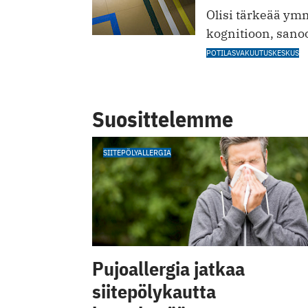
Olisi tärkeää ym
kognitioon, sano
POTILASVAKUUTUSKESKUS
Suosittelemme
SIITEPÖLYALLERGIA
Pujoallergia jatkaa
siitepölykautta