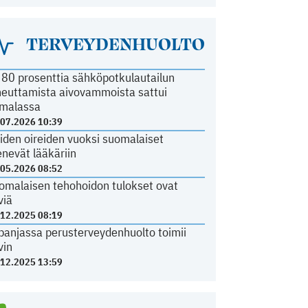
TERVEYDENHUOLTO
i 80 prosenttia sähköpotkulautailun
heuttamista aivovammoista sattui
malassa
.07.2026 10:39
iden oireiden vuoksi suomalaiset
nevät lääkäriin
.05.2026 08:52
omalaisen tehohoidon tulokset ovat
viä
.12.2025 08:19
panjassa perusterveydenhuolto toimii
vin
.12.2025 13:59