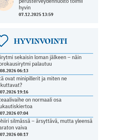
perusterveydenhuolto toimii
hyvin
07.12.2025 13:59
HYVINVOINTI
irytmi sekaisin loman jälkeen – näin
orokausirytmi palautuu
.08.2026 06:13
tä ovat minipillerit ja miten ne
ikuttavat?
.07.2026 19:16
teaalivaihe on normaali osa
ukautiskiertoa
.07.2026 07:04
ohiiri silmässä – ärsyttävä, mutta yleensä
araton vaiva
.07.2026 08:17