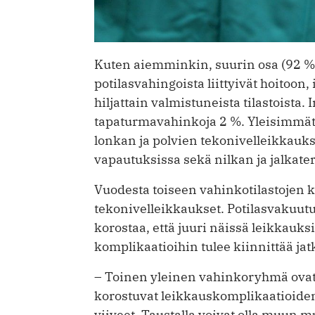
Kuten aiemminkin, suurin osa (92 %
potilasvahingoista liittyivät hoitoo
hiljattain valmistuneista tilastoista.
tapaturmavahinkoja 2 %. Yleisimmät 
lonkan ja polvien tekonivelleikkauk
vapautuksissa sekä nilkan ja jalkate
Vuodesta toiseen vahinkotilastojen k
tekonivelleikkaukset. Potilasvakuut
korostaa, että juuri näissä leikkauks
komplikaatioihin tulee kiinnittää jat
– Toinen yleinen vahinkoryhmä ovat s
korostuvat leikkauskomplikaatioiden
viiveet. Taustalla voivat olla muun mua