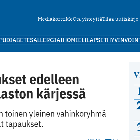
Mediakortti
Me
Ota yhteyttä
Tilaa uutiskirje
PU
DIABETES
ALLERGIA
IHO
MIELI
LAPSET
HYVINVOIN
V
kset edelleen
laston kärjessä
en toinen yleinen vahinkoryhmä
ät tapaukset.