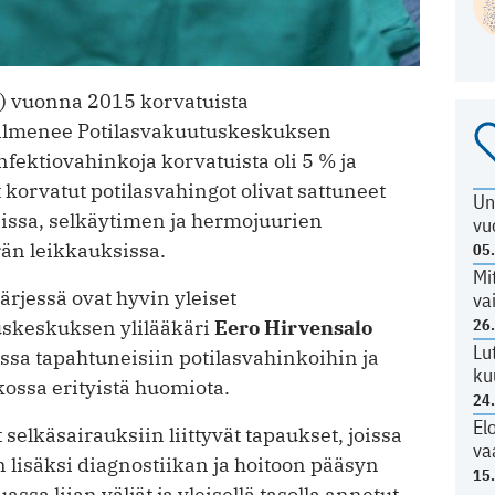
) vuonna 2015 korvatuista
n, ilmenee Potilasvakuutuskeskuksen
 Infektiovahinkoja korvatuista oli 5 % ja
korvatut potilasvahingot olivat sattuneet
Un
sissa, selkäytimen ja hermojuurien
vu
rän leikkauksissa.
05
Mi
ärjessä ovat hyvin yleiset
va
uskeskuksen ylilääkäri
Eero Hirvensalo
26
Lu
issa tapahtuneisiin potilasvahinkoihin ja
ku
kossa erityistä huomiota.
24
El
elkäsairauksiin liittyvät tapaukset, joissa
va
 lisäksi diagnostiikan ja hoitoon pääsyn
15
ssa liian väljät ja yleisellä tasolla annetut