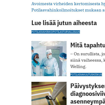
Avoimesta virheiden kertomisesta hyöt
Potilasvahinkoilmoitukset mukaan sa
Lue lisää jutun aiheesta
POTILASVAHINKO
POTILASTURVALLISUUS
Mitä tapahtu
– On surullista, 
siinä vaiheessa,
Welling.
POTILASVAKUUTUSKESKUS
Päivystykse
diagnoosivii
asenneympä