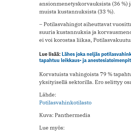
ansionmenetyskorvauksista (36 %) j
muista kustannuksista (33 %).
– Potilasvahingot aiheuttavat vuositt
suuria kustannuksia ja korvausmenoj
ei voi korostaa liikaa, Potilasvakuu
Lue lisää:
Lähes joka neljäs potilasvahinko
tapahtuu leikkaus- ja anestesiatoimenpit
Korvatuista vahingoista 79 % tapahtui
yksityisellä sektorilla. Ero selittyy o
Lähde:
Potilasvahinkotilasto
Kuva: Panthermedia
Lue myös: