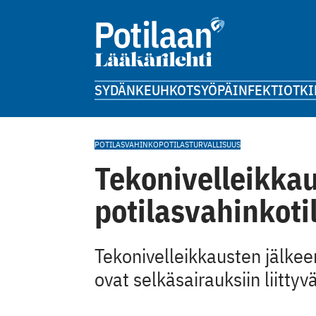
SYDÄN
KEUHKOT
SYÖPÄ
INFEKTIOT
KI
POTILASVAHINKO
POTILASTURVALLISUUS
Tekonivelleikkau
potilasvahinkoti
Tekonivelleikkausten jälke
ovat selkäsairauksiin liittyv