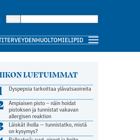
Hae
TI
TERVEYDENHUOLTO
MIELIPIDE
IIKON LUETUIMMAT
1
Dyspepsia tarkoittaa ylävatsaoireita
2
Ampiaisen pisto – näin hoidat
pistoksen ja tunnistat vakavan
allergisen reaktion
3
Läiskät iholla — tunnistatko, mistä
on kysymys?
Palleatyrä: syyt, oireet ja hoito