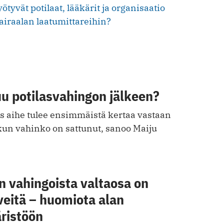
yvät potilaat, lääkärit ja organisaatio
iraalan laatumittareihin?
u potilasvahingon jälkeen?
jos aihe tulee ensimmäistä kertaa vastaan
 kun vahinko on sattunut, sanoo Maiju
n vahingoista valtaosa on
veitä – huomiota alan
ristöön