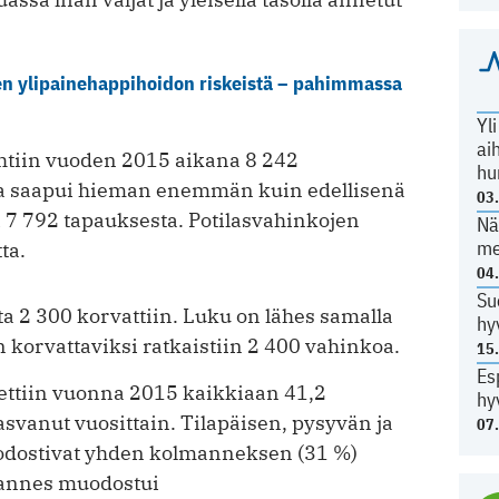
en ylipainehappihoidon riskeistä – pahimmassa
Yl
ai
htiin vuoden 2015 aikana 8 242
hu
sia saapui hieman enemmän kuin edellisenä
03
 7 792 tapauksesta. Potilasvahinkojen
Nä
me
ta.
04
Su
a 2 300 korvattiin. Luku on lähes samalla
hy
n korvattaviksi ratkaistiin 2 400 vahinkoa.
15
Es
ettiin vuonna 2015 kaikkiaan 41,2
hy
vanut vuosittain. Tilapäisen, pysyvän ja
07
odostivat yhden kolmanneksen (31 %)
annes muodostui