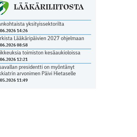
LÄÄKÄRILIITOSTA
ankohtaista yksityissektorilta
.06.2026 14:26
rkista Lääkäripäivien 2027 ohjelmaan
.06.2026 08:58
ikkeuksia toimiston kesäaukioloissa
.06.2026 12:21
savallan presidentti on myöntänyt
kkiatrin arvonimen Päivi Hietaselle
.05.2026 11:49