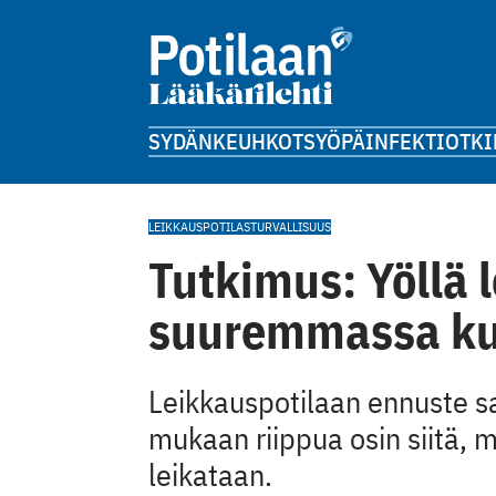
SYDÄN
KEUHKOT
SYÖPÄ
INFEKTIOT
KI
LEIKKAUS
POTILASTURVALLISUUS
Tutkimus: Yöllä 
suuremmassa ku
Leikkauspotilaan ennuste s
mukaan riippua osin siitä, 
leikataan.