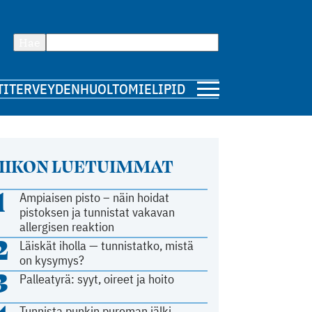
Hae
TI
TERVEYDENHUOLTO
MIELIPIDE
IIKON LUETUIMMAT
1
Ampiaisen pisto – näin hoidat
pistoksen ja tunnistat vakavan
allergisen reaktion
2
Läiskät iholla — tunnistatko, mistä
on kysymys?
3
Palleatyrä: syyt, oireet ja hoito
Tunnista punkin pureman jälki