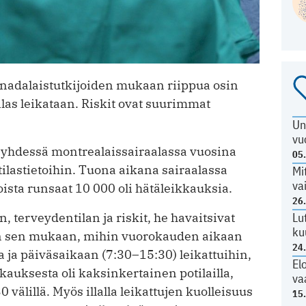
nadalaistutkijoiden mukaan riippua osin
las leikataan. Riskit ovat suurimmat
Un
vu
 yhdessä montrealaissairaalassa vuosina
05
ilastietoihin. Tuona aikana sairaalassa
Mi
va
oista runsaat 10 000 oli hätäleikkauksia.
26
, terveydentilan ja riskit, he havaitsivat
Lu
ku
an sen mukaan, mihin vuorokauden aikaan
24
la ja päiväsaikaan (7:30–15:30) leikattuihin,
El
kauksesta oli kaksinkertainen potilailla,
va
30 välillä. Myös illalla leikattujen kuolleisuus
15