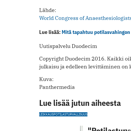
Lähde:
World Congress of Anaesthesiologist
Lue lisää:
Mitä tapahtuu potilasvahingon
Uutispalvelu Duodecim
Copyright Duodecim 2016. Kaikki oik
julkaisu ja edelleen levittäminen on k
Kuva:
Panthermedia
Lue lisää jutun aiheesta
LEIKKAUS
POTILASTURVALLISUUS
"Potilasturva