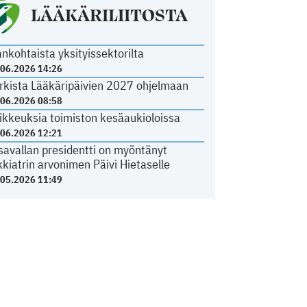
LÄÄKÄRILIITOSTA
ankohtaista yksityissektorilta
.06.2026 14:26
rkista Lääkäripäivien 2027 ohjelmaan
.06.2026 08:58
ikkeuksia toimiston kesäaukioloissa
.06.2026 12:21
savallan presidentti on myöntänyt
kkiatrin arvonimen Päivi Hietaselle
.05.2026 11:49