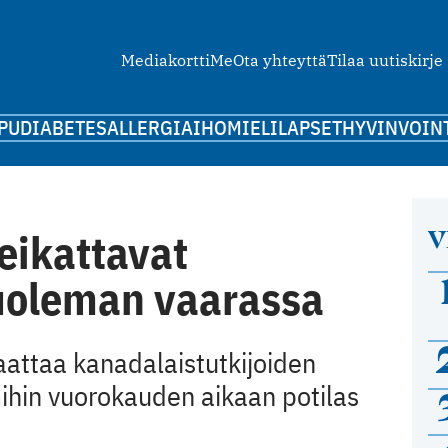
Mediakortti
Me
Ota yhteyttä
Tilaa uutiskirje
PU
DIABETES
ALLERGIA
IHO
MIELI
LAPSET
HYVINVOIN
V
leikattavat
oleman vaarassa
aattaa kanadalaistutkijoiden
mihin vuorokauden aikaan potilas