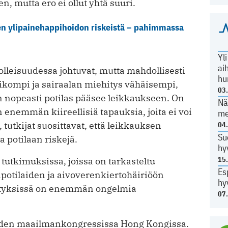
n, mutta ero ei ollut yhtä suuri.
en ylipainehappihoidon riskeistä – pahimmassa
Yl
ai
uolleisuudessa johtuvat, mutta mahdollisesti
hu
eikompi ja sairaalan miehitys vähäisempi,
03
n nopeasti potilas pääsee leikkaukseen. On
Nä
n enemmän kiireellisiä tapauksia, joita ei voi
me
tutkijat suosittavat, että leikkauksen
04
Su
 potilaan riskejä.
hy
15
utkimuksissa, joissa on tarkasteltu
Es
otilaiden ja aivoverenkiertohäiriöön
hy
ytyksissä on enemmän ongelmia
07
reiden maailmankongressissa Hong Kongissa.