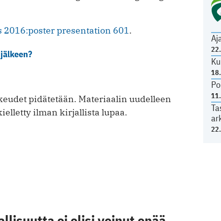
s 2016:poster presentation 601
.
Aj
22
 jälkeen?
Ku
18
Po
11
eudet pidätetään. Materiaalin uudelleen
Ta
ielletty ilman kirjallista lupaa.
ar
22
llisuutta ei olisi voinut enää