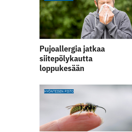
Pujoallergia jatkaa
siitepölykautta
loppukesään
HYÖNTEISEN PISTO