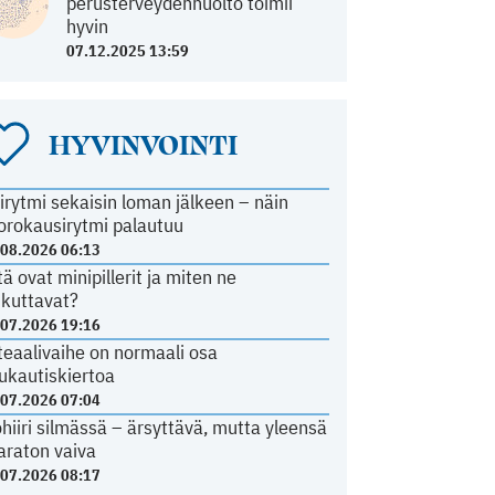
perusterveydenhuolto toimii
hyvin
07.12.2025 13:59
HYVINVOINTI
irytmi sekaisin loman jälkeen – näin
orokausirytmi palautuu
.08.2026 06:13
tä ovat minipillerit ja miten ne
ikuttavat?
.07.2026 19:16
teaalivaihe on normaali osa
ukautiskiertoa
.07.2026 07:04
ohiiri silmässä – ärsyttävä, mutta yleensä
araton vaiva
.07.2026 08:17