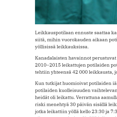
Leikkauspotilaan ennuste saattaa ka
siitä, mihin vuorokauden aikaan poti
yöllisissä leikkauksissa.
Kanadalaisten havainnot perustuvat
2010–2015 leikattujen potilaiden pot
tehtiin yhteensä 42 000 leikkausta, j
Kun tutkijat huomioivat potilaiden iän
potilaiden kuolleisuuden vaihtelev
heidät oli leikattu. Verrattuna aamul
riski menehtyä 30 päivän sisällä leik
jotka leikattiin yöllä kello 23:30 ja 7: