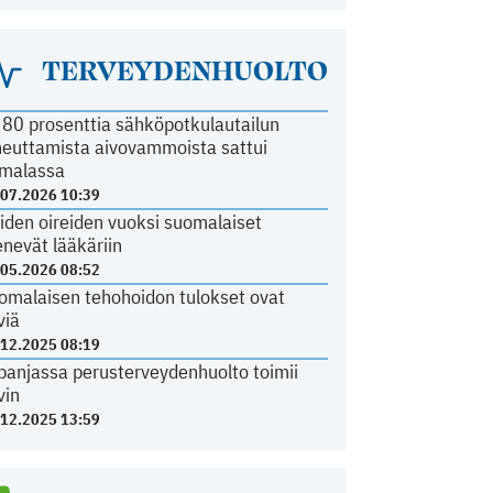
TERVEYDENHUOLTO
i 80 prosenttia sähköpotkulautailun
heuttamista aivovammoista sattui
malassa
.07.2026 10:39
iden oireiden vuoksi suomalaiset
nevät lääkäriin
.05.2026 08:52
omalaisen tehohoidon tulokset ovat
viä
.12.2025 08:19
panjassa perusterveydenhuolto toimii
vin
.12.2025 13:59