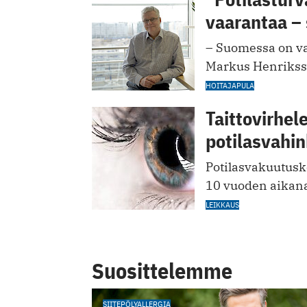
vaarantaa – 
– Suomessa on vak
Markus Henrikss
HOITAJAPULA
Taittovirhel
potilasvahin
Potilasvakuutusk
10 vuoden aikan
LEIKKAUS
Suosittelemme
SIITEPÖLYALLERGIA