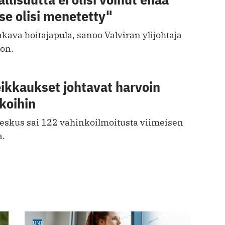
se olisi menetetty"
ava hoitajapula, sanoo Valviran ylijohtaja
on.
eikkaukset johtavat harvoin
koihin
eskus sai 122 vahinkoilmoitusta viimeisen
a.
UNI