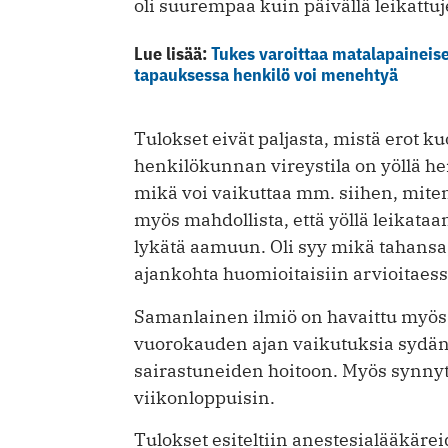
oli suurempaa kuin päivällä leikattuje
Lue lisää:
Tukes varoittaa matalapaineis
tapauksessa henkilö voi menehtyä
Tulokset eivät paljasta, mistä erot k
henkilökunnan vireystila on yöllä h
mikä voi vaikuttaa mm. siihen, mite
myös mahdollista, että yöllä leikataa
lykätä aamuun. Oli syy mikä tahansa, 
ajankohta huomioitaisiin arvioitaessa
Samanlainen ilmiö on havaittu myös t
vuorokauden ajan vaikutuksia sydänp
sairastuneiden hoitoon. Myös synn
viikonloppuisin.
Tulokset esiteltiin anestesialääkä