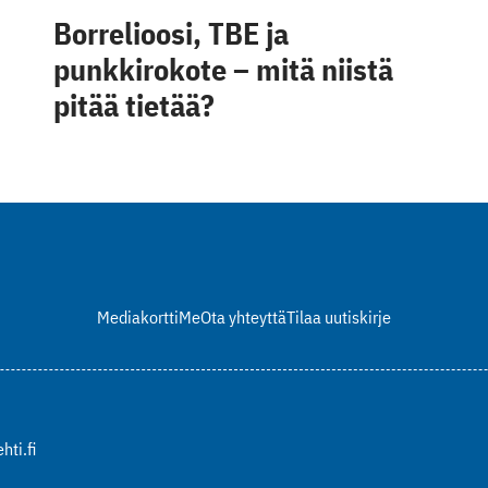
Borrelioosi, TBE ja
punkkirokote – mitä niistä
pitää tietää?
Mediakortti
Me
Ota yhteyttä
Tilaa uutiskirje
hti.fi