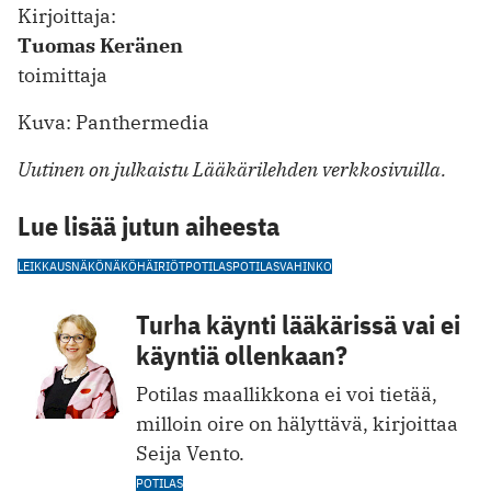
Kirjoittaja:
Tuomas Keränen
toimittaja
Kuva: Panthermedia
Uutinen on julkaistu Lääkärilehden verkkosivuilla.
Lue lisää jutun aiheesta
LEIKKAUS
NÄKÖ
NÄKÖHÄIRIÖT
POTILAS
POTILASVAHINKO
Turha käynti lääkärissä vai ei
käyntiä ollenkaan?
Potilas maallikkona ei voi tietää,
milloin oire on hälyttävä, kirjoittaa
Seija Vento.
POTILAS