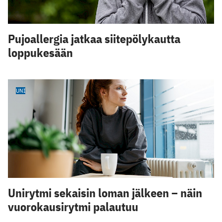
Pujoallergia jatkaa siitepölykautta
loppukesään
UNI
Unirytmi sekaisin loman jälkeen – näin
vuorokausirytmi palautuu