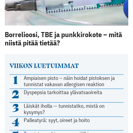
Borrelioosi, TBE ja punkkirokote – mitä
niistä pitää tietää?
VIIKON LUETUIMMAT
1
Ampiaisen pisto – näin hoidat pistoksen ja
tunnistat vakavan allergisen reaktion
2
Dyspepsia tarkoittaa ylävatsaoireita
3
Läiskät iholla — tunnistatko, mistä on
kysymys?
4
Palleatyrä: syyt, oireet ja hoito