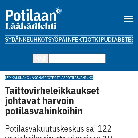
SYDÄN
KEUHKOT
SYÖPÄ
INFEKTIOT
KIPU
DIABETES
A
HAE
LEIKKAUS
NÄKÖ
NÄKÖHÄIRIÖT
POTILAS
POTILASVAHINKO
Taittovirheleikkaukset
johtavat harvoin
potilasvahinkoihin
Potilasvakuutuskeskus sai 122