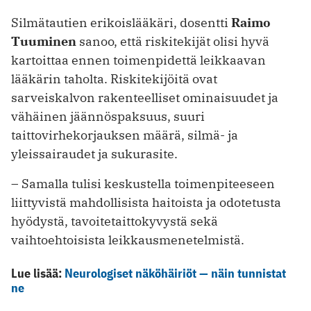
Silmätautien erikoislääkäri, dosentti
Raimo
Tuuminen
sanoo, että riskitekijät olisi hyvä
kartoittaa ennen toimenpidettä leikkaavan
lääkärin taholta. Riskitekijöitä ovat
sarveiskalvon rakenteelliset ominaisuudet ja
vähäinen jäännöspaksuus, suuri
taittovirhekorjauksen määrä, silmä- ja
yleissairaudet ja sukurasite.
– Samalla tulisi keskustella toimenpiteeseen
liittyvistä mahdollisista haitoista ja odotetusta
hyödystä, tavoitetaittokyvystä sekä
vaihtoehtoisista leikkausmenetelmistä.
Lue lisää:
Neurologiset näköhäiriöt — näin tunnistat
ne