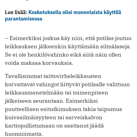
Lue lisää:
Kosketuksella olisi monenlaista käyttöä
parantamisessa
– Esimerkiksi joskus käy niin, että potilas joutuu
leikkauksen jälkeenkin käyttämään silmälaseja.
Se ei ole henkilövahinko eikä siitä näin ollen
voida maksaa korvauksia.
Tavallisimmat taittovirheleikkausten
korvattavat vahingot liittyvät potilaalle valittuun
leikkausmenetelmään tai toimenpiteen
jälkeiseen seurantaan. Esimerkiksi
puutteellisen esitutkimuksen takia taipumus
kuivasilmäisyyteen tai sarveiskalvon
kartiopullistumaan on saattanut jäädä
huomioimatta.