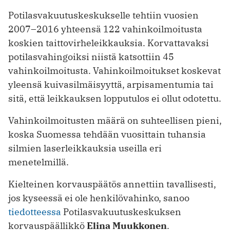
Potilasvakuutuskeskukselle tehtiin vuosien
2007–2016 yhteensä 122 vahinkoilmoitusta
koskien taittovirheleikkauksia. Korvattavaksi
potilasvahingoiksi niistä katsottiin 45
vahinkoilmoitusta. Vahinkoilmoitukset koskevat
yleensä kuivasilmäisyyttä, arpisamentumia tai
sitä, että leikkauksen lopputulos ei ollut odotettu.
Vahinkoilmoitusten määrä on suhteellisen pieni,
koska Suomessa tehdään vuosittain tuhansia
silmien laserleikkauksia useilla eri
menetelmillä.
Kielteinen korvauspäätös annettiin tavallisesti,
jos kyseessä ei ole henkilövahinko, sanoo
tiedotteessa
Potilasvakuutuskeskuksen
korvauspäällikkö
Elina Muukkonen
.