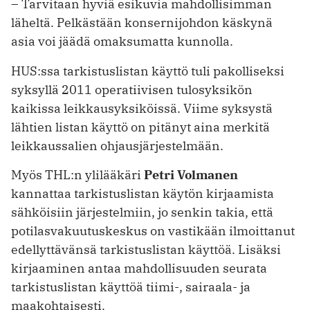
– Tarvitaan hyviä esikuvia mahdollisimman
läheltä. Pelkästään konsernijohdon käskynä
asia voi jäädä omaksumatta kunnolla.
HUS:ssa tarkistuslistan käyttö tuli ­pakolliseksi
syksyllä 2011 operatiivisen tulosyksikön
kaikissa leikkausyksiköissä. Viime syksystä
lähtien listan käyttö on pitänyt aina merkitä
leikkaussalien ohjausjärjestelmään.
Myös THL:n ylilääkäri
Petri Volmanen
kannattaa tarkistuslistan käytön kirjaamista
sähköisiin järjestelmiin, jo senkin takia, että
potilasvakuutuskeskus on vastikään ilmoittanut
edellyttävänsä tarkistuslistan käyttöä. Lisäksi
kirjaaminen antaa mahdollisuuden seurata
tarkistuslistan käyttöä tiimi-, sairaala- ja
maakohtaisesti.