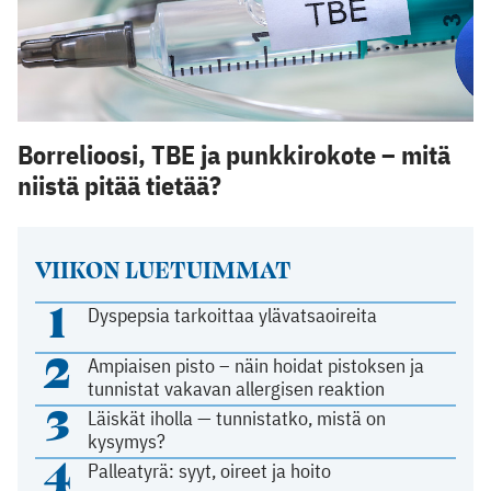
Borrelioosi, TBE ja punkkirokote – mitä
niistä pitää tietää?
VIIKON LUETUIMMAT
1
Dyspepsia tarkoittaa ylävatsaoireita
2
Ampiaisen pisto – näin hoidat pistoksen ja
tunnistat vakavan allergisen reaktion
3
Läiskät iholla — tunnistatko, mistä on
kysymys?
4
Palleatyrä: syyt, oireet ja hoito