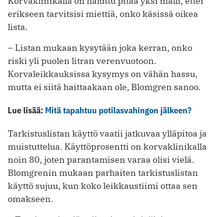
Korvaklinikalla on haluttu ­pitää yksi malli, ettei
erikseen tarvitsisi miettiä, onko käsissä oikea
lista.
– Listan mukaan kysytään joka kerran, onko
riski yli puolen litran verenvuotoon.
Korvaleikkauksissa kysymys on vähän hassu,
mutta ei siitä haittaakaan ole, Blomgren sanoo.
Lue lisää:
Mitä tapahtuu potilasvahingon jälkeen?
Tarkistuslistan käyttö vaatii jatkuvaa ylläpitoa ja
muistuttelua. Käyttö­prosentti on korvaklinikalla
noin 80, joten ­parantamisen varaa olisi vielä.
Blomgrenin mukaan parhaiten tarkistus­listan
käyttö sujuu, kun koko leikkaustiimi ­ottaa sen
omakseen.