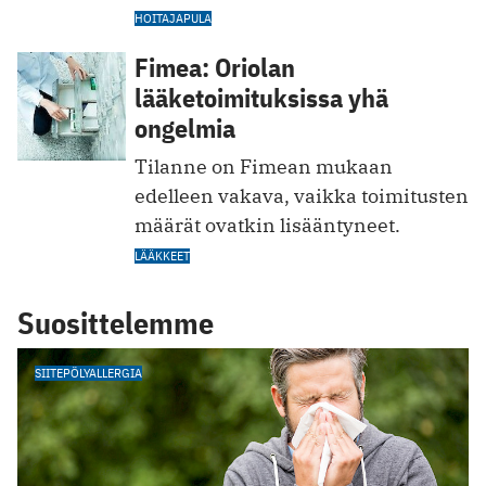
HOITAJAPULA
Fimea: Oriolan
lääketoimituksissa yhä
ongelmia
Tilanne on Fimean mukaan
edelleen vakava, vaikka toimitusten
määrät ovatkin lisääntyneet.
LÄÄKKEET
Suosittelemme
SIITEPÖLYALLERGIA