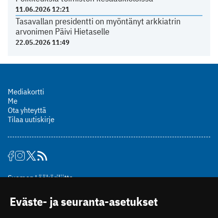
11.06.2026 12:21
Tasavallan presidentti on myöntänyt arkkiatrin
arvonimen Päivi Hietaselle
22.05.2026 11:49
Mediakortti
Me
Ota yhteyttä
Tilaa uutiskirje
Suomen Lääkäriliitto
Mäkelänkatu 2, PL 49
Eväste- ja seuranta-asetukset
00510 Helsinki
puh. (09) 393 091