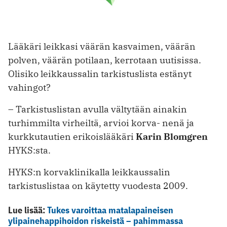
Lääkäri leikkasi väärän kasvaimen, väärän
polven, väärän potilaan, kerrotaan uutisissa.
Olisiko leikkaus­salin tarkistuslista estänyt
vahingot?
– Tarkistuslistan avulla vältytään ainakin
turhimmilta virheiltä, arvioi korva- nenä ja
kurkkutautien erikoislääkäri ­
Karin Blomgren
HYKS:sta.
HYKS:n korvaklinikalla leikkaussalin
tarkistuslistaa on käytetty vuodesta 2009.
Lue lisää:
Tukes varoittaa matalapaineisen
ylipainehappihoidon riskeistä – pahimmassa