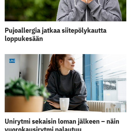
Pujoallergia jatkaa siitepölykautta
loppukesään
UNI
Unirytmi sekaisin loman jälkeen – näin
vuorokausirytmi palautuu