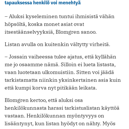
tapauksessa henkilö voi menehtyä
– Aluksi kyseleminen tuntui ihmisistä vähän
höpsöltä, koska monet asiat ovat
itsestäänselvyyksiä, Blomgren ­sanoo.
Listan avulla on kuitenkin vältytty virheitä.
– Jossain vaiheessa tulee ajatus, että kyllähän
me jo osaamme nämä. ­Silloin ei lueta listasta,
vaan luotetaan ulkomuistiin. Sitten voi jäädä
tarkistamatta niinkin yksinkertainen asia kuin
että kumpi korva nyt pitikään leikata.
Blomgren kertoo, että aluksi osa
henkilökunnasta harasi tarkistuslistan käyttöä
vastaan. Henkilökunnan myöntyvyys on
lisääntynyt, kun listan hyödyt on nähty. Myös