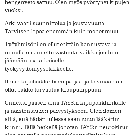
hengenveto sattuu. Olen myös pyörtynyt kipujen
vuoksi.
Arki vaatii suunnittelua ja joustavuutta.
Tarvitsen lepoa enemmän kuin monet muut.
Työyhteisöni on ollut erittäin kannustava ja
minulle on annettu vastuuta, vaikka jouduin
jäämään osa-aikaiselle
työkyvyttömyyseläkkeelle.
Ilman kipulääkkeitä en pärjää, ja toisinaan on
ollut pakko turvautua kipupumppuun.
Onneksi pääsen aina TAYS:n kipupoliklinikalle
ja naistentautien päivystykseen. Olen iloinen
siitä, että hädän tullessa saan tutun lääkärini
kiinni. Tällä hetkellä jonotan TAYS:n neurokirur-