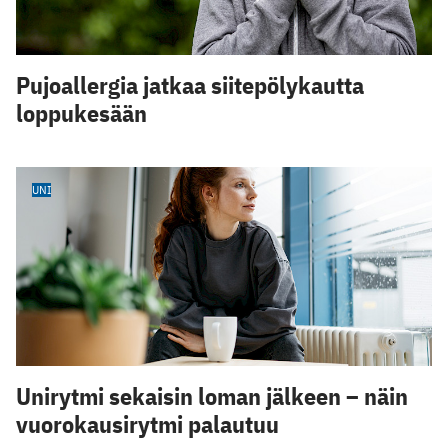
Pujoallergia jatkaa siitepölykautta
loppukesään
UNI
Unirytmi sekaisin loman jälkeen – näin
vuorokausirytmi palautuu