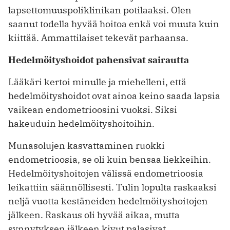
lapsettomuuspoliklinikan potilaaksi. Olen
saanut todella hyvää hoitoa enkä voi muuta kuin
kiittää. Ammattilaiset tekevät parhaansa.
Hedelmöityshoidot pahensivat sairautta
Lääkäri kertoi minulle ja miehelleni, että
hedelmöityshoidot ovat ainoa keino saada lapsia
vaikean endometrioosini vuoksi. Siksi
hakeuduin hedelmöityshoitoihin.
Munasolujen kasvattaminen ruokki
endometrioosia, se oli kuin bensaa liekkeihin.
Hedelmöityshoitojen välissä endometrioosia
leikattiin säännöllisesti. Tulin lopulta raskaaksi
neljä vuotta kestäneiden hedelmöityshoitojen
jälkeen. Raskaus oli hyvää aikaa, mutta
synnytyksen jälkeen kivut palasivat.