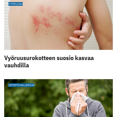
VYÖRUUSU
Vyöruusurokotteen suosio kasvaa
vauhdilla
SIITEPÖLYALLERGIA