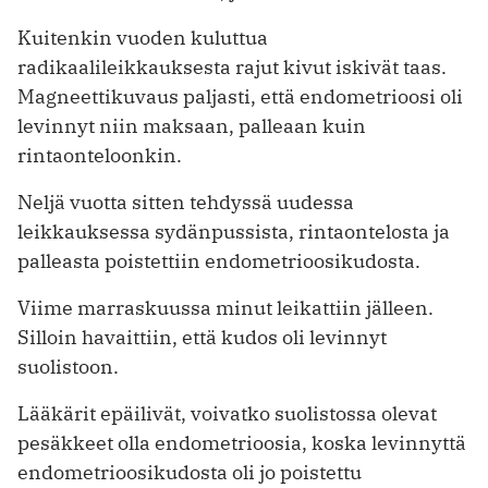
Kuitenkin vuoden kuluttua
radikaalileikkauksesta rajut kivut iskivät taas.
Magneettikuvaus paljasti, että endometrioosi oli
levinnyt niin maksaan, palleaan kuin
rintaonteloonkin.
Neljä vuotta sitten tehdyssä uudessa
leikkauksessa sydänpussista, rintaontelosta ja
palleasta poistettiin endo­met­rioo­si­kudosta.
Viime marraskuussa minut leikattiin jälleen.
Silloin havaittiin, että kudos oli levinnyt
suolistoon.
Lääkärit epäilivät, voivatko suolistossa olevat
pesäkkeet olla endometrioosia, koska levinnyttä
endometrioosikudosta oli jo poistettu