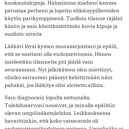
kuukautiskipuja. Halusimme mieheni kanssa
perustaa perheen ja lopetin ehkäisypillereiden
käytön parikymppisenä. Tuolloin tilanne räjähti
käsiin ja sain käsittämättömän kovia kipuja ja
suolisto-oireita.
Lääkäri löysi kystan munasarjoistani ja epäili,
että se saattaisi olla endometrioosia. Hänen
mielestään tilannetta piti jäädä vain
seuraamaan. Nyt jälkikäteen olen miettinyt,
olisiko sairauteni päässyt kehittymään näin
pahaksi, jos lääkitys olisi aloitettu silloin.
Sain diagnoosin lopulta sattumalta.
Tulehdusarvoni nousivat, ja minulla epäiltiin
olevan umpilisäketulehdus. Leikkauksessa
havaittiinkin, että koko vatsaontelo oli
endometrioosikudoksen peitossa. Umpilisäke ei