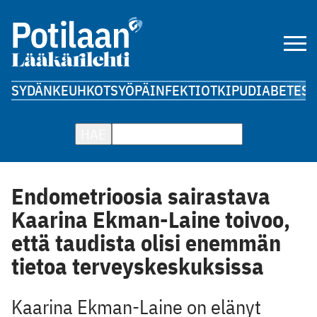
SYDÄN
KEUHKOT
SYÖPÄ
INFEKTIOT
KIPU
DIABETES
A
HAE
Endometrioosia sairastava
Kaarina Ekman-Laine toivoo,
että taudista olisi enemmän
tietoa terveyskeskuksissa
Kaarina Ekman-Laine on elänyt