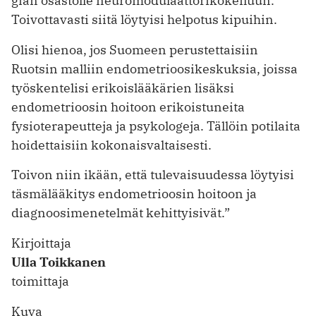
gian osastolle neuromodulaattorikokeiluun.
Toivottavasti siitä löytyisi helpotus kipuihin.
Olisi hienoa, jos Suomeen perustettaisiin
Ruotsin malliin endometrioosikeskuksia, joissa
työskentelisi erikoislääkärien lisäksi
endometrioosin hoitoon erikoistuneita
fysioterapeutteja ja psykologeja. Tällöin potilaita
hoidettaisiin kokonaisvaltaisesti.
Toivon niin ikään, että tulevaisuudessa löytyisi
täsmälääkitys endometrioosin hoitoon ja
diagnoosimenetelmät kehittyisivät.”
Kirjoittaja
Ulla Toikkanen
toimittaja
Kuva