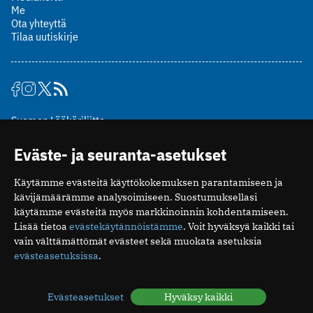
Me
Ota yhteyttä
Tilaa uutiskirje
Suomen Lääkäriliitto
Mäkelänkatu 2, PL 49
Eväste- ja seuranta-asetukset
00510 Helsinki
puh. (09) 393 091
Käytämme evästeitä käyttökokemuksen parantamiseen ja
toimitus@potilaanlaakarilehti.fi
kävijämäärämme analysoimiseen. Suostumuksellasi
käytämme evästeitä myös markkinoinnin kohdentamiseen.
ISSN 2323-9476
Lisää tietoa
evästekäytännöistämme
. Voit hyväksyä kaikki tai
vain välttämättömät evästeet sekä muokata asetuksia
evästeasetuksissa
.
Evästeasetukset
Hyväksy kaikki