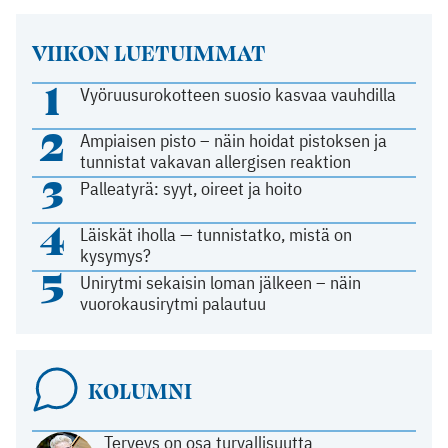
VIIKON LUETUIMMAT
1
Vyöruusurokotteen suosio kasvaa vauhdilla
2
Ampiaisen pisto – näin hoidat pistoksen ja
tunnistat vakavan allergisen reaktion
3
Palleatyrä: syyt, oireet ja hoito
4
Läiskät iholla — tunnistatko, mistä on
kysymys?
5
Unirytmi sekaisin loman jälkeen – näin
vuorokausirytmi palautuu
KOLUMNI
Terveys on osa turvallisuutta