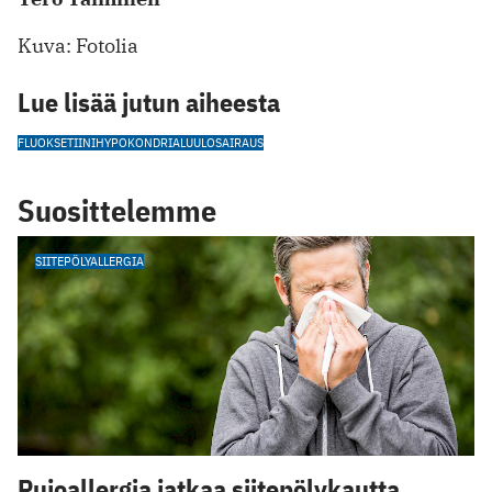
Kuva: Fotolia
Lue lisää jutun aiheesta
FLUOKSETIINI
HYPOKONDRIA
LUULOSAIRAUS
Suosittelemme
SIITEPÖLYALLERGIA
Pujoallergia jatkaa siitepölykautta