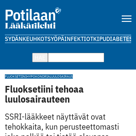
SYDÄN
KEUHKOT
SYÖPÄ
INFEKTIOT
KIPU
DIABETES
A
HAE
FLUOKSETIINI
HYPOKONDRIA
LUULOSAIRAUS
Fluoksetiini tehoaa
luulosairauteen
SSRI-lääkkeet näyttävät ovat
tehokkaita, kun perusteettomasti