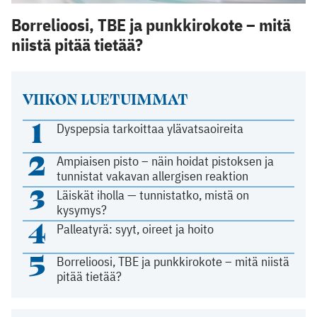
Borrelioosi, TBE ja punkkirokote – mitä
niistä pitää tietää?
VIIKON LUETUIMMAT
1
Dyspepsia tarkoittaa ylävatsaoireita
2
Ampiaisen pisto – näin hoidat pistoksen ja
tunnistat vakavan allergisen reaktion
3
Läiskät iholla — tunnistatko, mistä on
kysymys?
4
Palleatyrä: syyt, oireet ja hoito
5
Borrelioosi, TBE ja punkkirokote – mitä niistä
pitää tietää?