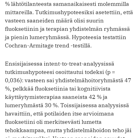
% lähtötilanteesta samanaikaisesti molemmilla
mittareilla. Tutkimushypoteesiksi asetettiin, että
vasteen saaneiden määrä olisi suurin
fluoksetiinin ja terapian yhdistelmän ryhmässä
ja pienin lume­ryhmässä. Hypoteesia testattiin
Cochran-­Armitage trend -testillä.
Ensisijaisessa intent-to-treat-analyysissä
tutkimushypoteesi osoittautui todeksi (p =
0,036): vasteen sai yhdistelmähoitoryhmästä 47
%, pelkkää fluoksetiinia tai kognitiivista
käyttäytymisterapiaa saaneista 42 % ja
lumeryhmästä 30 %. Toissijaisessa analyysissä
havaittiin, että potilaiden itse arvioimana
fluoksetiini oli merkitsevästi lumetta
tehokkaampaa, mutta yhdistelmähoidon teho jäi