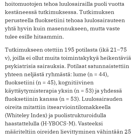
hoitomuotojen tehoa luulosairailla puoli vuotta
kestäneessä tutkimuksessa. Tutkimuksen
perusteella fluoksetiini tehoaa luulosairauteen
yhtä hyvin kuin masennukseen, mutta vaste
tulee esille hitaammin.
Tutkimukseen otettiin 195 potilasta (ikä 21–75
v), joilla ei ollut muita toimintakykyä heikentäviä
psykiatrisia sairauksia. Potilaat satunnaistettiin
yhteen neljästä ryhmästä: lume (n = 44),
fluoksetiini (n = 45), kognitiivinen
käyttäytymisterapia yksin (n = 53) ja yhdessä
fluoksetiinin kanssa (n = 53). Luulosairauden
oireita mitattiin itsearviointi­lomakkeella
(Whiteley Index) ja puolistrukturoidulla
haastattelulla (H-YBOCS-M). Vasteeksi
määriteltiin oireiden lievittyminen vähintään 25