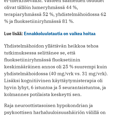
ei-merkitseväksi. Vasteen saaneiden osuudet
olivat tällöin lumeryhmässä 44 %,
terapiaryhmässä 52 %, yhdistelmähoidossa 62
% ja fluoksetiiniryhmässä 81 %.
Lue lisää:
Ennakkoluulotautia on vaikea hoitaa
Yhdistelmähoidon yllättävän heikkoa tehoa
tutkimuksessa selittänee se, että
fluoksetiiniryhmässä fluoksetiinin
keskimääräinen annos oli 25 % suurempi kuin
yhdistelmähoidossa (40 mg/vrk vs. 31 mg/vrk).
Lisäksi kognitiivinen käyttäytymisterapia oli
hyvin lyhyt, 6 istuntoa ja 5 seurantaistuntoa, ja
kolmannes potilaista keskeytti sen.
Raja neuroottistasoisen hypokondrian ja
psykoottisen harhaluuloisuushäiriön välillä on