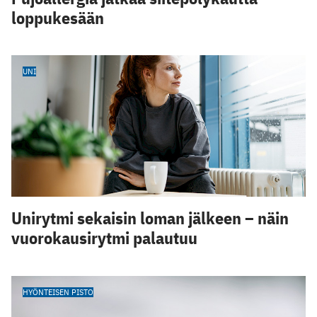
loppukesään
UNI
Unirytmi sekaisin loman jälkeen – näin
vuorokausirytmi palautuu
HYÖNTEISEN PISTO