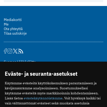
Mediakortti
Me
Ota yhteyttä
Tilaa uutiskirje
Suomen Lääkäriliitto
Mäkelänkatu 2, PL 49
Eväste- ja seuranta-asetukset
00510 Helsinki
puh. (09) 393 091
Käytämme evästeitä käyttökokemuksen parantamiseen ja
toimitus@potilaanlaakarilehti.fi
kävijämäärämme analysoimiseen. Suostumuksellasi
käytämme evästeitä myös markkinoinnin kohdentamiseen.
ISSN 2323-9476
Lisää tietoa
evästekäytännöistämme
. Voit hyväksyä kaikki tai
vain välttämättömät evästeet sekä muokata asetuksia