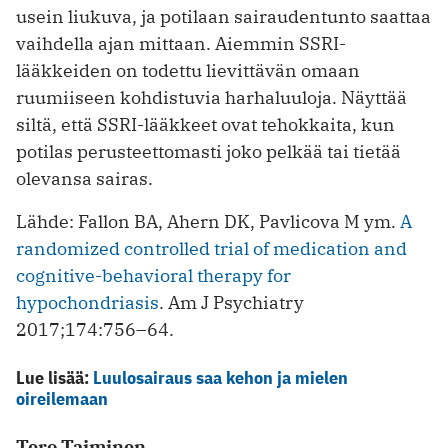
usein liukuva, ja potilaan sairaudentunto saattaa
vaihdella ajan mittaan. Aiemmin SSRI-
lääkkeiden on todettu lievittävän omaan
ruumiiseen kohdistuvia harhaluuloja. Näyttää
siltä, että SSRI-lääkkeet ovat tehokkaita, kun
potilas perusteettomasti joko pelkää tai tietää
olevansa sairas.
Lähde: Fallon BA, Ahern DK, Pavlicova M ym.
A
randomized controlled trial of medication and
cognitive-behavioral therapy for
hypochondriasis
. Am J Psychiatry
2017;174:756–64.
Lue lisää:
Luulosairaus saa kehon ja mielen
oireilemaan
Tero Taiminen