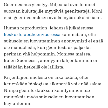
Geenitestaus yleistyy. Miljoonat ovat tehneet
suoraan kuluttajille myytäviä geenitestejä. Moni
etsii geenitestauksen avulla myös sukulaisiaan.
Human reproduction -lehdessä julkaistussa
keskustelupuheenvuorossa
summataan, että
sukusolujen luovuttaminen anonyymisti ei enää
ole mahdollista, kun geenitestaus paljastaa
perimän yhä helpommin. Monissa maissa,
kuten Suomessa, anonyymi lahjoittaminen ei
tälläkään hetkellä ole laillista.
Kirjoittajien mielestä on aika todeta, ettei
kenenkään biologista alkuperää voi enää salata.
Niinpä geenitestauksen kehittyminen tuo
muutoksia myös sukusolujen luovuttamisen
käytäntöihin.