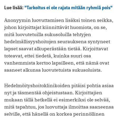
Lue lisää:
"Tarkoitus ei ole rajata mitään ryhmiä pois"
Anonyymin luovuttamisen lisäksi toinen seikka,
johon kirjoittajat kiinnittävät huomiota, on se,
mitä luovutetuilla sukusoluilla tehtyjen
hedelmällisyyshoitojen seurauksena syntyneet
lapset saavat alkuperästään tietää. Kirjoittavat
toteavat, ettei tiedetä, kuinka suuri osa
vanhemmista kertoo lapsilleen, että nämä ovat
saaneet alkunsa luovutetuista sukusoluista.
Hedelmöityshoitoklinikoiden pitäisi pohtia asiaa
nyt ja täsmentää ohjeistustaan. Kirjoittajien
mukaan tällä hetkellä ei esimerkiksi ole selvää,
mitä tapahtuu, jos luovuttaja ilmoittaa saaneensa
selville, että hänellä on korkea perinnöllinen