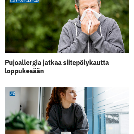
SIITEPÖLYALLERGIA
Pujoallergia jatkaa siitepölykautta
loppukesään
UNI