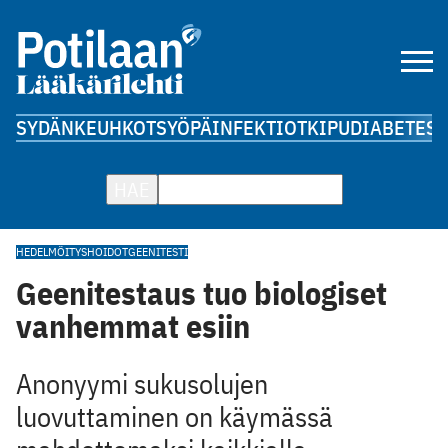
SYDÄN
KEUHKOT
SYÖPÄ
INFEKTIOT
KIPU
DIABETES
A
HAE
HEDELMÖITYSHOIDOT
GEENITESTI
Geenitestaus tuo biologiset
vanhemmat esiin
Anonyymi sukusolujen
luovuttaminen on käymässä