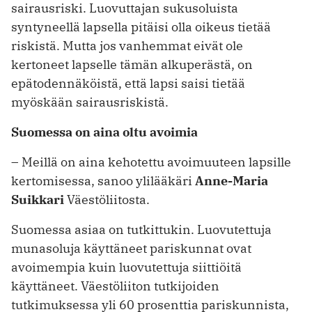
sairausriski. Luovuttajan sukusoluista
syntyneellä lapsella pitäisi olla oikeus tietää
riskistä. Mutta jos vanhemmat eivät ole
kertoneet lapselle tämän alkuperästä, on
epätodennäköistä, että lapsi saisi tietää
myöskään sairausriskistä.
Suomessa on aina oltu avoimia
– Meillä on aina kehotettu avoimuuteen lapsille
kertomisessa, sanoo ylilääkäri
Anne-Maria
Suikkari
Väestöliitosta.
Suomessa asiaa on tutkittukin. Luovutettuja
munasoluja käyttäneet pariskunnat ovat
avoimempia kuin luovutettuja siittiöitä
käyttäneet. Väestöliiton tutkijoiden
tutkimuksessa yli 60 prosenttia pariskunnista,