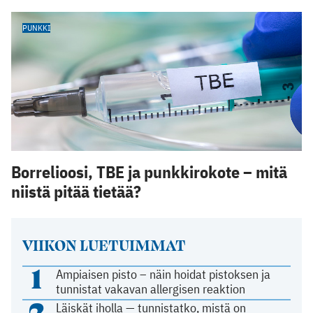
PUNKKI
Borrelioosi, TBE ja punkkirokote – mitä
niistä pitää tietää?
VIIKON LUETUIMMAT
1
Ampiaisen pisto – näin hoidat pistoksen ja
tunnistat vakavan allergisen reaktion
2
Läiskät iholla — tunnistatko, mistä on