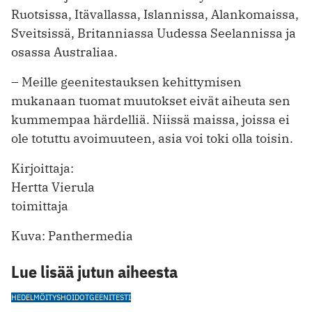
Ruotsissa, Itävallassa, Islannissa, Alankomaissa,
Sveitsissä, Britanniassa Uudessa Seelannissa ja
osassa Australiaa.
– Meille geenitestauksen kehittymisen
mukanaan tuomat muutokset eivät aiheuta sen
kummempaa härdelliä. Niissä maissa, joissa ei
ole totuttu avoimuuteen, asia voi toki olla toisin.
Kirjoittaja:
Hertta Vierula
toimittaja
Kuva: Panthermedia
Lue lisää jutun aiheesta
HEDELMÖITYSHOIDOT
GEENITESTI