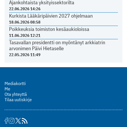
Ajankohtaista yksityissektorilta
22.06.2026 14:26
Kurkista Lääkäripäivien 2027 ohjelmaan
18.06.2026 08:58
Poikkeuksia toimiston kesäaukioloissa
11.06.2026 12:21
Tasavallan presidentti on myöntänyt arkkiatrin
arvonimen Päivi Hietaselle
22.05.2026 11:49
Mediakortti
Me
Ota yhteyttä
Tilaa uutiskirje