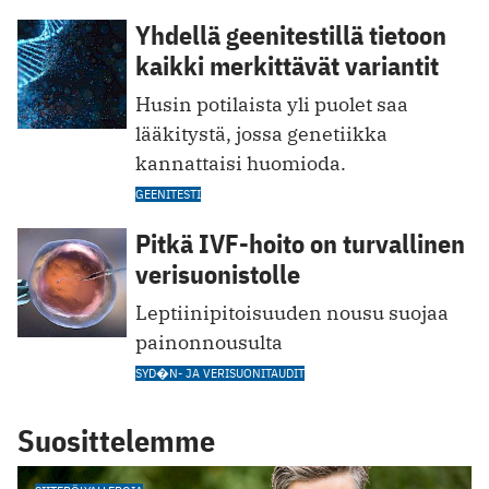
Yhdellä geenitestillä tietoon
kaikki merkittävät variantit
Husin potilaista yli puolet saa
lääkitystä, jossa genetiikka
kannattaisi huomioda.
GEENITESTI
Pitkä IVF-hoito on turvallinen
verisuonistolle
Leptiinipitoisuuden nousu suojaa
painonnousulta
SYD�N- JA VERISUONITAUDIT
Suosittelemme