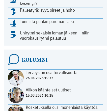
kysymys?
3
Palleatyrä: syyt, oireet ja hoito
4
Tunnista punkin pureman jälki
5
Unirytmi sekaisin loman jälkeen – näin
vuorokausirytmi palautuu
KOLUMNI
Terveys on osa turvallisuutta
26.04.2026 15:32
Viikon käänteiset uutiset
15.03.2026 10:15
Kosketuksella olisi monenlaista käyttöä