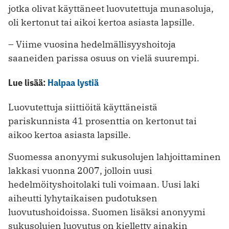
jotka olivat käyttäneet luovutettuja munasoluja,
oli kertonut tai aikoi kertoa asiasta lapsille.
– Viime vuosina hedelmällisyyshoitoja
saaneiden parissa osuus on vielä suurempi.
Lue lisää:
Halpaa lystiä
Luovutettuja siittiöitä käyttäneistä
pariskunnista 41 prosenttia on kertonut tai
aikoo kertoa asiasta lapsille.
Suomessa anonyymi sukusolujen lahjoittaminen
lakkasi vuonna 2007, jolloin uusi
hedelmöityshoitolaki tuli voimaan. Uusi laki
aiheutti lyhytaikaisen pudotuksen
luovutushoidoissa. Suomen lisäksi anonyymi
sukusolujen luovutus on kielletty ainakin