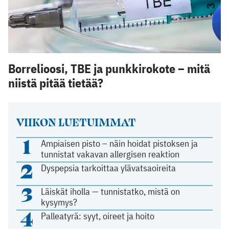
Borrelioosi, TBE ja punkkirokote – mitä
niistä pitää tietää?
VIIKON LUETUIMMAT
1
Ampiaisen pisto – näin hoidat pistoksen ja
tunnistat vakavan allergisen reaktion
2
Dyspepsia tarkoittaa ylävatsaoireita
3
Läiskät iholla — tunnistatko, mistä on
kysymys?
4
Palleatyrä: syyt, oireet ja hoito