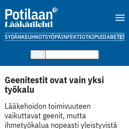
SYDÄN
KEUHKOT
SYÖPÄ
INFEKTIOT
KIPU
DIABETES
A
HAE
Geenitestit ovat vain yksi
työkalu
Lääkehoidon toimivuuteen
vaikuttavat geenit, mutta
ihmetyökalua nopeasti ­yleistyvistä