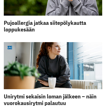
Pujoallergia jatkaa siitepölykautta
loppukesään
UNI
Unirytmi sekaisin loman jälkeen – näin
vuorokausirytmi palautuu