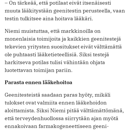
– On tärkeää, että potilaat eivät itsenäisesti
muuta lääkitystään geenitestin perusteella, vaan
testin tulkitsee aina hoitava lääkäri.
Niemi muistuttaa, että markkinoilla on
monenlaisia toimijoita ja kaikkien geenitestejä
tekevien yritysten suositukset eivät välttämättä
ole puhtaasti lääketieteellisiä. Siksi testejä
harkitseva potilas tulisi vähintään ohjata
luotettavan toimijan pariin.
Parasta ennen lääkehoitoa
Geenitesteistä saadaan paras hyöty, ­mikäli
tulokset ovat valmiita ennen lääkehoidon
aloittamista. Siksi Niemi ­pitää välttämättömänä,
että terveydenhuollossa siirrytään ajan myötä
ennakoivaan farmakogeneettiseen geeni­