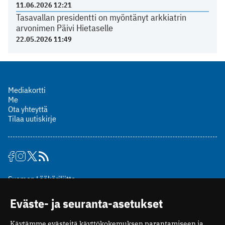
11.06.2026 12:21
Tasavallan presidentti on myöntänyt arkkiatrin
arvonimen Päivi Hietaselle
22.05.2026 11:49
Mediakortti
Me
Ota yhteyttä
Tilaa uutiskirje
Suomen Lääkäriliitto
Mäkelänkatu 2, PL 49
Eväste- ja seuranta-asetukset
00510 Helsinki
puh. (09) 393 091
Käytämme evästeitä käyttökokemuksen parantamiseen ja