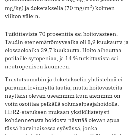
2
mg/kg) ja doketakselia (70 mg/m
) kolmen
viikon välein.
Tutkittavista 70 prosenttia sai hoitovasteen.
Taudin etenemättömyysaika oli 8,9 kuukautta ja
elossaoloaika 39,7 kuukautta. Hoito aiheuttaa
potilaille sytopeniaa, ja 14 % tutkittavista sai
neutropenisen kuumeen.
Trastutsumabin ja doketakselin yhdistelmä ei
paranna levinnyttä tautia, mutta hoitovasteita
näyttäisi olevan useammin kuin aiemmin on
voitu ­osoittaa pelkällä solunsalpaajahoidolla.
HER2-statuksen mukaan yksilöllistetysti
kohdennetusta hoidosta näyttää olevan apua
tässä harvinaisessa syövässä, jonka