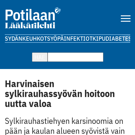
SYDÄN
KEUHKOT
SYÖPÄ
INFEKTIOT
KIPU
DIABETES
A
HAE
Harvinaisen
sylkirauhassyövän hoitoon
uutta valoa
Sylkirauhastiehyen karsinoomia on
pään ja kaulan alueen syövistä vain