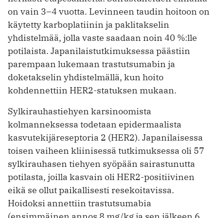
on vain 3–4 vuotta. Levinneen taudin hoitoon on
käytetty karboplatiinin ja paklitakselin
yhdistelmää, jolla vaste saadaan noin 40 %:lle
potilaista. Japanilaistutkimuksessa päästiin
parempaan lukemaan trastu­tsumabin ja
doketakselin ­yhdistelmällä, kun hoito
kohdennettiin HER2-statuksen mukaan.
Sylkirauhastiehyen karsinoomista
kolmanneksessa todetaan epidermaalista
kasvutekijäreseptoria 2 (HER2). Japa­nilaisessa
toisen vaiheen kliinisessä tutkimuksessa oli 57
sylkirauhasen tiehyen syöpään sairastunutta
potilasta, joilla kasvain oli HER2-positiivinen
eikä se ollut paikallisesti resekoitavissa.
Hoidoksi annettiin trastutsumabia
(ensimmäinen annos 8 mg/kg ja sen jälkeen 6