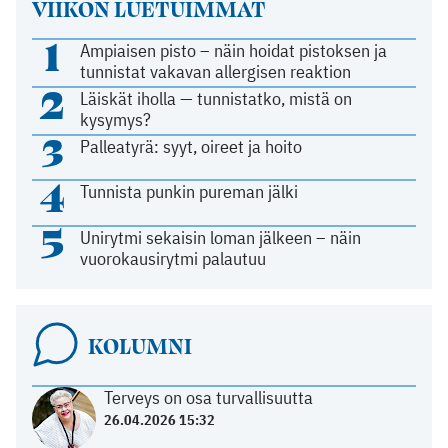
VIIKON LUETUIMMAT
1
Ampiaisen pisto – näin hoidat pistoksen ja
tunnistat vakavan allergisen reaktion
2
Läiskät iholla — tunnistatko, mistä on
kysymys?
3
Palleatyrä: syyt, oireet ja hoito
4
Tunnista punkin pureman jälki
5
Unirytmi sekaisin loman jälkeen – näin
vuorokausirytmi palautuu
KOLUMNI
Terveys on osa turvallisuutta
26.04.2026 15:32