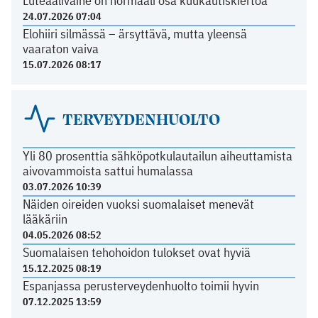
Luteaalivaihe on normaali osa kuukautiskiertoa
24.07.2026 07:04
Elohiiri silmässä – ärsyttävä, mutta yleensä
vaaraton vaiva
15.07.2026 08:17
TERVEYDENHUOLTO
Yli 80 prosenttia sähköpotkulautailun aiheuttamista
aivovammoista sattui humalassa
03.07.2026 10:39
Näiden oireiden vuoksi suomalaiset menevät
lääkäriin
04.05.2026 08:52
Suomalaisen tehohoidon tulokset ovat hyviä
15.12.2025 08:19
Espanjassa perusterveydenhuolto toimii hyvin
07.12.2025 13:59