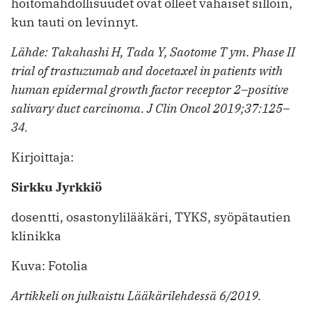
hoitomahdollisuudet ovat olleet vähäiset silloin,
kun tauti on levinnyt.
Lähde: Takahashi H, Tada Y, Saotome T ym. Phase II
trial of ­trastuzumab and docetaxel in patients with
human epidermal growth factor receptor 2–positive
salivary duct carcinoma. J Clin Oncol 2019;37:125–
34.
Kirjoittaja:
Sirkku Jyrkkiö
dosentti, osastonylilääkäri, TYKS, syöpätautien
klinikka
Kuva: Fotolia
Artikkeli on julkaistu Lääkärilehdessä 6/2019.