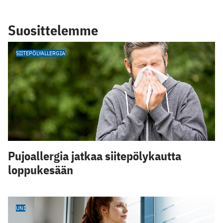
Suosittelemme
SIITEPÖLYALLERGIA
Pujoallergia jatkaa siitepölykautta
loppukesään
UNI