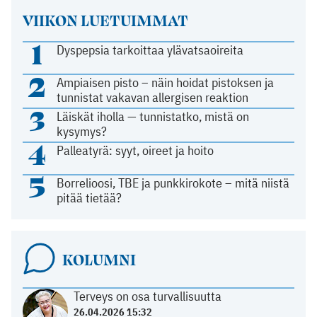
VIIKON LUETUIMMAT
1
Dyspepsia tarkoittaa ylävatsaoireita
2
Ampiaisen pisto – näin hoidat pistoksen ja
tunnistat vakavan allergisen reaktion
3
Läiskät iholla — tunnistatko, mistä on
kysymys?
4
Palleatyrä: syyt, oireet ja hoito
5
Borrelioosi, TBE ja punkkirokote – mitä niistä
pitää tietää?
KOLUMNI
Terveys on osa turvallisuutta
26.04.2026 15:32