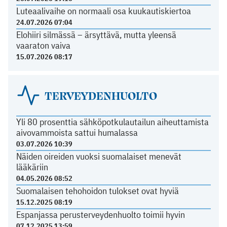
Luteaalivaihe on normaali osa kuukautiskiertoa
24.07.2026 07:04
Elohiiri silmässä – ärsyttävä, mutta yleensä
vaaraton vaiva
15.07.2026 08:17
TERVEYDENHUOLTO
Yli 80 prosenttia sähköpotkulautailun aiheuttamista
aivovammoista sattui humalassa
03.07.2026 10:39
Näiden oireiden vuoksi suomalaiset menevät
lääkäriin
04.05.2026 08:52
Suomalaisen tehohoidon tulokset ovat hyviä
15.12.2025 08:19
Espanjassa perusterveydenhuolto toimii hyvin
07.12.2025 13:59