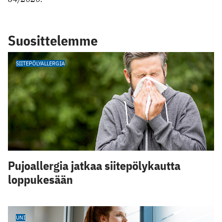
Suosittelemme
SIITEPÖLYALLERGIA
Pujoallergia jatkaa siitepölykautta
loppukesään
UNI