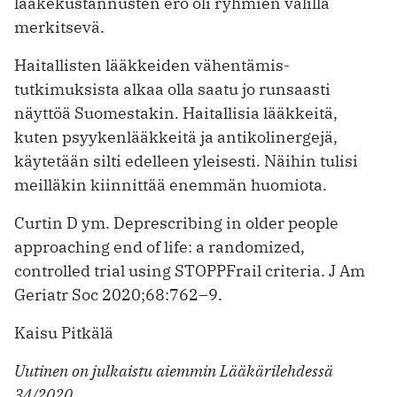
lääkekustannusten ero oli ryhmien välillä
merkitsevä.
Haitallisten lääkkeiden vähentämis­
tutkimuksista alkaa olla saatu jo runsaasti
näyttöä Suomestakin. Haitallisia lääkkeitä,
kuten psyykenlääkkeitä ja antikolinergejä,
käytetään silti edelleen yleisesti. Näihin tulisi
meilläkin kiinnittää enemmän huomiota.
Curtin D ym. Deprescribing in older people
approaching end of life: a randomized,
controlled trial using STOPPFrail criteria. J Am
Geriatr Soc 2020;68:762–9.
Kaisu Pitkälä
Uutinen on julkaistu aiemmin Lääkärilehdessä
34/2020.