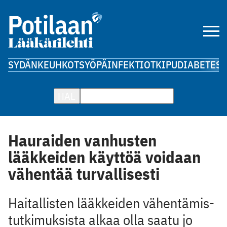
SYDÄN
KEUHKOT
SYÖPÄ
INFEKTIOT
KIPU
DIABETES
A
HAE
Hauraiden vanhusten
lääkkeiden käyttöä voidaan
vähentää turvallisesti
Haitallisten lääkkeiden vähentämis­
tutkimuksista alkaa olla saatu jo