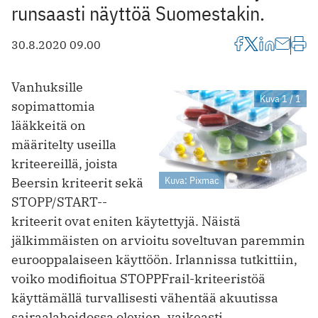
runsaasti näyttöä Suomestakin.
30.8.2020 09.00
Vanhuksille
Kuva 1 / 1
sopimattomia
lääkkeitä on
määritelty useilla
kriteereillä, joista
Kuva: Pixmac
Beersin kriteerit sekä
STOPP/START-­
kriteerit ovat eniten käytettyjä. Näistä
jälkimmäisten on arvioitu soveltuvan paremmin
eurooppalaiseen käyttöön. Irlannissa tutkittiin,
voiko modifioitua STOPPFrail-kriteeristöä
käyttämällä turvallisesti vähentää akuutissa
sairaalahoidossa olevien, vaikeasti