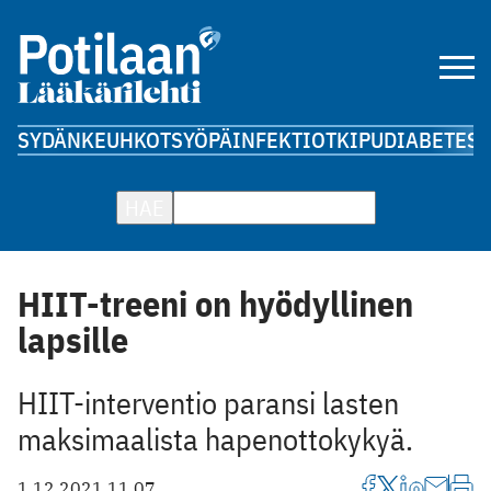
SYDÄN
KEUHKOT
SYÖPÄ
INFEKTIOT
KIPU
DIABETES
A
HAE
HIIT-treeni on hyödyllinen
lapsille
HIIT-interventio paransi lasten
maksimaalista hapenottokykyä.
1.12.2021 11.07