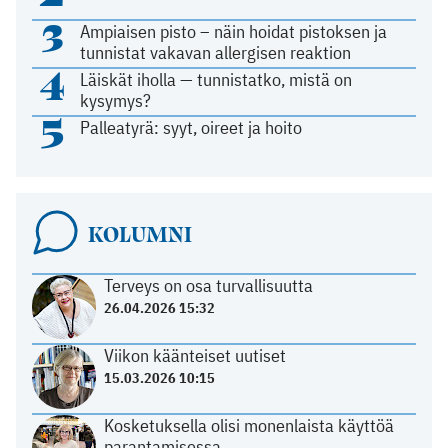
3
Ampiaisen pisto – näin hoidat pistoksen ja
tunnistat vakavan allergisen reaktion
4
Läiskät iholla — tunnistatko, mistä on
kysymys?
5
Palleatyrä: syyt, oireet ja hoito
KOLUMNI
Terveys on osa turvallisuutta
26.04.2026 15:32
Viikon käänteiset uutiset
15.03.2026 10:15
Kosketuksella olisi monenlaista käyttöä
parantamisessa