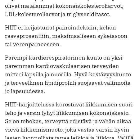
olivat matalammat kokonaiskolesteroliarvot,
LDL-kolesteroliarvot ja triglyseriditasot.
HIIT ei heijastunut painoindeksiin, kehon
rasvaprosenttiin, maksimaaliseen syketasoon
tai verenpaineeseen.
Parempi kardiorespiratorinen kunto on yksi
paremman kardiovaskulaarisen terveyden
mittari lapsilla ja nuorilla. Hyvä kestävyyskunto
ja terveellinen lipidiprofiili suojaavat valtimoita
jo lapsuudessa.
HIIT-harjoittelussa korostuvat liikkumisen suuri
teho ja varsin lyhyt liikkumisen kokonaiskesto.
Se on tehokas, terveyttä edistävä ja vähän aikaa
vievä liikkumismuoto, joka vastaa varsin hyvin
lasten luonnollista tapaa leikkiä ja liikkua. Välillä