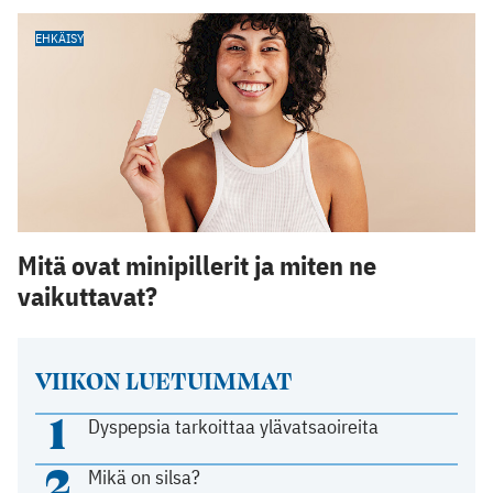
EHKÄISY
Mitä ovat minipillerit ja miten ne
vaikuttavat?
VIIKON LUETUIMMAT
1
Dyspepsia tarkoittaa ylävatsaoireita
2
Mikä on silsa?