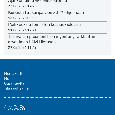
Ajankohtaista yksityissektorilta
22.06.2026 14:26
Kurkista Lääkäripäivien 2027 ohjelmaan
18.06.2026 08:58
Poikkeuksia toimiston kesäaukioloissa
11.06.2026 12:21
Tasavallan presidentti on myöntänyt arkkiatrin
arvonimen Päivi Hietaselle
22.05.2026 11:49
Mediakortti
Me
Ota yhteyttä
Tilaa uutiskirje