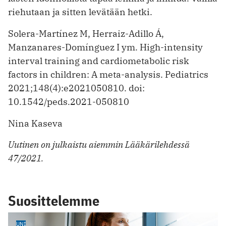
riehutaan ja sitten levätään hetki.
Solera-Martínez M, Herraiz-Adillo Á,
Manzanares-Domínguez I ym. High-intensity
interval training and cardiometabolic risk
factors in children: A meta-analysis. Pediatrics
2021;148(4):e2021050810. doi:
10.1542/peds.2021-050810
Nina Kaseva
Uutinen on julkaistu aiemmin Lääkärilehdessä
47/2021.
Suosittelemme
UNI