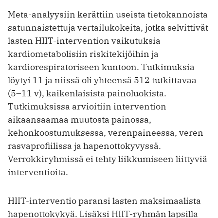
Meta-analyysiin kerättiin useista tietokannoista
satunnaistettuja vertailukokeita, jotka selvittivät
lasten HIIT-intervention vaikutuksia
kardiometabolisiin riskitekijöihin ja
kardiorespiratoriseen kuntoon. Tutkimuksia
löytyi 11 ja niissä oli yhteensä 512 tutkittavaa
(5–11 v), kaikenlaisista painoluokista.
Tutkimuksissa arvioitiin intervention
aikaansaamaa muutosta painossa,
kehonkoostumuksessa, verenpaineessa, veren
rasvaprofiilissa ja hapenottokyvyssä.
Verrokkiryhmissä ei tehty liikkumiseen liittyviä
interventioita.
HIIT-interventio paransi lasten maksimaalista
hapenottokykyä. Lisäksi HIIT-ryhmän lapsilla