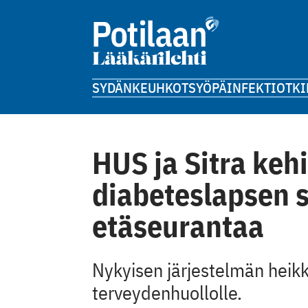
SYDÄN
KEUHKOT
SYÖPÄ
INFEKTIOT
KI
HUS ja Sitra keh
diabeteslapsen 
etäseurantaa
Nykyisen järjestelmän heikko
terveydenhuollolle.