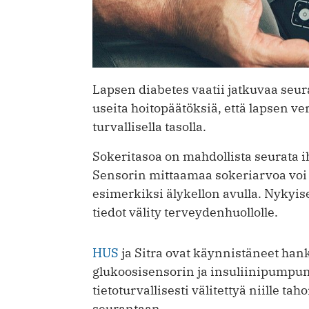
Lapsen diabetes vaatii jatkuvaa seu
useita hoitopäätöksiä, että lapsen 
turvallisella tasolla.
Sokeritasoa on mahdollista seurata i
Sensorin mittaamaa sokeriarvoa voi s
esimerkiksi älykellon avulla. Nykyis
tiedot välity terveydenhuollolle.
HUS
ja Sitra ovat käynnistäneet hank
glukoosisensorin ja insuliinipumpun
tietoturvallisesti välitettyä niille tah
seurantaan.