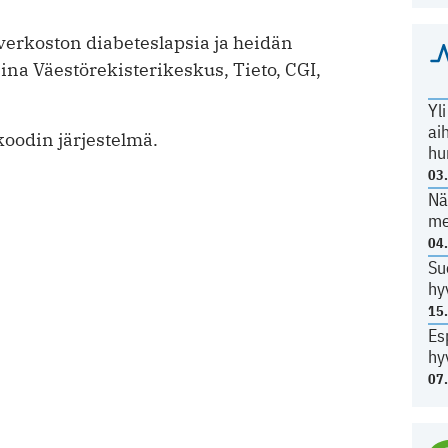
rkoston diabeteslapsia ja heidän
na Väestörekisterikeskus, Tieto, CGI,
Yl
ai
oodin järjestelmä.
hu
03
Nä
me
04
Su
hy
15
Es
hy
07