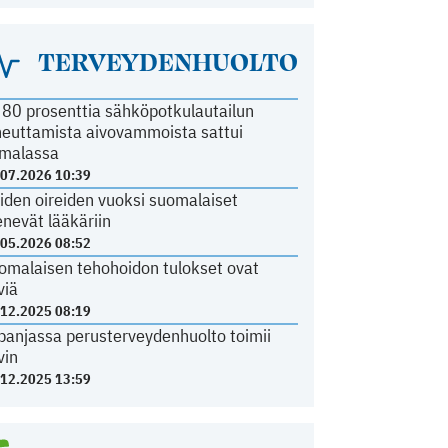
TERVEYDENHUOLTO
i 80 prosenttia sähköpotkulautailun
heuttamista aivovammoista sattui
malassa
.07.2026 10:39
iden oireiden vuoksi suomalaiset
nevät lääkäriin
.05.2026 08:52
omalaisen tehohoidon tulokset ovat
viä
.12.2025 08:19
panjassa perusterveydenhuolto toimii
vin
.12.2025 13:59