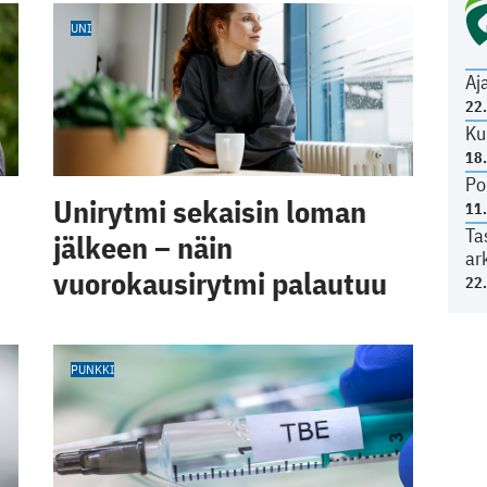
UNI
Aj
22
Ku
18
Po
Unirytmi sekaisin loman
11
Ta
jälkeen – näin
ar
vuorokausirytmi palautuu
22
PUNKKI