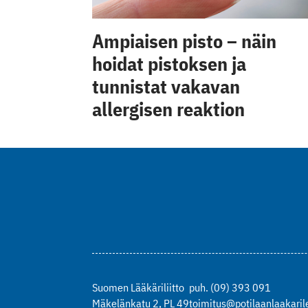
Ampiaisen pisto – näin
hoidat pistoksen ja
tunnistat vakavan
allergisen reaktion
Suomen Lääkäriliitto
puh. (09) 393 091
Mäkelänkatu 2, PL 49
toimitus@potilaanlaakarile