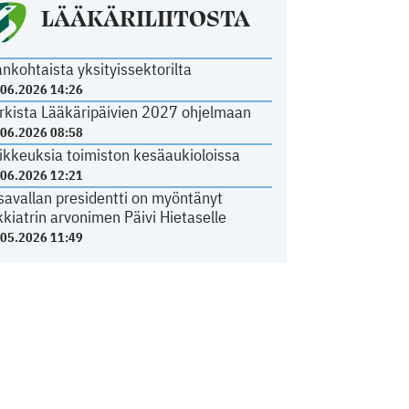
LÄÄKÄRILIITOSTA
ankohtaista yksityissektorilta
.06.2026 14:26
rkista Lääkäripäivien 2027 ohjelmaan
.06.2026 08:58
ikkeuksia toimiston kesäaukioloissa
.06.2026 12:21
savallan presidentti on myöntänyt
kkiatrin arvonimen Päivi Hietaselle
.05.2026 11:49