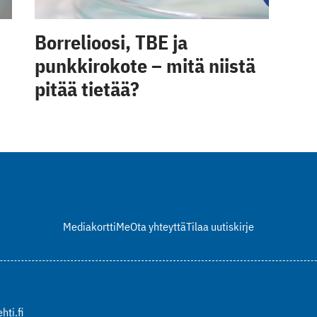
Borrelioosi, TBE ja
punkkirokote – mitä niistä
pitää tietää?
Mediakortti
Me
Ota yhteyttä
Tilaa uutiskirje
hti.fi