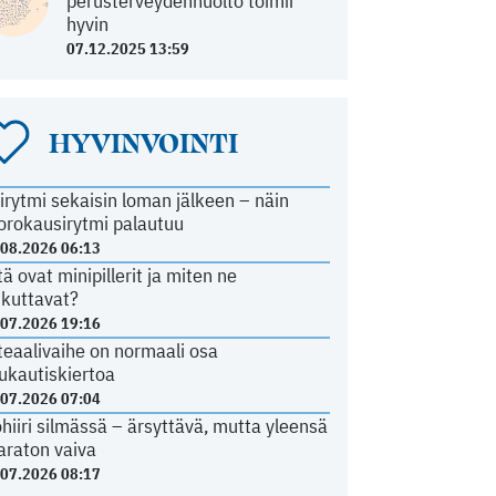
perusterveydenhuolto toimii
hyvin
07.12.2025 13:59
HYVINVOINTI
irytmi sekaisin loman jälkeen – näin
orokausirytmi palautuu
.08.2026 06:13
tä ovat minipillerit ja miten ne
ikuttavat?
.07.2026 19:16
teaalivaihe on normaali osa
ukautiskiertoa
.07.2026 07:04
ohiiri silmässä – ärsyttävä, mutta yleensä
araton vaiva
.07.2026 08:17