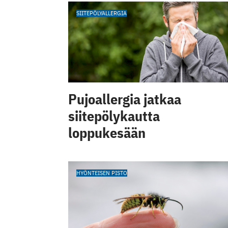
SIITEPÖLYALLERGIA
Pujoallergia jatkaa
siitepölykautta
loppukesään
HYÖNTEISEN PISTO