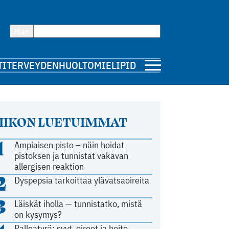
Hae
TI
TERVEYDENHUOLTO
MIELIPIDE
IIKON LUETUIMMAT
1
Ampiaisen pisto – näin hoidat
pistoksen ja tunnistat vakavan
allergisen reaktion
2
Dyspepsia tarkoittaa ylävatsaoireita
3
Läiskät iholla — tunnistatko, mistä
on kysymys?
Palleatyrä: syyt, oireet ja hoito