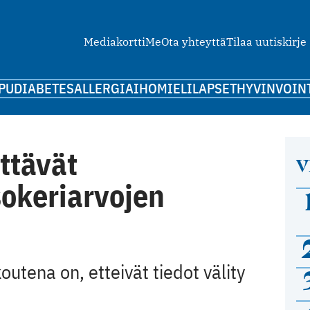
Mediakortti
Me
Ota yhteyttä
Tilaa uutiskirje
PU
DIABETES
ALLERGIA
IHO
MIELI
LAPSET
HYVINVOIN
ittävät
V
sokeriarvojen
utena on, etteivät tiedot välity