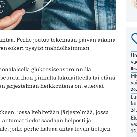
rantaa. Perhe joutuu tekemään päivän aikana
verensokeri pysyisi mahdollisimman
Un
vu
05
honalaisella glukoosisensoroinnilla.
Mi
eurata ihon pinnalta lukulaitteella tai etänä
va
en järjestelmän heikkoutena on, etteivät
26
Lu
ku
24
keen, jossa kehitetään järjestelmää, jossa
El
 antamat tiedot saadaan helposti ja
va
oille, joille perhe haluaa antaa luvan tietojen
15