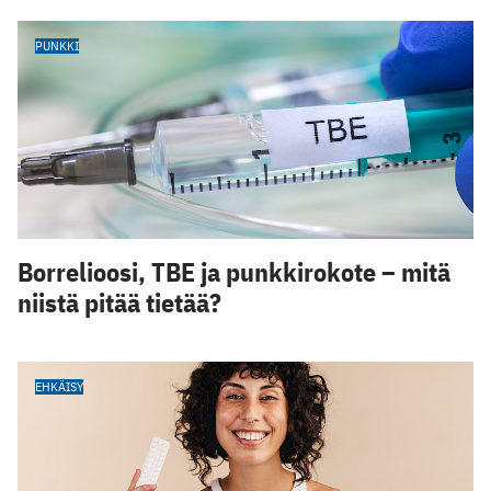
PUNKKI
Borrelioosi, TBE ja punkkirokote – mitä
niistä pitää tietää?
EHKÄISY