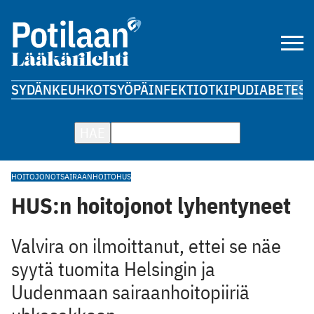
SYDÄN
KEUHKOT
SYÖPÄ
INFEKTIOT
KIPU
DIABETES
A
HAE
HOITOJONOT
SAIRAANHOITO
HUS
HUS:n hoitojonot lyhentyneet
Valvira on ilmoittanut, ettei se näe
syytä tuomita Helsingin ja
Uudenmaan sairaanhoitopiiriä