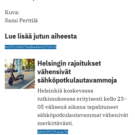
Kuva:
Sami Perttilä
Lue lisää jutun aiheesta
HOITOJONOT
SAIRAANHOITO
HUS
Helsingin rajoitukset
vähensivät
sähköpotkulautavammoja
Helsinkiä koskevassa
tutkimuksessa erityisesti kello 23–
05 välisenä aikana tapahtuneet
sähköpotkulautavammat vähenivät
merkittävästi.
SÄHKÖPOTKULAUTA