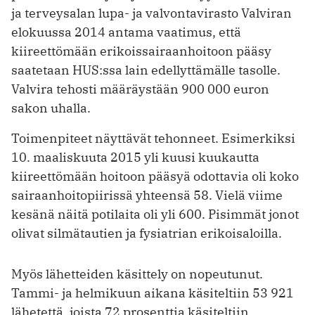
ja terveysalan lupa- ja valvontavirasto Valviran
elokuussa 2014 antama vaatimus, että
kiireettömään erikoissairaanhoitoon pääsy
saatetaan HUS:ssa lain edellyttämälle tasolle.
Valvira tehosti määräystään 900 000 euron
sakon uhalla.
Toimenpiteet näyttävät tehonneet. Esimerkiksi
10. maaliskuuta 2015 yli kuusi kuukautta
kiireettömään hoitoon pääsyä odottavia oli koko
sairaanhoitopiirissä yhteensä 58. Vielä viime
kesänä näitä potilaita oli yli 600. Pisimmät jonot
olivat silmätautien ja fysiatrian erikoisaloilla.
Myös lähetteiden käsittely on nopeutunut.
Tammi- ja helmikuun aikana käsiteltiin 53 921
lähetettä, joista 72 prosenttia käsiteltiin