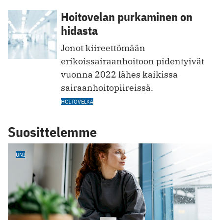
Hoitovelan purkaminen on
hidasta
Jonot kiireettömään
erikoissairaanhoitoon pidentyivät
vuonna 2022 lähes kaikissa
sairaanhoitopiireissä.
HOITOVELKA
Suosittelemme
UNI