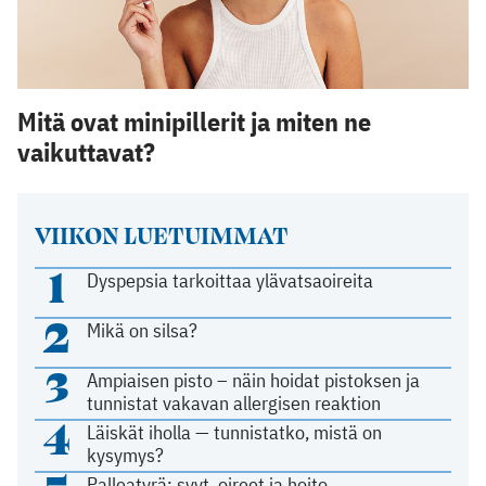
Mitä ovat minipillerit ja miten ne
vaikuttavat?
VIIKON LUETUIMMAT
1
Dyspepsia tarkoittaa ylävatsaoireita
2
Mikä on silsa?
3
Ampiaisen pisto – näin hoidat pistoksen ja
tunnistat vakavan allergisen reaktion
4
Läiskät iholla — tunnistatko, mistä on
kysymys?
Palleatyrä: syyt, oireet ja hoito