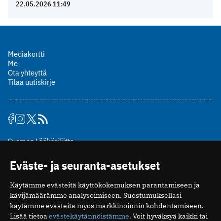
22.05.2026 11:49
Mediakortti
Me
Ota yhteyttä
Tilaa uutiskirje
Suomen Lääkäriliitto
Mäkelänkatu 2, PL 49
Eväste- ja seuranta-asetukset
00510 Helsinki
puh. (09) 393 091
Käytämme evästeitä käyttökokemuksen parantamiseen ja
toimitus@potilaanlaakarilehti.fi
kävijämäärämme analysoimiseen. Suostumuksellasi
käytämme evästeitä myös markkinoinnin kohdentamiseen.
ISSN 2323-9476
Lisää tietoa
evästekäytännöistämme
. Voit hyväksyä kaikki tai