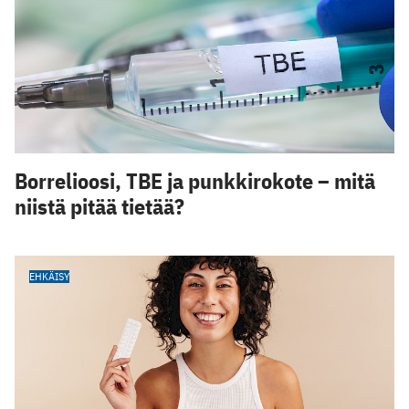
Borrelioosi, TBE ja punkkirokote – mitä
niistä pitää tietää?
EHKÄISY