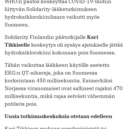
WHO:n päätös keskeyttää COVID-19-tautiin
liittyvän Solidarity-lääketut­kimuksen
hydroksiklo­rokiinihaara vaikutti myös
Suomeen.
Solidarity Finlandin päätutkijalle
Kari
Tikkiselle
keskeytys oli sysäys ajatukselle jättää
hydroksiklorokiini kokonaan pois Suomessa.
Tähän vaikuttaa lääkkeen käytölle asetettu
EKG:n QT-aikaraja, joka on Suomessa
korkeintaan 450 millisekuntia. Esimerkiksi
Norjassa viranomaiset ovat sallineet rajaksi 470
millisekuntia, mikä rajaa selvästi vähemmän
potilaita pois.
Uusia tutkimuskeskuksia otetaan edelleen
Kari Tikkisen mukaan remdesiviiristä tai