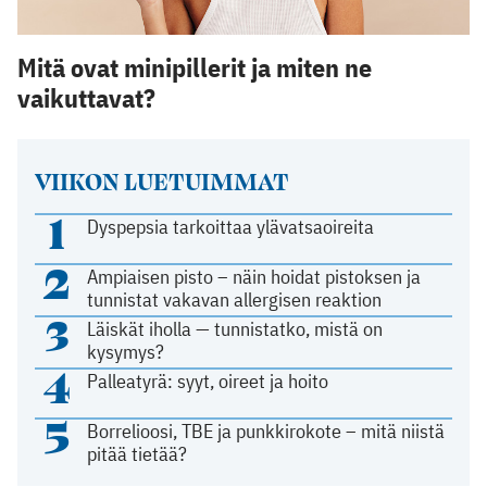
Mitä ovat minipillerit ja miten ne
vaikuttavat?
VIIKON LUETUIMMAT
1
Dyspepsia tarkoittaa ylävatsaoireita
2
Ampiaisen pisto – näin hoidat pistoksen ja
tunnistat vakavan allergisen reaktion
3
Läiskät iholla — tunnistatko, mistä on
kysymys?
4
Palleatyrä: syyt, oireet ja hoito
5
Borrelioosi, TBE ja punkkirokote – mitä niistä
pitää tietää?