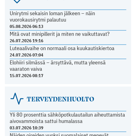
Unirytmi sekaisin loman jälkeen – näin
vuorokausirytmi palautuu
05.08.2026 06:13
Mitä ovat minipillerit ja miten ne vaikuttavat?
26.07.2026 19:16
Luteaalivaihe on normaali osa kuukautiskiertoa
24.07.2026 07:04
Elohiiri silmässä – ärsyttävä, mutta yleensä
vaaraton vaiva
15.07.2026 08:17
TERVEYDENHUOLTO
Yli 80 prosenttia sähköpotkulautailun aiheuttamista
aivovammoista sattui humalassa
03.07.2026 10:39
Näiden oireiden vuoksi suomalaiset menevät