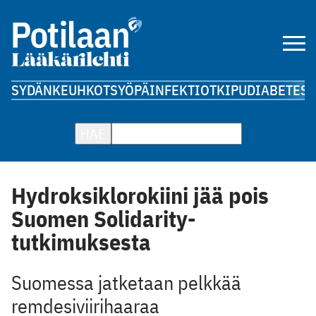
SYDÄN
KEUHKOT
SYÖPÄ
INFEKTIOT
KIPU
DIABETES
A
HAE
Hydroksiklorokiini jää pois
Suomen Solidarity-
tutkimuksesta
Suomessa jatketaan pelkkää
remdesiviirihaaraa