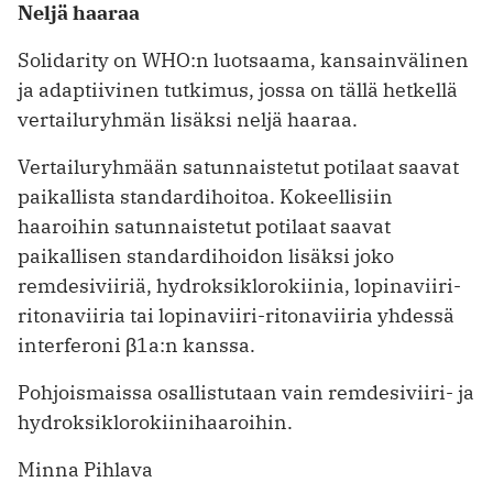
Neljä haaraa
Solidarity on WHO:n luotsaama, kansainvälinen
ja adaptiivinen tutkimus, jossa on tällä hetkellä
vertailuryhmän ­lisäksi neljä haaraa.
Vertailuryhmään satunnaistetut potilaat saavat
paikallista standardihoitoa. Kokeellisiin
haaroihin satunnaistetut potilaat saavat
paikallisen standardihoidon lisäksi joko
remdesiviiriä, hydroksiklorokiinia, lopinaviiri-
ritonaviiria tai lopinaviiri-ritonaviiria yhdessä
interferoni β1a:n kanssa.
Pohjoismaissa osallistutaan vain remdesiviiri- ja
hydroksiklorokiinihaaroihin.
Minna Pihlava