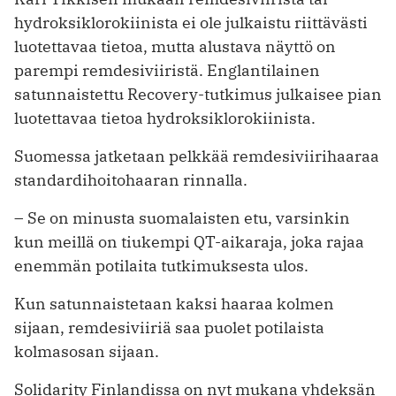
hydroksiklorokiinista ei ole julkaistu riittävästi
luotettavaa tietoa, mutta alustava näyttö on
parempi remdesiviiristä. Englantilainen
satunnaistettu Recovery-tutkimus julkaisee pian
luotettavaa tietoa hydroksiklorokiinista.
Suomessa jatketaan pelkkää remdesiviirihaaraa
standardihoitohaaran rinnalla.
– Se on minusta suomalaisten etu, varsinkin
kun meillä on tiukempi QT-aikaraja, joka rajaa
enemmän potilaita tutkimuksesta ulos.
Kun satunnaistetaan kaksi haaraa ­kolmen
sijaan, remdesiviiriä saa puolet potilaista
kolmasosan sijaan.
Solidarity Finlandissa on nyt mukana yhdeksän