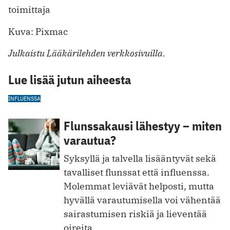
toimittaja
Kuva: Pixmac
Julkaistu Lääkärilehden verkkosivuilla.
Lue lisää jutun aiheesta
INFLUENSSA
Flunssakausi lähestyy – miten
varautua?
Syksyllä ja talvella lisääntyvät sekä
tavalliset flunssat että influenssa.
Molemmat leviävät helposti, mutta
hyvällä varautumisella voi vähentää
sairastumisen riskiä ja lieventää
oireita.