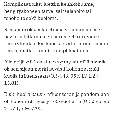
Komplikaatioiksi luettiin keuhkokuume,
hengityskoneen tarve, sairaalahoito tai
tehohoito sekä kuolema.
Raskaana olevia tai etnisiä vähemmistöjä ei
havaittu tutkimuksen perusteella erityisiksi
riskiryhmiksi. Raskaus kasvatti sairaalahoidon
riskiä, mutta ei muita komplikaatioita.
Alle neljä viikkoa sitten synnyttäneillä naisilla
oli sen sijaan merkitsevästi kohonnut riski
kuolla influenssaan (OR 4,43, 95% LV 1,24–
15,81).
Riski kuolla kausi-influenssaan ja pandemiaan
oli kohonnut myös yli 65-vuotiailla (OR 2,95, 95
% LV 1,53–5,70).