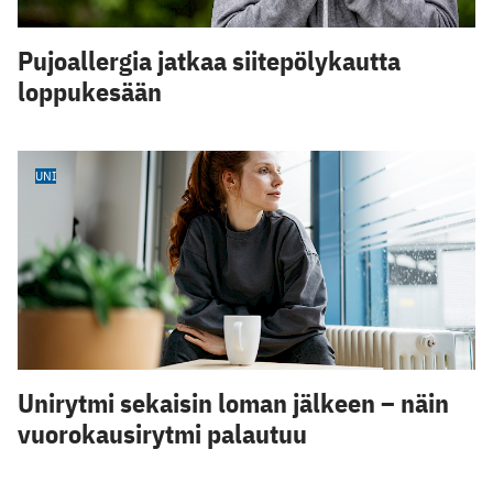
Pujoallergia jatkaa siitepölykautta
loppukesään
UNI
Unirytmi sekaisin loman jälkeen – näin
vuorokausirytmi palautuu