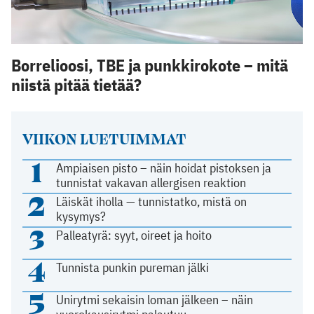
Borrelioosi, TBE ja punkkirokote – mitä
niistä pitää tietää?
VIIKON LUETUIMMAT
1
Ampiaisen pisto – näin hoidat pistoksen ja
tunnistat vakavan allergisen reaktion
2
Läiskät iholla — tunnistatko, mistä on
kysymys?
3
Palleatyrä: syyt, oireet ja hoito
4
Tunnista punkin pureman jälki
5
Unirytmi sekaisin loman jälkeen – näin