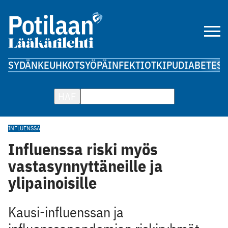
SYDÄN
KEUHKOT
SYÖPÄ
INFEKTIOT
KIPU
DIABETES
A
HAE
INFLUENSSA
Influenssa riski myös
vastasynnyttäneille ja
ylipainoisille
Kausi-influenssan ja