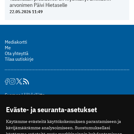
arvonimen Päivi Hietaselle
22.05.2026 11:49
Mediakortti
Me
Ota yhteyttä
Tilaa uutiskirje
Suomen Lääkäriliitto
Mäkelänkatu 2, PL 49
Eväste- ja seuranta-asetukset
00510 Helsinki
puh. (09) 393 091
Käytämme evästeitä käyttökokemuksen parantamiseen ja
toimitus@potilaanlaakarilehti.fi
kävijämäärämme analysoimiseen. Suostumuksellasi