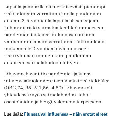
Lapsilla ja nuorilla oli merkitsevästi pienempi
riski aikuisiin verrattuna kuolla pandemian
aikaan. 2-5-vuotiailla lapsilla oli sen sijaan
kohonnut riski sairastua keuhkokuumeeseen
pandemian tai kausi-influenssan aikana
vanhempiin lapsiin verrattuna. Tutkimuksen
mukaan alle 2-vuotiaat eivät nousseet
riskiryhmään muuten kuin pandemian
aikaiseen sairaalahoitoon liittyen.
Lihavuus havaittiin pandemia- ja kausi-
influenssakuolemien itsenäiseksi riskitekijäksi
(OR 2,74, 95 LV 1,56–4,80). Lihavuus oli
yhteydessä myös sairaalahoidon, teho-
osastohoidon ja hengityskoneen tarpeeseen.
Lue lisää:
Flunssa vai influenssa – näin erotat oireet