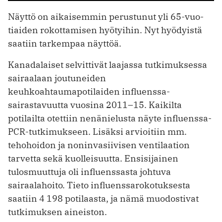
Näyttö on aikaisemmin perustunut yli 65-vuo­
tiaiden rokottamisen hyötyihin. Nyt hyödyistä
saatiin tarkempaa näyttöä.
Kanadalaiset selvittivät laajassa tutkimuksessa
sairaalaan joutuneiden
keuhkoahtaumapotilaiden influenssa­
sairastavuutta vuosina 2011–15. Kaikilta
potilailta otettiin nenänielusta näyte influenssa-
PCR-tutkimukseen. Lisäksi arvioitiin mm.
tehohoidon ja noninvasiivisen ventilaation
tarvetta sekä kuolleisuutta. Ensisijainen
tulosmuuttuja oli influenssasta johtuva
sairaalahoito. Tieto influenssarokotuksesta
saatiin 4 198 potilaasta, ja nämä muodostivat
tutkimuksen aineiston.