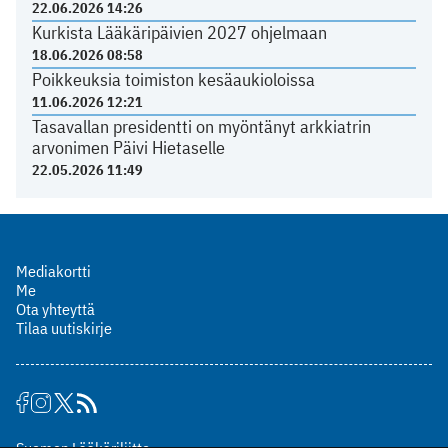
22.06.2026 14:26
Kurkista Lääkäripäivien 2027 ohjelmaan
18.06.2026 08:58
Poikkeuksia toimiston kesäaukioloissa
11.06.2026 12:21
Tasavallan presidentti on myöntänyt arkkiatrin
arvonimen Päivi Hietaselle
22.05.2026 11:49
Mediakortti
Me
Ota yhteyttä
Tilaa uutiskirje
Suomen Lääkäriliitto