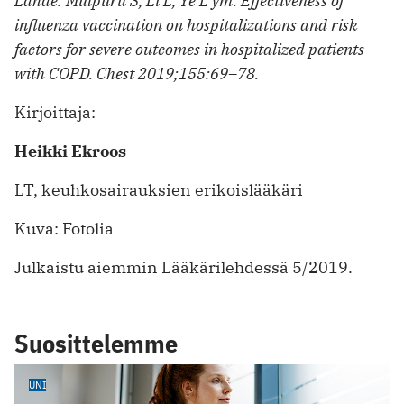
Lähde: Mulpuru S, Li L, Ye L ym. Effectiveness of
influenza vaccination on hospitalizations and risk
factors for severe outcomes in hospitalized patients
with COPD. Chest 2019;155:69–78.
Kirjoittaja:
Heikki Ekroos
LT, keuhkosairauksien erikoislääkäri
Kuva: Fotolia
Julkaistu aiemmin Lääkärilehdessä 5/2019.
Suosittelemme
UNI