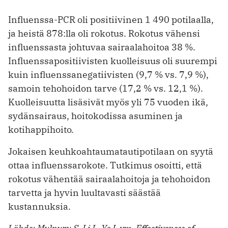
Influenssa-PCR oli positiivinen 1 490 potilaalla,
ja heistä 878:lla oli rokotus. Rokotus vähensi
influenssasta johtuvaa sairaalahoitoa 38 %.
Influenssapositiivisten kuolleisuus oli suurempi
kuin influenssanegatiivisten (9,7 % vs. 7,9 %),
samoin tehohoidon tarve (17,2 % vs. 12,1 %).
Kuolleisuutta lisäsivät myös yli 75 vuoden ikä,
sydänsairaus, hoito­kodissa asuminen ja
kotihappihoito.
Jokaisen keuhkoahtaumatautipotilaan on syytä
ottaa influenssarokote. Tutkimus osoitti, että
rokotus vähentää sairaalahoitoja ja tehohoidon
tarvetta ja hyvin luultavasti säästää
kustannuksia.