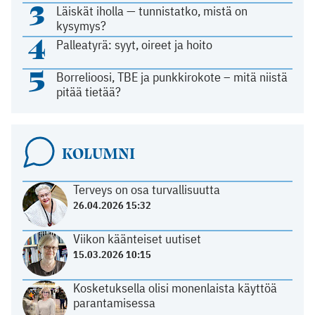
3
Läiskät iholla — tunnistatko, mistä on
kysymys?
4
Palleatyrä: syyt, oireet ja hoito
5
Borrelioosi, TBE ja punkkirokote – mitä niistä
pitää tietää?
KOLUMNI
Terveys on osa turvallisuutta
26.04.2026 15:32
Viikon käänteiset uutiset
15.03.2026 10:15
Kosketuksella olisi monenlaista käyttöä
parantamisessa