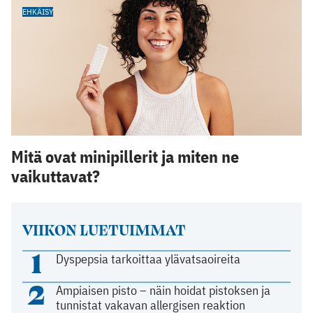
EHKÄISY
Mitä ovat minipillerit ja miten ne
vaikuttavat?
VIIKON LUETUIMMAT
1
Dyspepsia tarkoittaa ylävatsaoireita
2
Ampiaisen pisto – näin hoidat pistoksen ja
tunnistat vakavan allergisen reaktion