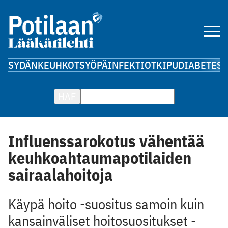
SYDÄN
KEUHKOT
SYÖPÄ
INFEKTIOT
KIPU
DIABETES
A
HAE
Influenssarokotus vähentää
keuhkoahtauma­potilaiden
sairaalahoitoja
Käypä hoito -suositus samoin kuin
kansainväliset hoitosuositukset ­